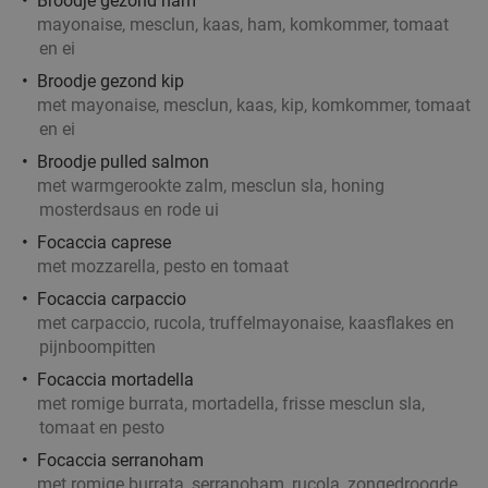
Broodje gezond ham
mayonaise, mesclun, kaas, ham, komkommer, tomaat
en ei
Broodje gezond kip
met mayonaise, mesclun, kaas, kip, komkommer, tomaat
en ei
Broodje pulled salmon
met warmgerookte zalm, mesclun sla, honing
mosterdsaus en rode ui
Focaccia caprese
met mozzarella, pesto en tomaat
Focaccia carpaccio
met carpaccio, rucola, truffelmayonaise, kaasflakes en
pijnboompitten
Focaccia mortadella
met romige burrata, mortadella, frisse mesclun sla,
tomaat en pesto
Focaccia serranoham
met romige burrata, serranoham, rucola, zongedroogde