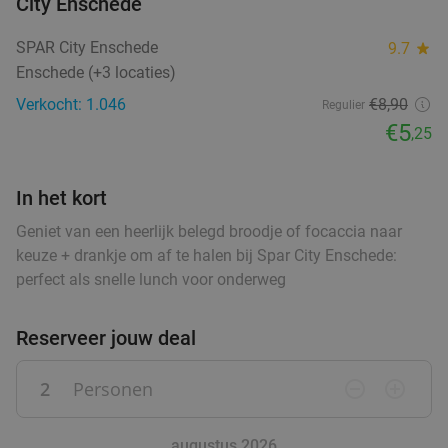
50%
City Enschede
Aanleg
SPAR City Enschede
9.7
star
Vandaag
Wo
Do
Za
Enschede (+3 locaties)
Brasserie de Aanleg
9.6
star
Verkocht: 1.046
€8,90
Regulier
Vroomshoop
25 min.
directions_car
€5
,25
Verkocht: 228
€18
,90
Regulier
€9
,50
In het kort
Geniet van een heerlijk belegd broodje of focaccia naar
Lunch voor 2 bij Fletcher Hotels
40%
keuze + drankje om af te halen bij Spar City Enschede:
perfect als snelle lunch voor onderweg
Fletcher Hotels
Hellendoorn
26 min.
directions_car
Reserveer jouw deal
Verkocht: 4.898
€33
Regulier
€19
2
Personen
remove_circle_outline
add_circle_outline
,90
augustus 2026