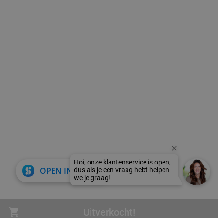
close
OPEN IN APP
Uitverkocht!