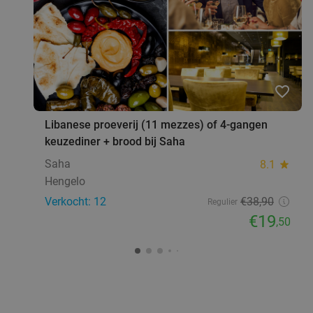
favorite_border
Libanese proeverij (11 mezzes) of 4-gangen
keuzediner + brood bij Saha
Saha
8.1
star
Hengelo
Verkocht: 12
€38
,90
Regulier
€19
,50