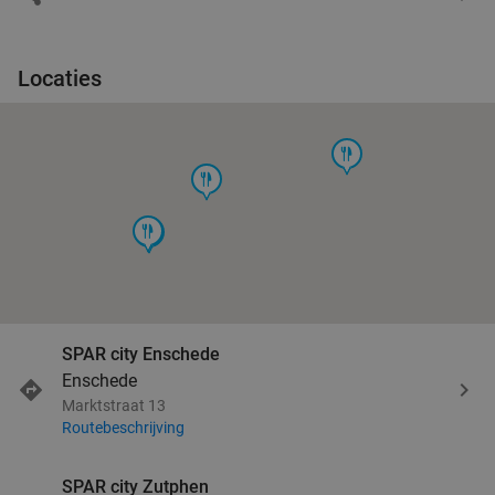
Locaties
food
food
food
food
SPAR city Enschede
Enschede
Marktstraat 13
Routebeschrijving
SPAR city Zutphen