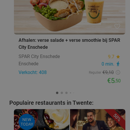
favorite_border
Afhalen: verse salade + verse smoothie bij SPAR
City Enschede
SPAR City Enschede
9.7
star
Enschede
0 min.
directions_walk
Verkocht: 408
€9
,10
Regulier
€5
,50
Populaire restaurants in Twente:
50%
NEW
TODAY