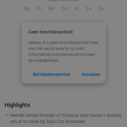
Ma
Di
Wo
Do
Vr
Za
Zo
1
2
Geen beschikbaarheid
3
4
5
6
7
8
9
Helaas, er is geen beschikbaarheid meer
10
11
12
13
14
15
16
voor het aantal waar je op zoekt.
Informeer bij onze klantenservice naar
17
18
19
20
21
22
23
de mogelijkheden
24
25
26
27
28
29
30
Bel klantenservice
Annuleer
31
Highlights
Heerlijk belegd broodje of focaccia naar keuze + drankje
om af te halen bij Spar City Enschede