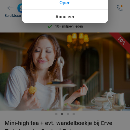
Open
Tot wel 70% korting op uit eten
Ontdek 15.000+ deals
Kulturhus De Klaampe
9.8
star
Westerhaar-Vriezenveensewijk
22 min.
directions_car
7 dagen per week beschikbaar
7 dagen per week beschikbaar
Bereikbaar vanaf 08:00
Annuleer
Bereikbaar 
Verkocht: 185
€17
,95
Regulier
10+ miljoen leden
10+ miljoen leden
€8
,95
9,4
9,4
op basis van
op basis van
206.257 reviews
206.257 reviews
50%
Twente
Tot wel 70% korting op uit eten
Ontdek 15.000+ deals
High ice (2 uur) bij Grand Café Time For You
32%
2 personen • flexibele datum
7 dagen per week beschikbaar
7 dagen per week beschikbaar
Vandaag
Di
Wo
Do
Vr
Za
10+ miljoen leden
10+ miljoen leden
Grand Café Time For You
9.4
star
Neede
24 min.
directions_car
Verkocht: 94
€25
Regulier
€16
,95
Mini-high tea + evt. wandelboekje bij Erve
2-gangenlunch à la carte bij Brasserie de