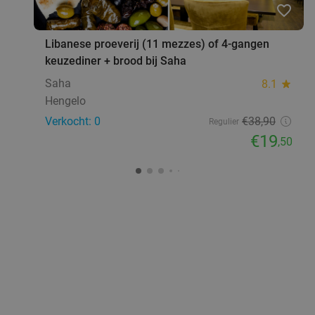
favorite_border
Libanese proeverij (11 mezzes) of 4-gangen
keuzediner + brood bij Saha
Saha
8.1
star
Hengelo
Verkocht: 0
€38
,90
Regulier
€19
,50