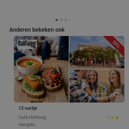
Anderen bekeken ook
50%
favorite_border
12-uurtje
Café Halfweg
9.9
star
Hengelo