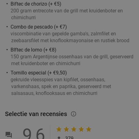
Biftec de chorizo (+ €5)
200 gram entrecote van de grill met kruidenboter en
chimichurri
Combo de pescado (+ €7)
viscombinatie van gepelde gamba's, zalmfilet en
zeebaarsfilet met knoflookmayonaise en rustiek brood
BIftec de lomo (+ €8)
150 gram Argentijnse ossenhaas van de grill, geserveerd
met kruidenboter en chimichurri
Tornillo especial (+ €9,50)
gekruide vleesspies van kipfilet, ossenhaas,
varkenshaas, spek en paprika, geserveerd met
salsasaus, knoflooksaus en chimichurri
Selectie van recensies
info_outlined
9,6
379