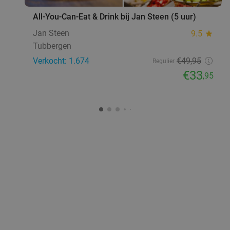
All-You-Can-Eat & Drink bij Jan Steen (5 uur)
Jan Steen
9.5
star
Tubbergen
Verkocht: 1.674
€49
,95
Regulier
€33
,95