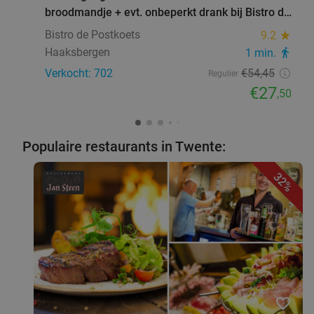
broodmandje + evt. onbeperkt drank bij Bistro de
Postkoets
Bistro de Postkoets
9.2
star
Haaksbergen
1 min.
directions_walk
Verkocht: 702
€54
,45
Regulier
€27
,50
Populaire restaurants in Twente:
32%
favorite_border