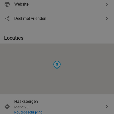
Website
Deel met vrienden
Locaties
food
Haaksbergen
Markt 23
Routebeschrijving