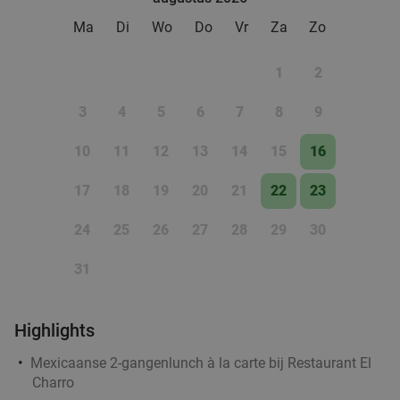
Ma
Di
Wo
Do
Vr
Za
Zo
1
2
3
4
5
6
7
8
9
10
11
12
13
14
15
16
17
18
19
20
21
22
23
24
25
26
27
28
29
30
31
Highlights
Mexicaanse 2-gangenlunch à la carte bij Restaurant El
Charro