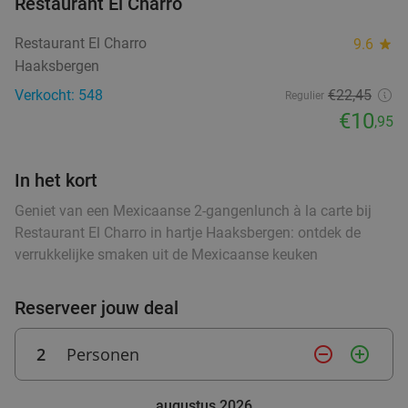
50%
Restaurant El Charro
Aanleg
Restaurant El Charro
9.6
star
Zo
Wo
Do
Haaksbergen
Brasserie de Aanleg
9.6
star
Verkocht: 548
€22,45
Regulier
Vroomshoop
25 min.
directions_car
€10
,95
Verkocht: 224
€18
,90
Regulier
€9
,50
In het kort
Geniet van een Mexicaanse 2-gangenlunch à la carte bij
Lunch voor 2 bij Fletcher Hotels
40%
Restaurant El Charro in hartje Haaksbergen: ontdek de
verrukkelijke smaken uit de Mexicaanse keuken
Fletcher Hotels
Hellendoorn
26 min.
directions_car
Reserveer jouw deal
Verkocht: 4.858
€33
Regulier
€19
2
Personen
remove_circle_outline
add_circle_outline
,90
augustus 2026