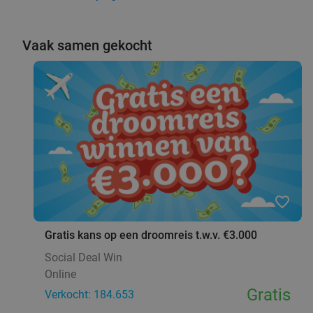
Vaak samen gekocht
favorite_border
Gratis kans op een droomreis t.w.v. €3.000
Social Deal Win
Online
Gratis
Verkocht: 184.653