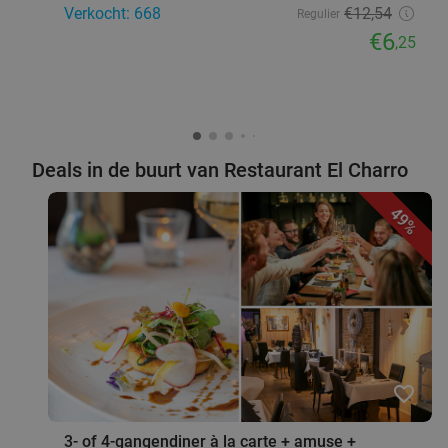
Verkocht: 668
€12
,54
Regulier
€6
,25
Deals in de buurt van Restaurant El Charro
49%
favorite_border
3- of 4-gangendiner à la carte + amuse +