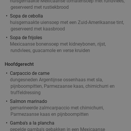
huisgemaakte Mexicaanse tomatensoep met rundvlees,
geserveerd met rustiekbrood
Sopa de cebolla
huisgemaakte uiensoep met een Zuid-Amerikaanse tint,
geserveerd met kaasbrood
Sopa de frijoles
Mexicaanse bonensoep met kidneybonen, rijst,
rundvlees, guacamole en verse kruiden
Hoofdgerecht
Carpaccio de carne
dungesneden Argentijnse ossenhaas met sla,
pijnboompitten, Parmezaanse kaas, chimichurri en
truffeldressing
Salmon marinado
gemarineerde zalmcarpaccio met chimichurri,
Parmezaanse kaas en pijnboompitten
Gamba's a la plancha
gepelde gamba's gebakken in een Mexicaanse