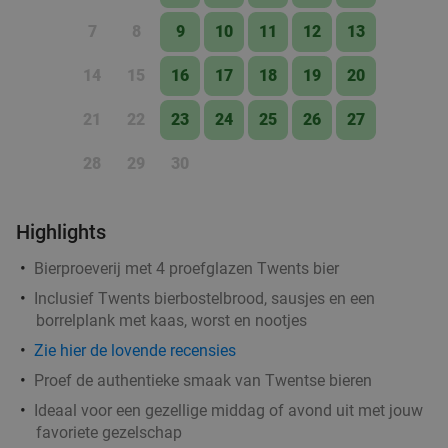
7
8
9
10
11
12
13
14
15
16
17
18
19
20
21
22
23
24
25
26
27
28
29
30
Highlights
Bierproeverij met 4 proefglazen Twents bier
Inclusief Twents bierbostelbrood, sausjes en een
borrelplank met kaas, worst en nootjes
Zie hier de lovende recensies
Proef de authentieke smaak van Twentse bieren
Ideaal voor een gezellige middag of avond uit met jouw
favoriete gezelschap