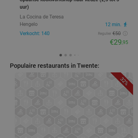
uur)
La Cocina de Teresa
Hengelo
12 min.
directions_walk
Verkocht: 140
€50
Regulier
€29
,95
Populaire restaurants in Twente:
32%
favorite_border