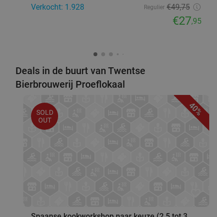
Verkocht: 1.928
€49
,75
Regulier
€27
,95
Deals in de buurt van Twentse
Bierbrouwerij Proeflokaal
40%
SOLD
OUT
favorite_border
Spaanse kookworkshop naar keuze (2,5 tot 3