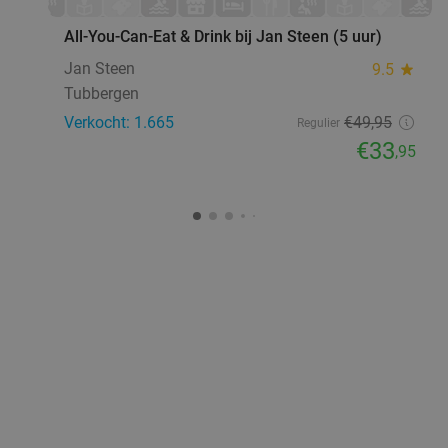
All-You-Can-Eat & Drink bij Jan Steen (5 uur)
Jan Steen
9.5
star
Tubbergen
Verkocht: 1.665
€49
,95
Regulier
€33
,95