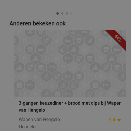
Anderen bekeken ook
44%
favorite_border
3-gangen keuzediner + brood met dips bij Wapen
van Hengelo
Wapen van Hengelo
9.4
star
Hengelo