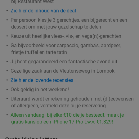
bij Restaurant West
Restaurant Florent
9.7
star
Zie hier de inhoud van de deal
Utrecht
1 min.
directions_walk
Per persoon kies je 3 gerechtjes, een bijgerecht en een
Verkocht: 140
€74
,50
dessert om met jouw gezelschap te delen
Regulier
€59
,50
Keuze uit heerlijke vlees-, vis-, en vega(n)-gerechten
Ga bijvoorbeeld voor carpaccio, gamba's, aardpeer,
frietje truffel en tarte tatin
All-You-Can-Eat sushilunch (2 uur) aan het
24%
Jij hebt gegarandeerd een fantastische avond uit
Domplein in Utrecht
Gezellige zaak aan de Vleutenseweg in Lombok
Morgen
Wo
Do
Vr
Za
Zo
Zie hier de lovende recensies
Sushi Koi Utrecht
8.3
star
Ook geldig in het weekend!
Utrecht
1 min.
directions_walk
Uiteraard wordt er rekening gehouden met (di)eetwensen
of allergieën, vermeld deze bij je reservering
Verkocht: 2.756
€28
,95
Regulier
€21
Alleen vandaag: bij elke €10 die je besteedt, maak je
,95
gratis kans op een iPhone 17 Pro t.w.v. €1.329!
2 cocktails + gerecht naar keuze bij Se7en
41%