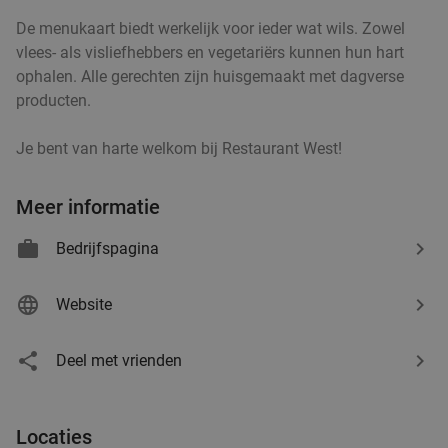
Verkocht: 88
€36
,70
Regulier
De menukaart biedt werkelijk voor ieder wat wils. Zowel
€23
,50
vlees- als visliefhebbers en vegetariërs kunnen hun hart
ophalen. Alle gerechten zijn huisgemaakt met dagverse
producten.
2-gangen keuzediner of -lunch bij Sanju
34%
Je bent van harte welkom bij Restaurant West!
Ramen
Sanju Ramen
9.2
star
Meer informatie
Utrecht
4 min.
directions_walk
Verkocht: 469
€25
,65
Regulier
Bedrijfspagina
€16
,95
Website
3-gangendiner à la carte bij VandeStreek
24%
Deel met vrienden
Oudegracht
Vandaag
Morgen
Wo
Do
Vr
Za
Zo
Locaties
VandeStreek Oudegracht
9.4
star