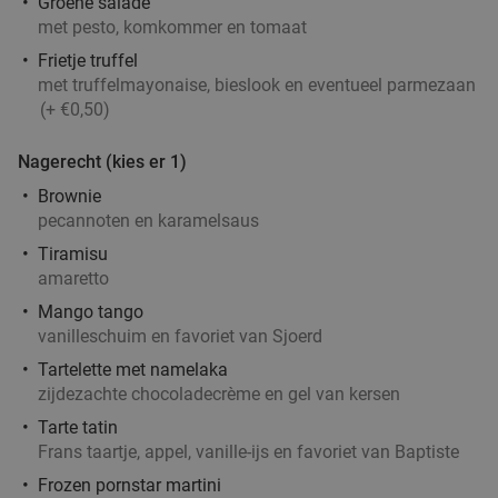
Groene salade
Verkocht: 1.597
€43
,20
Regulier
met pesto, komkommer en tomaat
€24
,95
Frietje truffel
met truffelmayonaise, bieslook en eventueel parmezaan
(+ €0,50)
Lunch + cocktail bij Rum Club
36%
Nagerecht (kies er 1)
Brownie
Vandaag
Morgen
Wo
Do
Vr
Za
Zo
pecannoten en karamelsaus
Rum Club
9.3
star
Tiramisu
Utrecht
3 min.
directions_walk
amaretto
Mango tango
Verkocht: 493
€23
,50
Regulier
vanilleschuim en favoriet van Sjoerd
€14
,95
Tartelette met namelaka
zijdezachte chocoladecrème en gel van kersen
Tarte tatin
3-gangen 'Around the world'-diner bij The
33%
Frans taartje, appel, vanille-ijs en favoriet van Baptiste
Streetfood Club Utrecht
Frozen pornstar martini