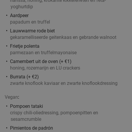
harissa, honing, krokante kikkererwten en feta-
3-gangen keuzediner bij Beers & Barrels in
31%
yoghurtdip
hartje Utrecht
Aardpeer
Vandaag
Morgen
Zo
papadum en truffel
Beers & Barrels Oudegracht
9.8
star
Lauwwarme rode biet
Utrecht
2 min.
directions_walk
gekaramelliseerde geitenkaas en gebrande walnoot
Verkocht: 144
€32
,65
Regulier
Frietje polenta
€22
parmezaan en truffelmayonaise
,50
Camembert uit de oven (+ €1)
honing, rozemarijn en LU crackers
Burrata (+ €2)
Stand-upcomedy naar keuze + evt. 2-
49%
zwarte knoflook kaviaar en zwarte knoflookdressing
gangendiner bij Knock Out Comedy Club in
hartje Utrecht
Vegan
:
Vr
Pompoen tataki
crispy chili-oliedressing, pompoenpitten en
Knock Out Comedy Club
9.7
star
sesamcrumble
Utrecht
2 min.
directions_walk
Pimientos de padrón
Verkocht: 637
€19
,50
Regulier