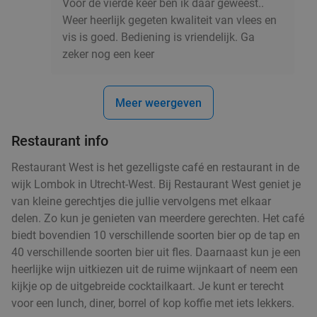
Voor de vierde keer ben ik daar geweest..
Weer heerlijk gegeten kwaliteit van vlees en
vis is goed. Bediening is vriendelijk. Ga
zeker nog een keer
Bierproeverij, high wine of high cocktail of
48%
mocktail + hapjes in hartje Utrecht
Vr
Za
Meer weergeven
Back & Fourth
7.4
star
Restaurant info
Utrecht
3 min.
directions_walk
Verkocht: 200
€25
Regulier
Restaurant West is het gezelligste café en restaurant in de
€12
,95
wijk Lombok in Utrecht-West. Bij Restaurant West geniet je
van kleine gerechtjes die jullie vervolgens met elkaar
delen. Zo kun je genieten van meerdere gerechten. Het café
biedt bovendien 10 verschillende soorten bier op de tap en
3-gangen keuzediner bij Popocatepetl
36%
40 verschillende soorten bier uit fles. Daarnaast kun je een
Morgen
Wo
Do
Vr
Za
Zo
heerlijke wijn uitkiezen uit de ruime wijnkaart of neem een
Popocatepetl Utrecht
kijkje op de uitgebreide cocktailkaart. Je kunt er terecht
9.2
star
voor een lunch, diner, borrel of kop koffie met iets lekkers.
Utrecht
4 min.
directions_walk