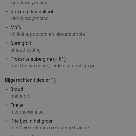
kimchimayonaise
€9
,95
Krokante bloemkool
kimchimayonaise
Maïs
3-gangendiner à la carte in hartje Utrecht
37%
chili-olie, popcorn en pindacrumble
Morgen
Wo
Do
Vr
Za
Zo
Springroll
pindadressing
Mick O'Connells
9.2
star
Utrecht
2 min.
directions_walk
Krokante aubergine (+ €1)
truffelteriyakisaus, lente-ui en rode peper
Verkocht: 100
€31
,05
Regulier
€19
,50
Bijgerechten (kies er 1)
Brood
met aioli
3-gangendiner bij Mykonos in hartje Utrecht
42%
Frietje
met mayonaise
Vandaag
Morgen
Wo
Do
Vr
Zo
Krieltjes in het groen
Mykonos Utrecht
9.7
star
met 5 verse kruiden en crème fraîche
Utrecht
2 min.
directions_walk