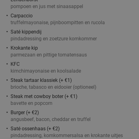
€14
pompoen en jus met sinaasappel
,95
Carpaccio
truffelmayonaise, pijnboompitten en rucola
Saté kippendij
Thais 4-gangen keuzediner bij Mahanakorn in
41%
pindadressing en zoetzure komkommer
hartje Utrecht
Krokante kip
parmezaan en pittige tomatensaus
Morgen
Wo
Do
Vr
Za
Zo
KFC
Mahanakorn
9.2
star
kimchimayonaise en koolsalade
Utrecht
2 min.
directions_walk
Steak tartaar klassiek (+ €1)
Verkocht: 292
€42
Regulier
brioche, tabasco en eidooier (optioneel)
€24
,95
Steak met cowboy boter (+ €1)
bavette en popcorn
Burger (+ €2)
3-gangendiner à la carte bij Restaurant Toque
44%
angusbeef, bacon, cheddar en truffel
Toque in hartje Utrecht
Saté ossenhaas (+ €2)
pindadressing, komkommersalsa en krokante uitjes
Vandaag
Morgen
Wo
Do
Vr
Za
Zo