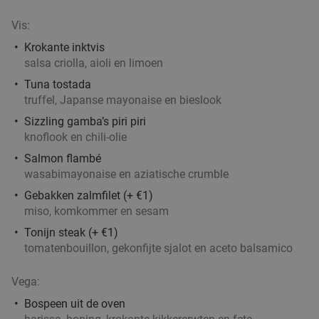
Restaurant Toque Toque
9.7
star
Vis:
Utrecht
2 min.
directions_walk
Krokante inktvis
Verkocht: 216
€44
,75
Regulier
salsa criolla, aioli en limoen
€24
,95
Tuna tostada
truffel, Japanse mayonaise en bieslook
Sizzling gamba’s piri piri
3-gangendiner à la carte bij Grand Cafe
43%
knoflook en chili-olie
Quignon
Salmon flambé
wasabimayonaise en aziatische crumble
Vandaag
Morgen
Wo
Do
Vr
Za
Zo
Gebakken zalmfilet (+ €1)
Grand Cafe Quignon
9.7
star
miso, komkommer en sesam
Utrecht
2 min.
directions_walk
Tonijn steak (+ €1)
Verkocht: 561
€42
,80
Regulier
tomatenbouillon, gekonfijte sjalot en aceto balsamico
€24
,50
Vega:
Bospeen uit de oven