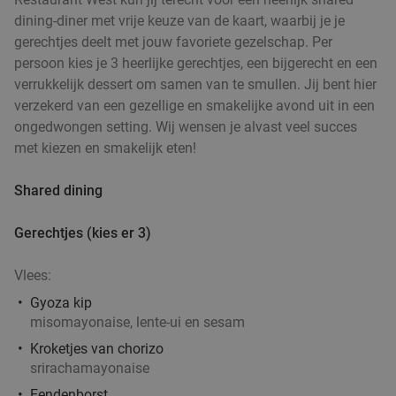
dining-diner met vrije keuze van de kaart, waarbij je je
gerechtjes deelt met jouw favoriete gezelschap. Per
persoon kies je 3 heerlijke gerechtjes, een bijgerecht en een
Pasta + evt. tiramisu of broodje afhalen in
31%
verrukkelijk dessert om samen van te smullen. Jij bent hier
hartje Utrecht
verzekerd van een gezellige en smakelijke avond uit in een
cuPPas - pasta to go -
9.0
star
ongedwongen setting. Wij wensen je alvast veel succes
Utrecht
1 min.
directions_walk
met kiezen en smakelijk eten!
Verkocht: 360
€10
Regulier
Shared dining
€6
,95
Gerechtjes (kies er 3)
High tea (1,5 uur), shared brunch of ontbijt bij
35%
Vlees:
Teds
Gyoza kip
Morgen
Wo
Do
Vr
Za
Zo
misomayonaise, lente-ui en sesam
Teds Utrecht Stadhuisplein
9.4
star
Kroketjes van chorizo
Utrecht
1 min.
directions_walk
srirachamayonaise
Verkocht: 192
€22
,95
Regulier
Eendenborst