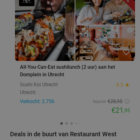
Carioca Brazilian Restaurant in hartje Utrecht
Vr
Carioca Brazilian Restaurant
9.8
star
Utrecht
6 min.
directions_walk
Verkocht: 89
€43
,30
Regulier
€24
favorite_border
,95
All-You-Can-Eat sushilunch (2 uur) aan het
Domplein in Utrecht
7-gangen proeverijdiner bij 't Kippegie in hartje
35%
Sushi Koi Utrecht
8.3
star
Utrecht
Utrecht
Do
Verkocht: 2.756
€28
,95
Regulier
't Kippegie
9.6
star
fo
€21
,95
Utrecht
6 min.
directions_walk
Verkocht: 94
€38
,50
Regulier
€24
,95
Deals in de buurt van Restaurant West