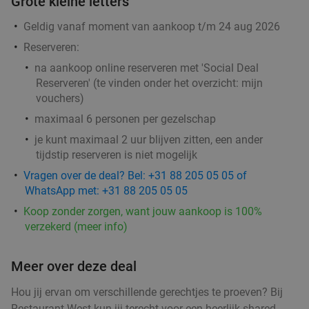
Grote kleine letters
Utrecht
Geldig vanaf moment van aankoop t/m 24 aug 2026
Vandaag
Morgen
Wo
Do
Vr
Za
Zo
Reserveren:
Se7en Utrecht
9.6
star
na aankoop online reserveren met 'Social Deal
Utrecht
1 min.
directions_walk
Reserveren' (te vinden onder het overzicht:
mijn
Verkocht: 680
€25
,30
vouchers
)
Regulier
€14
,99
maximaal 6 personen per gezelschap
je kunt maximaal 2 uur blijven zitten, een ander
tijdstip reserveren is niet mogelijk
Vragen over de deal? Bel: +31 88 205 05 05 of
Aziatisch 6-gangendiner van de chef + amuse
21%
WhatsApp met: +31 88 205 05 05
in hartje Utrecht
Koop zonder zorgen, want jouw aankoop is 100%
Do
Vr
Za
Zo
verzekerd (meer info)
Konnichiwa
Utrecht
Meer over deze deal
1 min.
directions_walk
Verkocht: 1
€108
Regulier
Hou jij ervan om verschillende gerechtjes te proeven? Bij
€85
Restaurant West kun jij terecht voor een heerlijk shared