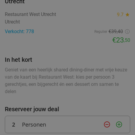
Utrecht
High tea (1,5 uur), shared brunch of ontbijt bij
35%
Restaurant West Utrecht
9.7
star
Teds
Utrecht
Morgen
Wo
Do
Vr
Za
Zo
Verkocht: 778
€39,40
Regulier
Teds Utrecht Oudegracht
9.4
star
€23
,50
Utrecht
0 min.
directions_walk
Verkocht: 790
€22
,95
Regulier
In het kort
€14
,95
Geniet van een heerlijk shared dining-diner met vrije keuze
van de kaart bij Restaurant West: kies per persoon 3
gerechtjes, een bijgerecht én een dessert om samen te
2- of 3-gangen keuzelunch bij BijMoov in hartje
39%
delen
Utrecht
Morgen
Wo
Do
Vr
Reserveer jouw deal
BijMoov
8.9
star
Utrecht
0 min.
directions_walk
2
Personen
remove_circle_outline
add_circle_outline
Verkocht: 216
€19
,75
Regulier