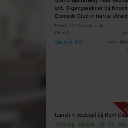
Stand-upcomedy naar keuze
evt. 2-gangendiner bij Knock
Comedy Club in hartje Utrec
Knock Out Comedy Club
Utrecht
2 
Verkocht: 641
€19
Regulier
3
Lunch + cocktail bij Rum Clu
Vandaag
Morgen
Za
Zo
Ma