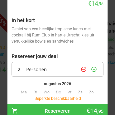
€14
,95
5%
29%
In het kort
unch
Brunch- of lunchgerecht naar
Thai
Geniet van een heerlijke tropische lunch met
keuze bij Teds Utrecht
Maha
cocktail bij Rum Club in hartje Utrecht: kies uit
Stadhuisplein
Vand
verrukkelijke bowls en sandwiches
Morgen
Za
Zo
Ma
Di
Wo
Maha
9.4
star
Utrec
min.
directions_walk
Teds Utrecht Stadhuisplein
9.4
star
Reserveer jouw deal
Utrecht
1 min.
directions_walk
,95
Verko
14
2
Personen
remove_circle_outline
add_circle_outline
Verkocht: 19
€14
,95
Regulier
€9
,95
augustus 2026
Ma
Di
Wo
Do
Vr
Za
Zo
Beperkte beschikbaarheid
1
2
€14
Reserveren
,95