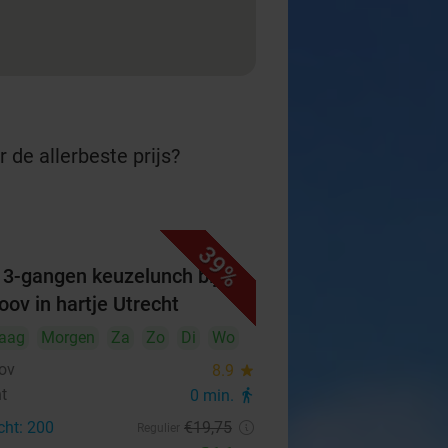
 de allerbeste prijs?
39%
f 3-gangen keuzelunch bij
oov in hartje Utrecht
aag
Morgen
Za
Zo
Di
Wo
ov
8.9
star
ht
0 min.
directions_walk
cht: 200
€19
,75
Regulier