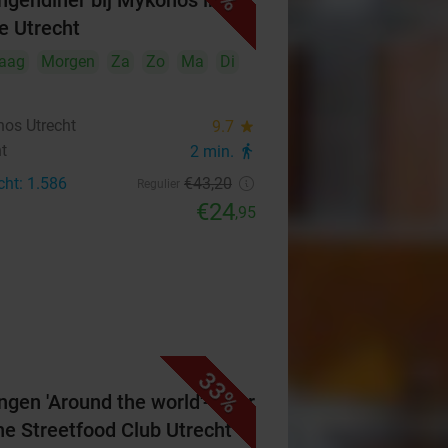
ngendiner bij Mykonos in
je Utrecht
aag
Morgen
Za
Zo
Ma
Di
os Utrecht
9.7
star
ht
2 min.
directions_walk
cht: 1.586
€43
,20
Regulier
€24
,95
33%
ngen 'Around the world'-diner
The Streetfood Club Utrecht