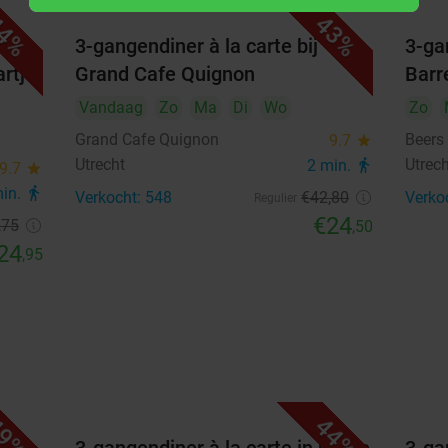
3
4
5
6
7
8
9
4%
43%
3-gangendiner à la carte bij
3-ga
10
11
12
13
14
15
16
rtje
Grand Cafe Quignon
Barre
17
18
19
20
21
22
23
Vandaag
Zo
Ma
Di
Wo
Zo
24
25
26
27
28
29
30
Grand Cafe Quignon
Beers
9.7
star
Utrecht
Utrec
2 min.
directions_walk
9.7
star
31
min.
directions_walk
Verkocht: 548
€42
,80
Verko
Regulier
€24
,75
,50
september 2026
24
,95
Ma
Di
Wo
Do
Vr
Za
Zo
1
2
3
4
5
6
7
8
9
10
11
12
13
14
15
16
17
18
19
20
9%
44%