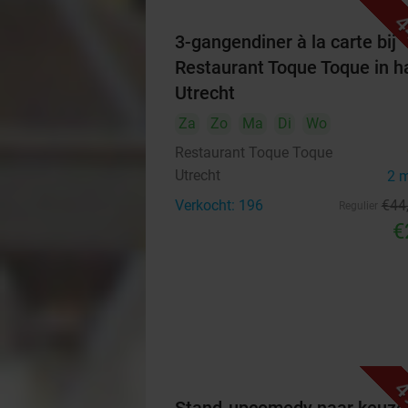
4
3-gangendiner à la carte bij
Restaurant Toque Toque in ha
Utrecht
Za
Zo
Ma
Di
Wo
Restaurant Toque Toque
Utrecht
2 
Verkocht: 196
€44
Regulier
€
4