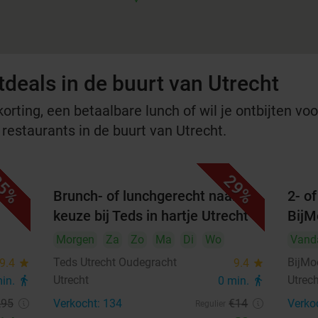
tdeals in de buurt van Utrecht
rting, een betaalbare lunch of wil je ontbijten voor
 restaurants in de buurt van Utrecht.
5%
29%
unch
Brunch- of lunchgerecht naar
2- o
keuze bij Teds in hartje Utrecht
BijM
Morgen
Za
Zo
Ma
Di
Wo
Vand
Teds Utrecht Oudegracht
BijMo
9.4
star
9.4
star
Utrecht
Utrec
min.
directions_walk
0 min.
directions_walk
,95
Verkocht: 134
€14
Verko
Regulier