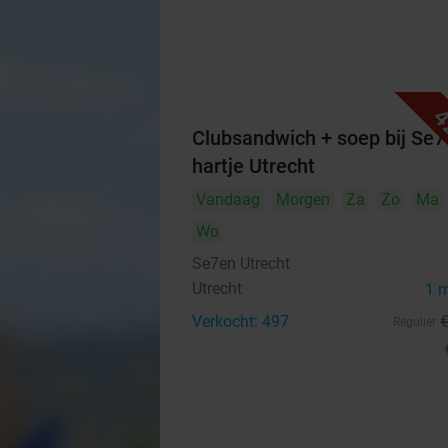
4
Clubsandwich + soep bij Se7
hartje Utrecht
Vandaag
Morgen
Za
Zo
Ma
Wo
Se7en Utrecht
Utrecht
1 
Verkocht: 497
Regulier