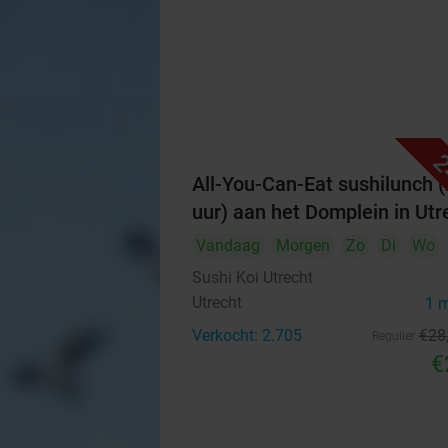
2
All-You-Can-Eat sushilunch (
uur) aan het Domplein in Utr
Vandaag
Morgen
Zo
Di
Wo
Sushi Koi Utrecht
Utrecht
1 
Verkocht: 2.705
€28
Regulier
€