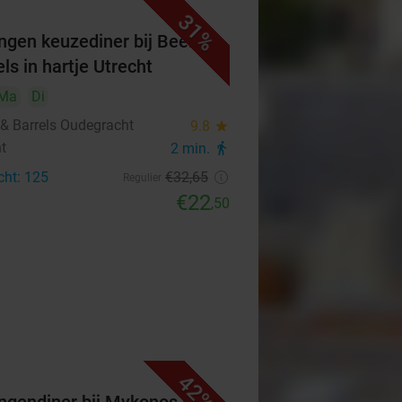
31%
ngen keuzediner bij Beers &
ls in hartje Utrecht
Ma
Di
 & Barrels Oudegracht
9.8
star
ht
2 min.
directions_walk
cht: 125
€32
,65
Regulier
€22
,50
42%