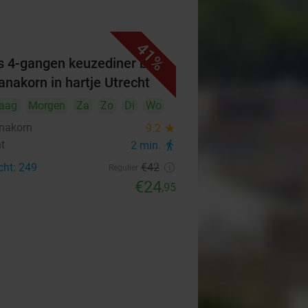
41%
s 4-gangen keuzediner bij
nakorn in hartje Utrecht
aag
Morgen
Za
Zo
Di
Wo
nakorn
9.2
star
ht
2 min.
directions_walk
cht: 249
€42
Regulier
€24
,95