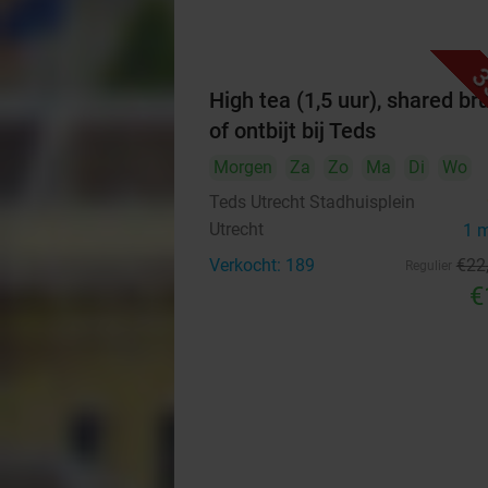
3
High tea (1,5 uur), shared br
of ontbijt bij Teds
Morgen
Za
Zo
Ma
Di
Wo
Teds Utrecht Stadhuisplein
Utrecht
1 
Verkocht: 189
€22
Regulier
€