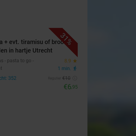
31%
a + evt. tiramisu of broodje
len in hartje Utrecht
 - pasta to go -
8.9
star
ht
1 min.
directions_walk
cht: 352
€10
Regulier
€6
,95