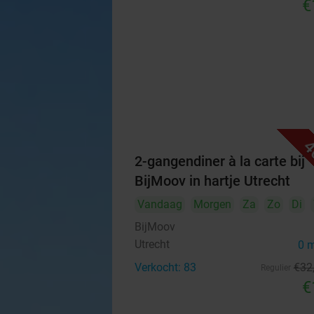
€
4
2-gangendiner à la carte bij
BijMoov in hartje Utrecht
Vandaag
Morgen
Za
Zo
Di
BijMoov
Utrecht
0 
Verkocht: 83
€32
Regulier
€