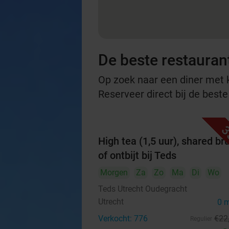
De beste restauran
Op zoek naar een diner met ko
Reserveer direct bij de beste
3
High tea (1,5 uur), shared br
of ontbijt bij Teds
Morgen
Za
Zo
Ma
Di
Wo
Teds Utrecht Oudegracht
Utrecht
0 
Verkocht: 776
€22
Regulier