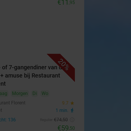
€11
,95
20%
6- of 7-gangendiner van de
 + amuse bij Restaurant
ent
aag
Morgen
Di
Wo
urant Florent
9.7
star
ht
1 min.
directions_walk
cht: 136
€74
,50
Regulier
€59
,50