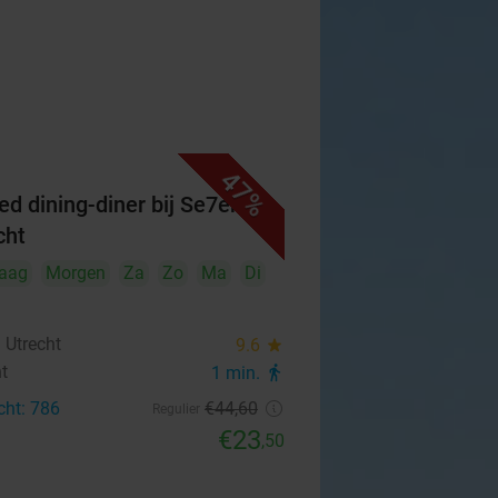
47%
ed dining-diner bij Se7en
cht
aag
Morgen
Za
Zo
Ma
Di
 Utrecht
9.6
star
ht
1 min.
directions_walk
cht: 786
€44
,60
Regulier
€23
,50