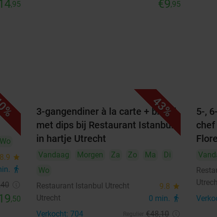
14
€9
,95
,95
0%
43%
3-gangendiner à la carte + brood
5-, 
met dips bij Restaurant Istanbul
chef
in hartje Utrecht
Flor
Wo
Vandaag
Morgen
Za
Zo
Ma
Di
Vand
8.9
star
min.
directions_walk
Wo
Resta
Utrec
,40
Restaurant Istanbul Utrecht
9.8
star
19
Utrecht
0 min.
directions_walk
Verko
,50
Verkocht: 704
€48
,10
Regulier