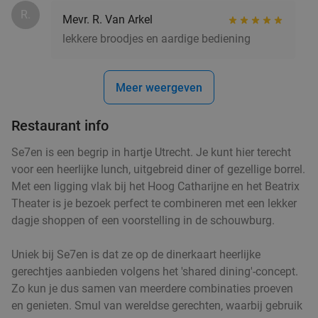
€9
R.
,95
Mevr. R. Van Arkel
lekkere broodjes en aardige bediening
3-gangendiner à la carte in hartje Utrecht
37%
Meer weergeven
Vandaag
Zo
Di
Wo
Do
Mick O'Connells
9.2
star
Restaurant info
Utrecht
2 min.
directions_walk
Se7en is een begrip in hartje Utrecht. Je kunt hier terecht
Verkocht: 90
€31
,05
Regulier
voor een heerlijke lunch, uitgebreid diner of gezellige borrel.
€19
,50
Met een ligging vlak bij het Hoog Catharijne en het Beatrix
Theater is je bezoek perfect te combineren met een lekker
dagje shoppen of een voorstelling in de schouwburg.
3-gangendiner bij Mykonos in hartje Utrecht
42%
Uniek bij Se7en is dat ze op de dinerkaart heerlijke
Zo
Ma
Di
Wo
Do
gerechtjes aanbieden volgens het 'shared dining'-concept.
Zo kun je dus samen van meerdere combinaties proeven
Mykonos Utrecht
9.7
star
en genieten. Smul van wereldse gerechten, waarbij gebruik
Utrecht
2 min.
directions_walk