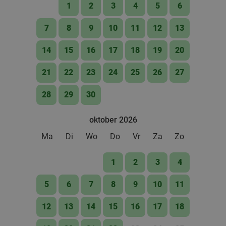
1
2
3
4
5
6
Restaurant Florent
9.7
star
Utrecht
1 min.
directions_walk
7
8
9
10
11
12
13
Verkocht: 140
€74
,50
Regulier
14
15
16
17
18
19
20
€59
,50
21
22
23
24
25
26
27
28
29
30
All-You-Can-Eat sushilunch (2 uur) aan het
24%
Domplein in Utrecht
oktober 2026
Vandaag
Zo
Di
Wo
Do
Ma
Di
Wo
Do
Vr
Za
Zo
Sushi Koi Utrecht
8.1
star
Utrecht
1 min.
directions_walk
1
2
3
4
Verkocht: 2.719
€28
,95
Regulier
5
6
7
8
9
10
11
€21
,95
12
13
14
15
16
17
18
2 cocktails + gerecht naar keuze bij Se7en
41%