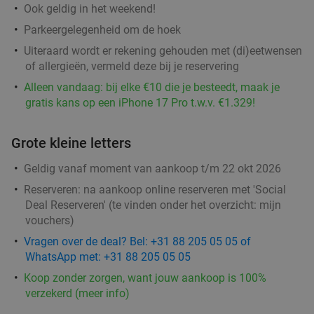
Ook geldig in het weekend!
Parkeergelegenheid om de hoek
Uiteraard wordt er rekening gehouden met (di)eetwensen
Pasta + evt. tiramisu of broodje afhalen in
31%
of allergieën, vermeld deze bij je reservering
hartje Utrecht
Alleen vandaag: bij elke €10 die je besteedt, maak je
cuPPas - pasta to go -
9.0
star
gratis kans op een iPhone 17 Pro t.w.v. €1.329!
Utrecht
1 min.
directions_walk
Verkocht: 357
€10
Regulier
Grote kleine letters
€6
,95
Geldig vanaf moment van aankoop t/m 22 okt 2026
Reserveren:
na aankoop online reserveren met 'Social
High tea (1,5 uur), shared brunch of ontbijt bij
35%
Deal Reserveren' (te vinden onder het overzicht:
mijn
Teds
vouchers
)
Vragen over de deal? Bel: +31 88 205 05 05 of
Morgen
Zo
Ma
Di
Wo
Do
WhatsApp met: +31 88 205 05 05
Teds Utrecht Stadhuisplein
9.4
star
Koop zonder zorgen, want jouw aankoop is 100%
Utrecht
1 min.
directions_walk
verzekerd (meer info)
Verkocht: 189
€22
,95
Regulier