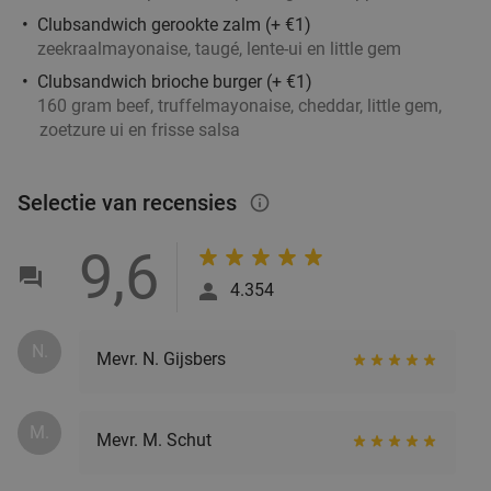
3-gangen keuzediner bij Beers & Barrels in
31%
Clubsandwich gerookte zalm (+ €1)
hartje Utrecht
zeekraalmayonaise, taugé, lente-ui en little gem
Zo
Ma
Di
Clubsandwich brioche burger (+ €1)
Beers & Barrels Oudegracht
9.8
star
160 gram beef, truffelmayonaise, cheddar, little gem,
zoetzure ui en frisse salsa
Utrecht
2 min.
directions_walk
Verkocht: 125
€32
,65
Regulier
€22
,50
Selectie van recensies
info_outlined
9,6
Stand-upcomedy naar keuze + evt. 2-
49%
4.354
gangendiner bij Knock Out Comedy Club in
hartje Utrecht
N.
Mevr. N. Gijsbers
Morgen
Knock Out Comedy Club
9.7
star
M.
Mevr. M. Schut
Utrecht
2 min.
directions_walk
Verkocht: 637
€19
,50
Regulier