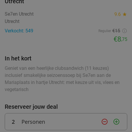
Utrecht
High tea (1,5 uur), shared brunch of ontbijt bij
35%
Se7en Utrecht
9.6
star
Teds
Utrecht
Zo
Ma
Di
Wo
Do
Verkocht: 549
€15
Regulier
Teds Utrecht Oudegracht
9.4
star
€8
,75
Utrecht
0 min.
directions_walk
Verkocht: 777
€22
,95
Regulier
In het kort
€14
,95
Geniet van een heerlijke clubsandwich (11 keuzes)
inclusief smakelijke seizoenssoep bij Se7en aan de
Mariaplaats in hartje Utrecht: met keuze uit vis, vlees en
2- of 3-gangen keuzelunch bij BijMoov in hartje
39%
vegetarisch
Utrecht
Vandaag
Morgen
Zo
Di
Wo
Do
Reserveer jouw deal
BijMoov
8.9
star
Utrecht
0 min.
directions_walk
2
Personen
remove_circle_outline
add_circle_outline
Verkocht: 204
€19
,75
Regulier