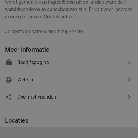
wordt gemaakt van ingrediënten uit de landen waar de 7
Verkocht: 1.593
€43
,20
Regulier
wereldwonderen te aanschouwen zijn. Er valt voor iedereen
€24
,95
genoeg te kiezen! Ontdek het zelf.
Je bent van harte welkom bij Se7en!
Lunch + cocktail bij Rum Club
36%
Meer informatie
Vandaag
Morgen
Zo
Ma
Di
Wo
Do
Bedrijfspagina
Rum Club
9.3
star
Utrecht
3 min.
directions_walk
Website
Verkocht: 466
€23
,50
Regulier
€14
,95
Deel met vrienden
Locaties
3-gangen 'Around the world'-diner bij The
33%
Streetfood Club Utrecht