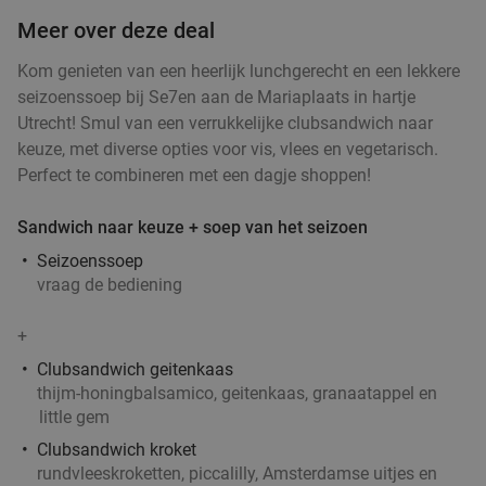
€14
,95
Meer over deze deal
Kom genieten van een heerlijk lunchgerecht en een lekkere
seizoenssoep bij Se7en aan de Mariaplaats in hartje
Utrecht! Smul van een verrukkelijke clubsandwich naar
Thais 4-gangen keuzediner bij Mahanakorn in
41%
keuze, met diverse opties voor vis, vlees en vegetarisch.
hartje Utrecht
Perfect te combineren met een dagje shoppen!
Vandaag
Morgen
Zo
Di
Wo
Do
Sandwich naar keuze + soep van het seizoen
Mahanakorn
9.2
star
Utrecht
2 min.
directions_walk
Seizoenssoep
vraag de bediening
Verkocht: 259
€42
Regulier
€24
,95
+
Clubsandwich geitenkaas
thijm-honingbalsamico, geitenkaas, granaatappel en
3-gangendiner à la carte bij Restaurant Toque
44%
little gem
Toque in hartje Utrecht
Clubsandwich kroket
rundvleeskroketten, piccalilly, Amsterdamse uitjes en
Zo
Ma
Di
Wo
Do