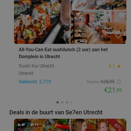
3-gangendiner van de chef aan de Oudegracht in
30%
Utrecht
Vandaag
Morgen
Zo
Di
Wo
Do
favorite_border
Union House
8.3
star
Utrecht
3 min.
directions_walk
All-You-Can-Eat sushilunch (2 uur) aan het
Verkocht: 231
€49
,50
Regulier
Domplein in Utrecht
€34
,50
Sushi Koi Utrecht
8.1
star
Utrecht
Verkocht: 2.719
€28
,95
Regulier
€21
Bierproeverij, high wine of high cocktail of
48%
,95
mocktail + hapjes in hartje Utrecht
Morgen
Deals in de buurt van Se7en Utrecht
Back & Fourth
7.4
star
Utrecht
3 min.
directions_walk
47%