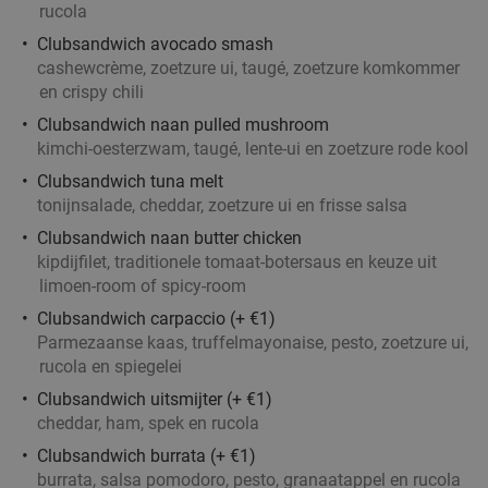
rucola
Restaurant Toque Toque
9.7
star
Clubsandwich avocado smash
Utrecht
2 min.
directions_walk
cashewcrème, zoetzure ui, taugé, zoetzure komkommer
Verkocht: 200
€44
,75
Regulier
en crispy chili
€24
,95
Clubsandwich naan pulled mushroom
kimchi-oesterzwam, taugé, lente-ui en zoetzure rode kool
Clubsandwich tuna melt
3-gangendiner à la carte bij Grand Cafe
tonijnsalade, cheddar, zoetzure ui en frisse salsa
43%
Quignon
Clubsandwich naan butter chicken
kipdijfilet, traditionele tomaat-botersaus en keuze uit
Zo
Ma
Di
Wo
Do
limoen-room of spicy-room
Grand Cafe Quignon
9.7
star
Clubsandwich carpaccio (+ €1)
Utrecht
2 min.
directions_walk
Parmezaanse kaas, truffelmayonaise, pesto, zoetzure ui,
rucola en spiegelei
Verkocht: 554
€42
,80
Regulier
€24
Clubsandwich uitsmijter (+ €1)
,50
cheddar, ham, spek en rucola
Clubsandwich burrata (+ €1)
burrata, salsa pomodoro, pesto, granaatappel en rucola