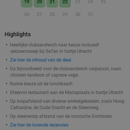
19
20
21
22
23
24
25
Utrecht
Vandaag
Morgen
Zo
Ma
Di
Wo
Do
26
27
28
29
30
31
Se7en Utrecht
9.6
star
Utrecht
1 min.
directions_walk
Highlights
Verkocht: 641
€25
,30
Regulier
Heerlijke clubsandwich naar keuze inclusief
€14
,99
seizoenssoep bij Se7en in hartje Utrecht
Zie hier de inhoud van de deal
Ga bijvoorbeeld voor de clubsandwich carpaccio, naan
chicken tandoori of caprese vega
Aziatisch 6-gangendiner van de chef + amuse
21%
Ruime keuze uit de lunchkaart!
in hartje Utrecht
Sfeervol restaurant aan de Mariaplaats in hartje Utrecht
Do
Op loopafstand van diverse winkelgebieden, zoals Hoog
Konnichiwa
Catharijne, de Oude Gracht en de Steenweg
Utrecht
1 min.
directions_walk
Op steenworp afstand van de iconische Domtoren
Verkocht: 0
€108
Regulier
Zie hier de lovende recensies
€85