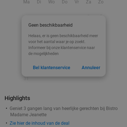
Ma
Di
Wo
Do
Vr
Za
Zo
1
2
Geen beschikbaarheid
3
4
5
6
7
8
9
Helaas, er is geen beschikbaarheid meer
10
11
12
13
14
15
16
voor het aantal waar je op zoekt.
Informeer bij onze klantenservice naar
17
18
19
20
21
22
23
de mogelijkheden
24
25
26
27
28
29
30
Bel klantenservice
Annuleer
31
Highlights
Geniet 3 gangen lang van heerlijke gerechten bij Bistro
Madame Jeanette
Zie
hier
de inhoud van de deal