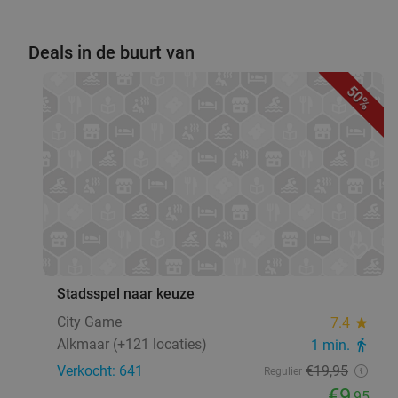
Deals in de buurt van
50%
favorite_border
Stadsspel naar keuze
City Game
7.4
star
Alkmaar (+121 locaties)
1 min.
directions_walk
Verkocht: 641
€19
,95
Regulier
€9
,95