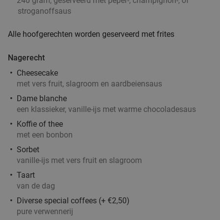
240 gram, geserveerd met peper-, champignon-, of
stroganoffsaus
Alle hoofgerechten worden geserveerd met frites
Nagerecht
Cheesecake
met vers fruit, slagroom en aardbeiensaus
Dame blanche
een klassieker, vanille-ijs met warme chocoladesaus
Koffie of thee
met een bonbon
Sorbet
vanille-ijs met vers fruit en slagroom
Taart
van de dag
Diverse special coffees (+ €2,50)
pure verwennerij