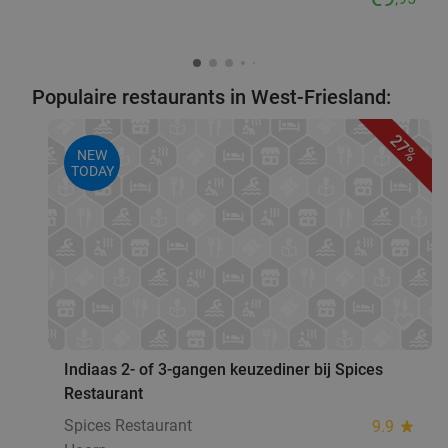
Populaire restaurants in West-Friesland:
27%
NEW
TODAY
favorite_border
Indiaas 2- of 3-gangen keuzediner bij Spices
Restaurant
Spices Restaurant
9.9
star