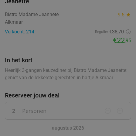
Jeanette
€15
,95
Bistro Madame Jeannete
9.5
star
Alkmaar
Stroopwafel Tasting Experience
27%
Verkocht: 214
€38
,70
Regulier
Woltje's Backerij
€22
,95
Volendam
28 min.
directions_car
Verkocht: 7
€7
,50
Regulier
In het kort
€5
,49
Heerlijk 3-gangen keuzediner bij Bistro Madame Jeanette:
geniet van de lekkerste gerechten in hartje Alkmaar
Stroopwafel Tasting Experience
27%
Reserveer jouw deal
Woltje's Backerij
Volendam
28 min.
directions_car
2
Personen
remove_circle_outline
add_circle_outline
Verkocht: 7
€7
,50
Regulier
€5
,49
augustus 2026