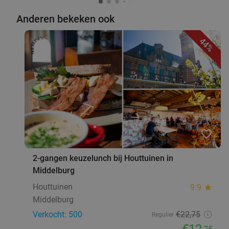
Anderen bekeken ook
44%
favorite_border
2-gangen keuzelunch bij Houttuinen in
Middelburg
Houttuinen
9.9
star
Middelburg
Verkocht: 500
€22
,75
Regulier
€12