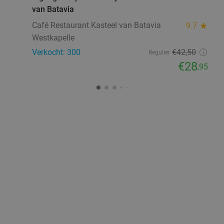
van Batavia
Café Restaurant Kasteel van Batavia
9.7
star
Westkapelle
Verkocht: 300
€42
,50
Regulier
€28
,95