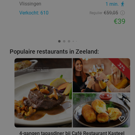
Vlissingen
1 min.
directions_walk
Verkocht: 610
€59
,05
Regulier
€39
Populaire restaurants in Zeeland:
32%
favorite_border
4-gangen tapasdiner bij Café Restaurant Kasteel