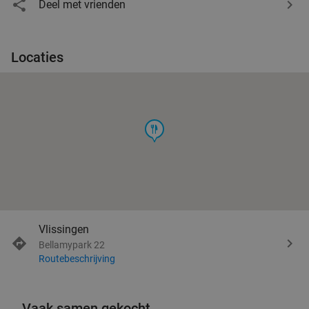
Deel met vrienden
Locaties
food
Vlissingen
Bellamypark 22
Routebeschrijving
Vaak samen gekocht