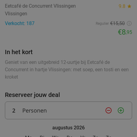
Eetcafé de Concurrent Vlissingen
9.8
star
Ontbijt of 12-uurtje of burger met friet en
44%
Vlissingen
salade
Verkocht: 187
€15,50
Regulier
Vandaag
Morgen
Za
Di
Wo
food
€8
,95
Gio's Croissanterie
9.8
star
food
food
Terneuzen
26 min.
directions_car
In het kort
food
Verkocht: 42
€12
,50
Regulier
€6
Geniet van een uitgebreid 12-uurtje bij Eetcafé de
,95
Concurrent in hartje Vlissingen: met soep, een tosti en een
food
kroket
Warme snack + frisdrank, ijs of ijskoffie
20%
Reserveer jouw deal
De Pooter Olie
9.4
star
Terneuzen
28 min.
directions_car
2
Personen
remove_circle_outline
add_circle_outline
Verkocht: 13
€3
,50
Regulier
€2
,80
augustus 2026