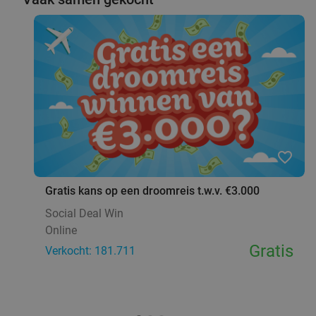
favorite_border
Gratis kans op een droomreis t.w.v. €3.000
Social Deal Win
Online
Gratis
Verkocht: 181.711