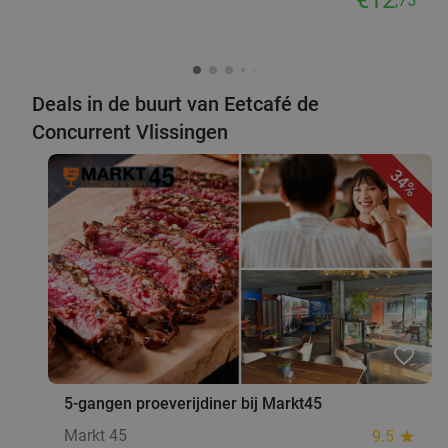
,75
Deals in de buurt van Eetcafé de
Concurrent Vlissingen
34%
favorite_border
5-gangen proeverijdiner bij Markt45
Markt 45
9.5
star