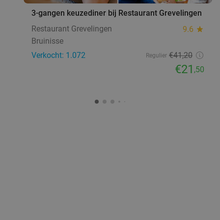
3-gangen keuzediner bij Restaurant Grevelingen
Restaurant Grevelingen
9.6
star
Bruinisse
Verkocht: 1.072
€41
,20
Regulier
€21
,50