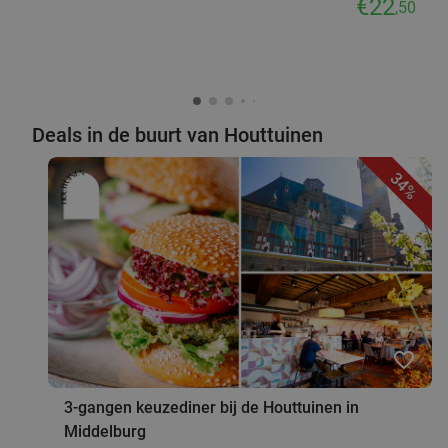
€22
,50
Deals in de buurt van Houttuinen
34%
favorite_border
3-gangen keuzediner bij de Houttuinen in
Middelburg