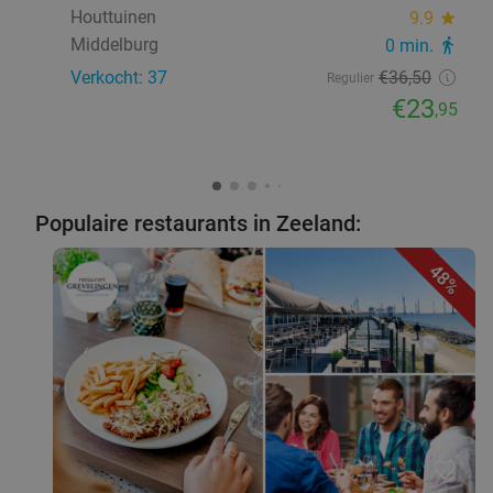
Houttuinen
9.9
star
Middelburg
0 min.
directions_walk
Verkocht: 37
€36
,50
Regulier
€23
,95
Populaire restaurants in Zeeland:
48%
favorite_border