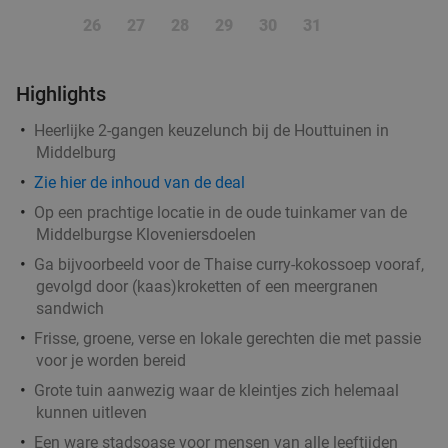
26
27
28
29
30
31
Highlights
Heerlijke 2-gangen keuzelunch bij de Houttuinen in
Middelburg
Zie
hier
de inhoud van de deal
Op een prachtige locatie in de oude tuinkamer van de
Middelburgse Kloveniersdoelen
Ga bijvoorbeeld voor de Thaise curry-kokossoep vooraf,
gevolgd door (kaas)kroketten of een meergranen
sandwich
Frisse, groene, verse en lokale gerechten die met passie
voor je worden bereid
Grote tuin aanwezig waar de kleintjes zich helemaal
kunnen uitleven
Een ware stadsoase voor mensen van alle leeftijden