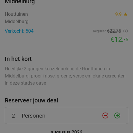
Middelburg
Ontbijt of 12-uurtje of burger met friet en
44%
Houttuinen
9.9
star
salade
Middelburg
Vandaag
Morgen
Di
Wo
Do
food
Verkocht: 504
€22,75
Regulier
Gio's Croissanterie
9.8
star
food
€12
food
,75
Terneuzen
26 min.
directions_car
food
Verkocht: 42
€12
,50
Regulier
In het kort
€6
,95
Heerlijke 2-gangen keuzelunch bij de Houttuinen in
food
Middelburg: proef frisse, groene, verse en lokale gerechten
in deze stadse oase
Warme snack + frisdrank, ijs of ijskoffie
20%
De Pooter Olie
9.4
star
Reserveer jouw deal
Terneuzen
28 min.
directions_car
Verkocht: 14
€3
,50
Regulier
2
Personen
remove_circle_outline
add_circle_outline
€2
,80
augustus 2026