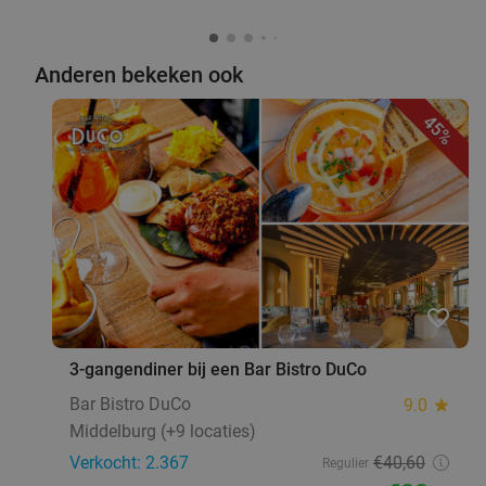
Anderen bekeken ook
45%
favorite_border
3-gangendiner bij een Bar Bistro DuCo
Bar Bistro DuCo
9.0
star
Middelburg (+9 locaties)
Verkocht: 2.367
€40
,60
Regulier