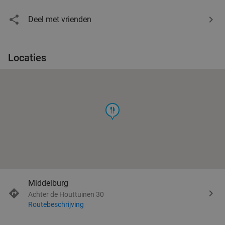
Deel met vrienden
Locaties
food
Middelburg
Achter de Houttuinen 30
Routebeschrijving