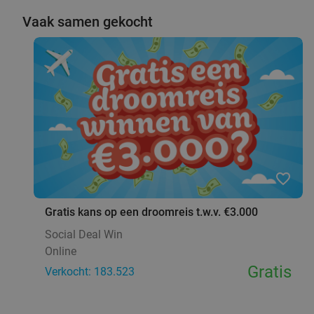
Vaak samen gekocht
favorite_border
Gratis kans op een droomreis t.w.v. €3.000
Social Deal Win
Online
Gratis
Verkocht: 183.523