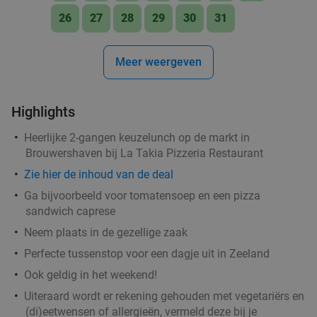
Vandaag
Wo
Do
Vr
Za
26
27
28
29
30
31
STREETFOODBAR Foodstube Kamperland
9.5
star
Kamperland
11 min.
directions_car
Meer weergeven
Verkocht: 254
€20
,20
Regulier
€11
,95
Highlights
Heerlijke 2-gangen keuzelunch op de markt in
Lunch voor 2 bij Fletcher Hotels
40%
Brouwershaven bij La Takia Pizzeria Restaurant
Zie hier de inhoud van de deal
Fletcher Hotels
Ga bijvoorbeeld voor tomatensoep en een pizza
Kamperland
15 min.
directions_car
sandwich caprese
Verkocht: 4.884
€33
Regulier
Neem plaats in de gezellige zaak
€19
,90
Perfecte tussenstop voor een dagje uit in Zeeland
Ook geldig in het weekend!
Uiteraard wordt er rekening gehouden met vegetariërs en
(di)eetwensen of allergieën, vermeld deze bij je
Boerenfriet of snackmenu bij Beleefboerderij