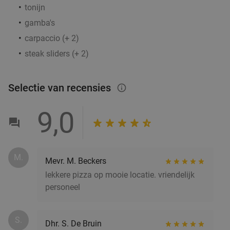
17 min.
directions_car
tonijn
Verkocht: 414
€41
,70
Regulier
gamba's
€23
,95
carpaccio (+ 2)
steak sliders (+ 2)
3-gangendiner bij een Bar Bistro DuCo
45%
Selectie van recensies
info_outlined
Bar Bistro DuCo
9.0
star
Middelburg
17 min.
directions_car
9,0
Verkocht: 2.412
€40
,60
Regulier
€22
,50
M.
Mevr. M. Beckers
Lunch voor 2 bij Fletcher Hotels
40%
lekkere pizza op mooie locatie. vriendelijk
personeel
Fletcher Hotels
Middelburg
17 min.
directions_car
S.
Dhr. S. De Bruin
Verkocht: 4.884
€33
Regulier