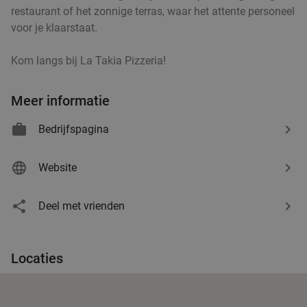
Middelburg
17 min.
directions_car
restaurant of het zonnige terras, waar het attente personeel
Verkocht: 210
€37
,75
Regulier
voor je klaarstaat.
€24
Kom langs bij La Takia Pizzeria!
Meer informatie
Warme snack + frisdrank, ijs of ijskoffie
20%
Bedrijfspagina
De Pooter Olie
9.4
star
food
Serooskerke
18 min.
directions_car
Website
Verkocht: 25
€3
,50
Regulier
€2
,80
Deel met vrienden
2-gangen keuzelunch bij Houttuinen in
44%
food
Middelburg
Locaties
Wo
Do
Vr
Za
food
food
food
Houttuinen
9.9
star