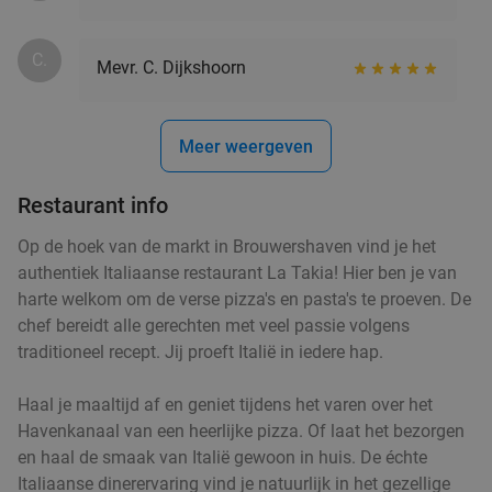
€19
,90
C.
Mevr. C. Dijkshoorn
Lunch voor 2 bij Fletcher Hotels
40%
Meer weergeven
Fletcher Hotels
Restaurant info
Middelburg
17 min.
directions_car
Verkocht: 4.884
€33
Op de hoek van de markt in Brouwershaven vind je het
Regulier
€19
authentiek Italiaanse restaurant La Takia! Hier ben je van
,90
harte welkom om de verse pizza's en pasta's te proeven. De
chef bereidt alle gerechten met veel passie volgens
traditioneel recept. Jij proeft Italië in iedere hap.
Aziatisch 3- of 4-gangen shared dining-diner in
36%
hartje Middelburg
Haal je maaltijd af en geniet tijdens het varen over het
Havenkanaal van een heerlijke pizza. Of laat het bezorgen
Vandaag
Wo
Do
Vr
Za
en haal de smaak van Italië gewoon in huis. De échte
De Bij Middelburg
8.2
star
Italiaanse dinerervaring vind je natuurlijk in het gezellige