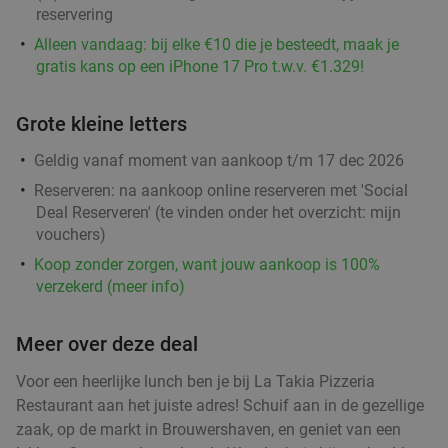
40%
reservering
De Stelle
Alleen vandaag: bij elke €10 die je besteedt, maak je
Do
Vr
Za
gratis kans op een iPhone 17 Pro t.w.v. €1.329!
Beleefboerderij De Stelle
9.7
star
Ouwerkerk
16 min.
directions_car
Grote kleine letters
Verkocht: 358
€7
,50
Regulier
Geldig vanaf moment van aankoop t/m 17 dec 2026
€4
,50
Reserveren:
na aankoop online reserveren met 'Social
Deal Reserveren' (te vinden onder het overzicht:
mijn
vouchers
)
4- of 5-gangendiner van de chef bij
33%
Koop zonder zorgen, want jouw aankoop is 100%
Restaurantje Nummer 7
verzekerd (meer info)
Morgen
Di
Wo
Do
Meer over deze deal
Restaurantje Nummer 7
9.6
star
Middelburg
16 min.
directions_car
Voor een heerlijke lunch ben je bij La Takia Pizzeria
Restaurant aan het juiste adres! Schuif aan in de gezellige
Verkocht: 387
€66
Regulier
zaak, op de markt in Brouwershaven, en geniet van een
€44