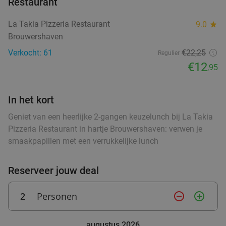
Restaurant
12 uurtje of pita met friet bij De Hippe Zeeuw
33%
La Takia Pizzeria Restaurant
9.0
star
Gifts & Food
Brouwershaven
Morgen
Di
Wo
Do
Vr
Verkocht: 61
€22,25
Regulier
De Hippe Zeeuw Gifts & Food
9.9
star
€12
,95
Goes
5 min.
directions_car
Verkocht: 364
€11
,95
Regulier
In het kort
€7
,95
Geniet van een heerlijke 2-gangen keuzelunch bij La Takia
Pizzeria Restaurant in hartje Brouwershaven: verwen je
smaakpapillen met een verrukkelijke lunch
Belegd broodje(s) + frisdrank naar keuze bij
44%
Friet Enzo... in Goes
Reserveer jouw deal
Vandaag
Morgen
Di
Wo
Do
Vr
Friet Enzo... Goes
9.3
star
2
Personen
remove_circle_outline
add_circle_outline
Goes
6 min.
directions_car
Verkocht: 343
€6
,70
Regulier
augustus 2026