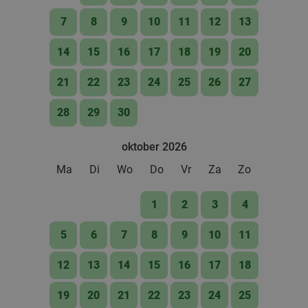
Verkocht: 4.884
€33
Regulier
7
8
9
10
11
12
13
€19
,90
14
15
16
17
18
19
20
21
22
23
24
25
26
27
All-You-Can-Eat pannenkoeken (1,5u) bij
57%
Pannenkoekenrestaurant Spek Mie Stroop
28
29
30
Vandaag
Wo
Do
Vr
Za
oktober 2026
Pannenkoekenrestaurant Spek Mie Stroop
9.0
star
's-Heerenhoek
10 min.
directions_car
Ma
Di
Wo
Do
Vr
Za
Zo
Verkocht: 408
€23
Regulier
1
2
3
4
€9
,95
5
6
7
8
9
10
11
12
13
14
15
16
17
18
Lunchgerechten met cocktail naar keuze bij
41%
STREETFOODBAR Foodstube Kamperland
19
20
21
22
23
24
25