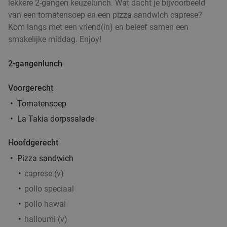
lekkere 2-gangen keuzelunch. Wat dacht je bijvoorbeeld
van een tomatensoep en een pizza sandwich caprese?
Onbeperkt pannenkoeken eten (1,5 uur) bij 't
Kom langs met een vriend(in) en beleef samen een
67%
Zeeuwse Flensje in hartje Zierikzee
smakelijke middag. Enjoy!
Di
Wo
Do
Vr
Za
2-gangenlunch
‘t Zeeuwse Flensje
9.9
star
Zierikzee
17 min.
directions_car
Voorgerecht
Verkocht: 237
€24
Tomatensoep
Regulier
€7
,95
La Takia dorpssalade
Hoofdgerecht
Pizza sandwich
3-gangendiner met vrije keuze van de kaart bij
43%
caprese (v)
Restaurant OASSIS
pollo speciaal
Vandaag
Di
Wo
Do
Vr
Za
pollo hawai
Restaurant OASSIS
9.7
star
halloumi (v)
Zierikzee