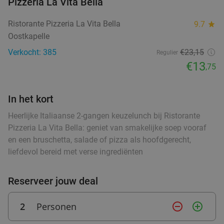
Pizzeria La Vita Bella
Ontbijt of 12-uurtje of burger met friet en
44%
Ristorante Pizzeria La Vita Bella
9.7
star
salade
Oostkapelle
Morgen
Za
Di
Wo
food
Verkocht: 385
€23,15
Regulier
Gio's Croissanterie
9.8
star
food
€13
food
,75
Terneuzen
26 min.
directions_car
food
Verkocht: 42
€12
,50
Regulier
In het kort
€6
,95
Heerlijke Italiaanse 2-gangen keuzelunch bij Ristorante
food
Pizzeria La Vita Bella: geniet van smakelijke soep vooraf
en een bruschetta, salade of pizza als hoofdgerecht,
Warme snack + frisdrank, ijs of ijskoffie
20%
liefdevol bereid met verse ingrediënten
De Pooter Olie
9.4
star
Terneuzen
28 min.
directions_car
Reserveer jouw deal
Verkocht: 14
€3
,50
Regulier
€2
,80
2
Personen
remove_circle_outline
add_circle_outline