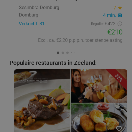
Sesimbra Domburg
7
star
Domburg
4 min.
directions_car
Verkocht: 31
€422
Regulier
€210
Excl. ca. €2,20 p.p.p.n. toeristenbelasting
Populaire restaurants in Zeeland:
32%
favorite_border