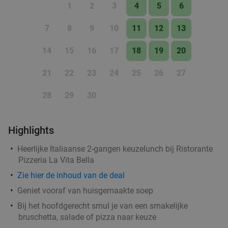
1
2
3
4
5
6
7
8
9
10
11
12
13
14
15
16
17
18
19
20
21
22
23
24
25
26
27
28
29
30
Highlights
Heerlijke Italiaanse 2-gangen keuzelunch bij Ristorante
Pizzeria La Vita Bella
Zie hier de inhoud van de deal
Geniet vooraf van huisgemaakte soep
Bij het hoofdgerecht smul je van een smakelijke
bruschetta, salade of pizza naar keuze