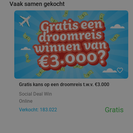
Vaak samen gekocht
favorite_border
Gratis kans op een droomreis t.w.v. €3.000
Social Deal Win
Online
Gratis
Verkocht: 183.022