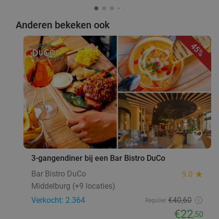
Anderen bekeken ook
45%
favorite_border
3-gangendiner bij een Bar Bistro DuCo
Bar Bistro DuCo
9.0
star
Middelburg (+9 locaties)
Verkocht: 2.364
€40
,60
Regulier
€22
,50