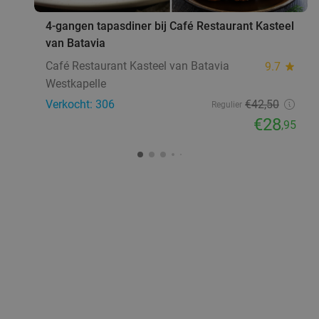
4-gangen tapasdiner bij Café Restaurant Kasteel
van Batavia
Café Restaurant Kasteel van Batavia
9.7
star
Westkapelle
Verkocht: 306
€42
,50
Regulier
€28
,95