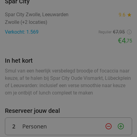
Spar City
food
Restaurant De Rietstulp
9.7
star
food
food
Spar City Zwolle, Leeuwarden
9.6
star
Giethoorn
26 min.
directions_car
Zwolle (+2 locaties)
food
Verkocht: 107
€55
,50
Regulier
food
Verkocht: 1.569
€7,95
Regulier
€32
,50
€4
food
,75
food
food
In het kort
Wandelarrangement incl. warme drank, gebak
42%
en 2-gangenlunch bij Snack-Plaza & Brasserie
Smul van een heerlijk versbelegd broodje of focaccia naar
Meuleplein
keuze, af te halen bij Spar City Oude Vismarkt, Lübeckplein
of Leeuwarden: inclusief een verse smoothie naar keuze
Di
Wo
Do
Vr
Za
om je ontbijt of lunch compleet te maken
Snack-Plaza & Brasserie Meuleplein
9.9
star
Nijeveen
28 min.
directions_car
Reserveer jouw deal
Verkocht: 123
€29
,15
Regulier
€16
,95
2
Personen
remove_circle_outline
add_circle_outline