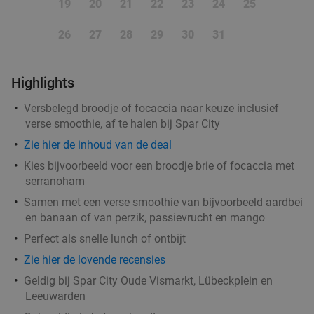
19
20
21
22
23
24
25
26
27
28
29
30
31
Highlights
Versbelegd broodje of focaccia naar keuze inclusief
verse smoothie, af te halen bij Spar City
Zie hier de inhoud van de deal
Kies bijvoorbeeld voor een broodje brie of focaccia met
serranoham
Samen met een verse smoothie van bijvoorbeeld aardbei
en banaan of ​van perzik, passievrucht en mango
Perfect als snelle lunch of ontbijt
Zie hier de lovende recensies
Geldig bij Spar City Oude Vismarkt, Lübeckplein en
Leeuwarden