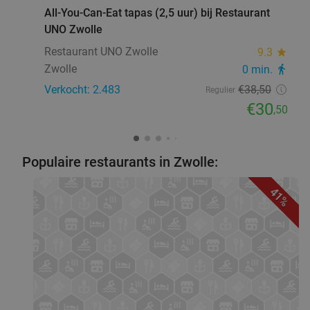
All-You-Can-Eat tapas (2,5 uur) bij Restaurant
UNO Zwolle
Restaurant UNO Zwolle
9.3
star
Zwolle
0 min.
directions_walk
Verkocht: 2.483
€38
,50
Regulier
€30
,50
Populaire restaurants in Zwolle:
41%