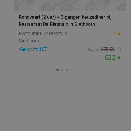
favorite_border
Rondvaart (2 uur) + 3-gangen keuzediner bij
Restaurant De Rietstulp in Giethoorn
Restaurant De Rietstulp
9.7
star
Giethoorn
Verkocht: 107
€55
,50
Regulier
€32
,50