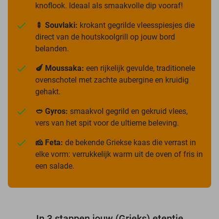
knoflook. Ideaal als smaakvolle dip vooraf!
🍢 Souvlaki:
krokant gegrilde vleesspiesjes die
direct van de houtskoolgrill op jouw bord
belanden.
🍆 Moussaka:
een rijkelijk gevulde, traditionele
ovenschotel met zachte aubergine en kruidig
gehakt.
🥙 Gyros:
smaakvol gegrild en gekruid vlees,
vers van het spit voor de ultieme beleving.
🧀 Feta:
de bekende Griekse kaas die verrast in
elke vorm: verrukkelijk warm uit de oven of fris in
een salade.
In 3 stappen jouw (Grieks) etentje