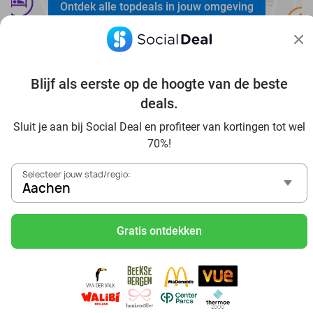
Ontdek alle topdeals in jouw omgeving
Blijf als eerste op de hoogte van de beste
deals.
Voordelig genieten in Aachen: haal deal-inspiratie uit
Sluit je aan bij Social Deal en profiteer van kortingen tot wel
onze blogs
70%!
In die Sauna in Aachen und Umgebung
Selecteer jouw stad/regio:
Tagesausflug zum Movie Park Germany mit Rabatt, von
Aachen
Aachen aus
Frühstück & Mittagessen in Aachen
Gratis ontdekken
Reise von Aachen aus und erlebe einen fantastischen Tag
im Freizeitpark Europa-Park
Besuche das Phantasialand von Aachen aus und erlebe
einen phantastischen Tagesausflug
Sushi schlemmen in Aachen