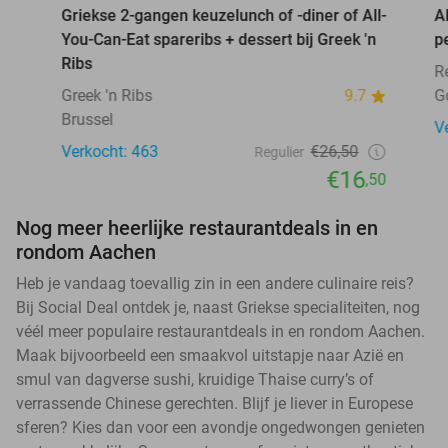
Griekse 2-gangen keuzelunch of -diner of All-
A
You-Can-Eat spareribs + dessert bij Greek 'n
p
Ribs
R
Greek 'n Ribs
9.7
G
Brussel
V
Verkocht: 463
€26,50
Regulier
€16
,50
Nog meer heerlijke restaurantdeals in en
rondom Aachen
Heb je vandaag toevallig zin in een andere culinaire reis?
Bij Social Deal ontdek je, naast Griekse specialiteiten, nog
véél meer populaire restaurantdeals in en rondom Aachen.
Maak bijvoorbeeld een smaakvol uitstapje naar Azië en
smul van dagverse sushi, kruidige Thaise curry’s of
verrassende Chinese gerechten. Blijf je liever in Europese
sferen? Kies dan voor een avondje ongedwongen genieten