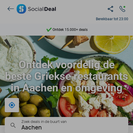
Bereikbaar tot 23:00
Ontdek 15.000+ deals
7 dagen per week beschikbaar
10+ miljoen leden
Ontdek voordelig de
9,4
beste Griekse restaurants
Ontdek 15.000+ deals
in Aachen en omgeving
Bij mij in de buurt
Zoek deals in de buurt van
Aachen