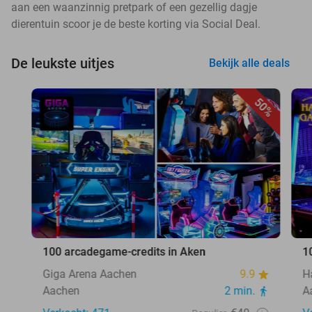
aan een waanzinnig pretpark of een gezellig dagje
dierentuin scoor je de beste korting via Social Deal.
De leukste uitjes
Bekijk alle deals
50%
100 arcadegame-credits in Aken
1
Giga Arena Aachen
9.9
H
Aachen
2 min.
A