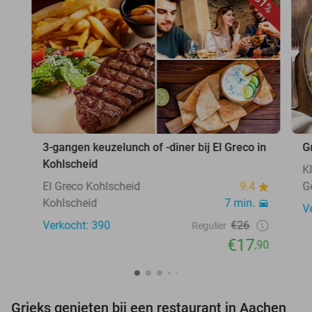
31%
3-gangen keuzelunch of -diner bij El Greco in
G
Kohlscheid
K
El Greco Kohlscheid
9.4
G
Kohlscheid
7 min.
V
Verkocht: 390
€26
Regulier
€17
,90
Grieks genieten bij een restaurant in Aachen