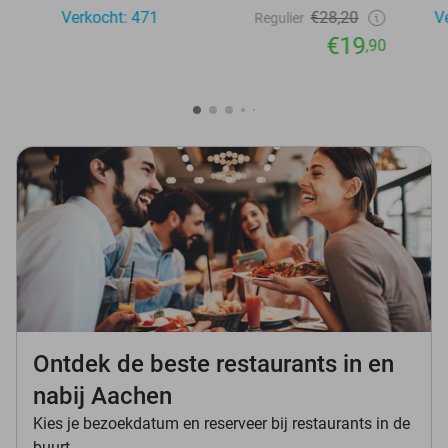
Verkocht: 471
€28,20
V
Regulier
€19
,90
Ontdek de beste restaurants in en
nabij Aachen
Kies je bezoekdatum en reserveer bij restaurants in de
buurt