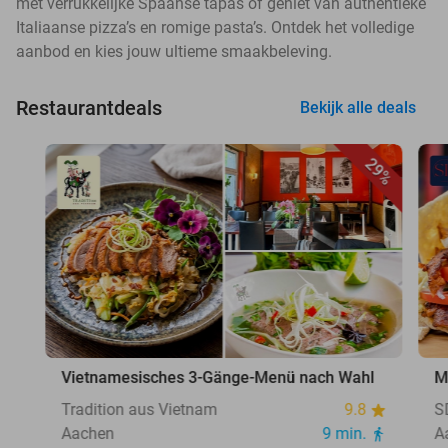
met verrukkelijke Spaanse tapas of geniet van authentieke
Italiaanse pizza’s en romige pasta’s. Ontdek het volledige
aanbod en kies jouw ultieme smaakbeleving.
Restaurantdeals
Bekijk alle deals
29%
Vietnamesisches 3-Gänge-Menü nach Wahl
M
Tradition aus Vietnam
9.8
S
Aachen
9 min.
A