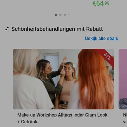
€64
,99
Schönheitsbehandlungen mit Rabatt
💅
Bekijk alle deals
41%
Make-up Workshop Alltags- oder Glam-Look
N
+ Getränk
v