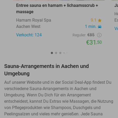
Entree sauna en hamam + lichaamsscrub +
J
massage
H
Hamam Royal Spa
9.1
E
Aachen West
1 min.
V
Verkocht: 124
€85
Regulier
€31
,50
Sauna-Arrangements in Aachen und
Umgebung
Auf unserer Website und in der Social Deal-App findest Du
verschiedene Sauna-Arrangements in Aachen und
Umgebung. Wenn Du Dich für ein Arrangement
entscheidest, kannst Du Extras wie Massagen, die Nutzung
von Pflegeprodukten wie Shampoos, Duschgels und
Peelingsalzen und vieles mehr genießen. Jede Sauna