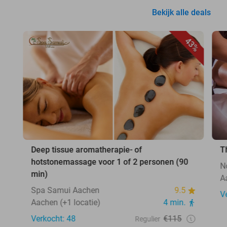
Bekijk alle deals
43%
Deep tissue aromatherapie- of
T
hotstonemassage voor 1 of 2 personen (90
N
min)
A
Spa Samui Aachen
9.5
V
Aachen (+1 locatie)
4 min.
Verkocht: 48
€115
Regulier