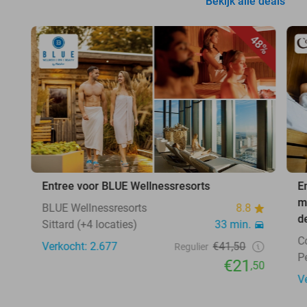
Bekijk alle deals
48%
Entree voor BLUE Wellnessresorts
E
m
BLUE Wellnessresorts
8.8
d
Sittard (+4 locaties)
33 min.
C
Verkocht: 2.677
€41,50
Regulier
P
€21
,50
V