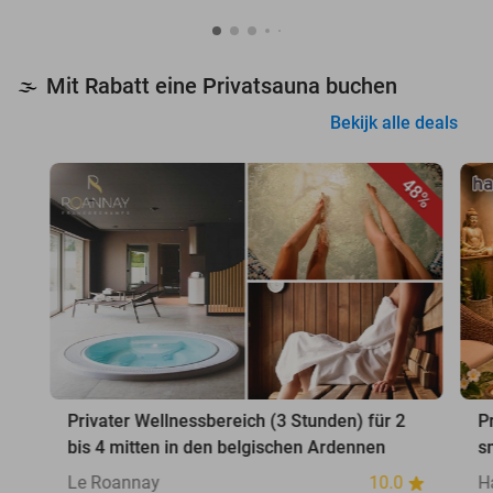
Mit Rabatt eine Privatsauna buchen
🌫️
Bekijk alle deals
48%
Privater Wellnessbereich (3 Stunden) für 2
P
bis 4 mitten in den belgischen Ardennen
s
Le Roannay
10.0
H