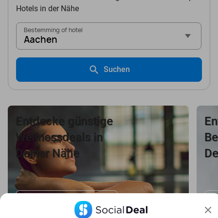
Hotels in der Nähe
Bestemming of hotel
Aachen
Suchen
Entdecke günstige
En
Wellnessdeals in
Be
Deiner Nähe
De
Wellness-Deals ansehen
B