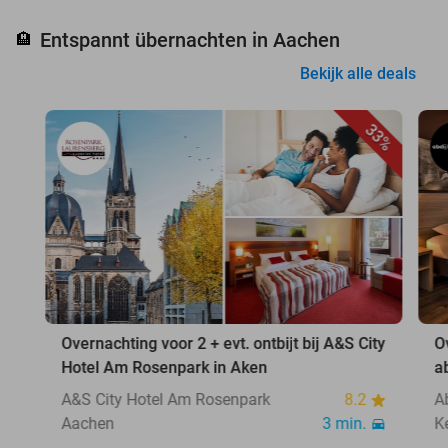
Entspannt übernachten in Aachen
🏨
Bekijk alle deals
33%
Overnachting voor 2 + evt. ontbijt bij A&S City
O
Hotel Am Rosenpark in Aken
a
A&S City Hotel Am Rosenpark
8.2
A
Aachen
3 min.
K