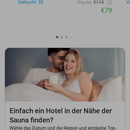
Verkocht: 90
€118
V
Regulier
€79
Einfach ein Hotel in der Nähe der
Sauna finden?
Wähle das Datum und die Region und entdecke Top-