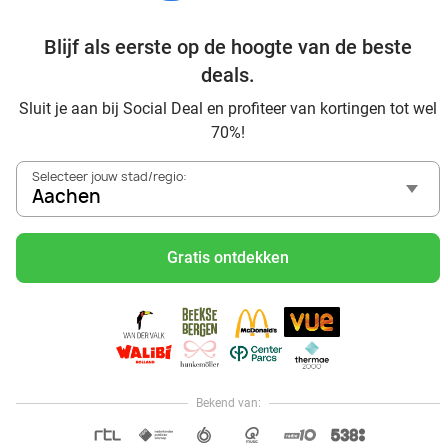
Blijf als eerste op de hoogte van de beste
deals.
Sluit je aan bij Social Deal en profiteer van kortingen tot wel
Voordelig genieten in Aachen: haal deal-inspiratie uit
70%!
onze blogs
In die Sauna in Aachen und Umgebung
Selecteer jouw stad/regio:
Tagesausflug zum Movie Park Germany mit Rabatt, von
Aachen
Aachen aus
Frühstück & Mittagessen in Aachen
Gratis ontdekken
Reise von Aachen aus und erlebe einen fantastischen Tag
im Freizeitpark Europa-Park
Besuche das Phantasialand von Aachen aus und erlebe
einen phantastischen Tagesausflug
Sushi schlemmen in Aachen
All-You-Can-Eat in Aachen
Bekend van: