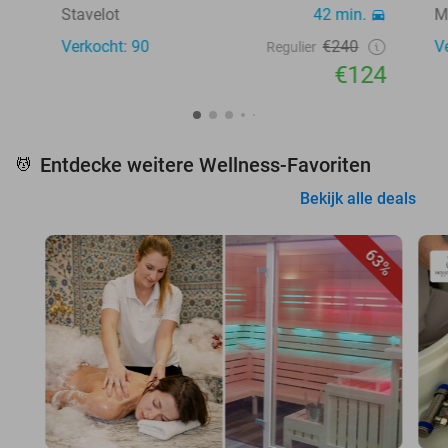
Stavelot
42 min.
M
Verkocht: 90
€240
V
Regulier
€124
Entdecke weitere Wellness-Favoriten
💆
Bekijk alle deals
63%