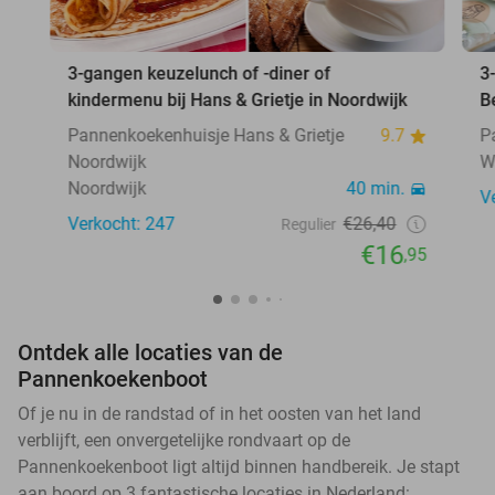
3-gangen keuzelunch of -diner of
3
kindermenu bij Hans & Grietje in Noordwijk
B
Pannenkoekenhuisje Hans & Grietje
9.7
P
Noordwijk
W
Noordwijk
40 min.
V
Verkocht: 247
€26,40
Regulier
€16
,95
Ontdek alle locaties van de
Pannenkoekenboot
Of je nu in de randstad of in het oosten van het land
verblijft, een onvergetelijke rondvaart op de
Pannenkoekenboot ligt altijd binnen handbereik. Je stapt
aan boord op 3 fantastische locaties in Nederland: