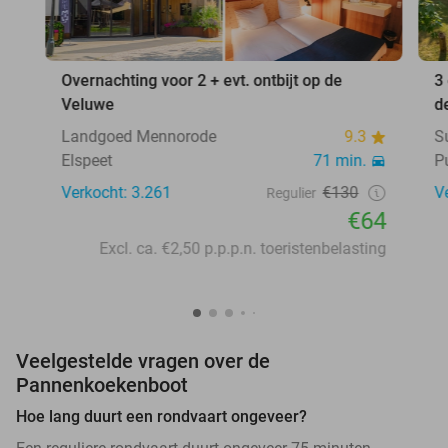
Overnachting voor 2 + evt. ontbijt op de
3
Veluwe
d
Landgoed Mennorode
9.3
S
Elspeet
71 min.
P
Verkocht: 3.261
€130
V
Regulier
€64
Excl. ca. €2,50 p.p.p.n. toeristenbelasting
Veelgestelde vragen over de
Pannenkoekenboot
Hoe lang duurt een rondvaart ongeveer?