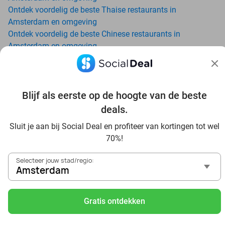
Ontdek voordelig de beste Thaise restaurants in
Amsterdam en omgeving
Ontdek voordelig de beste Chinese restaurants in
Amsterdam en omgeving
Geniet van matcha met tot wel 70% korting in de buurt van
Amsterdam - Social Deal
Buitenactiviteiten met Korting: Social Deal Uitjes in
Amsterdam
Blijf als eerste op de hoogte van de beste
Ga voordelig de padelbaan op met Social Deal in de buurt
deals.
van Amsterdam
Sluit je aan bij Social Deal en profiteer van kortingen tot wel
Geniet van je vakantie in Amsterdam in Nederland met
70%!
Social Deal
Ontdek voordelig Pilates in Amsterdam - Social Deal
Selecteer jouw stad/regio:
Ervaar de kwaliteit van het Van der Valk hotel in
Amsterdam
Amsterdam en omgeving
Voordelig genieten bij Sunparks met korting vanuit
Gratis ontdekken
Amsterdam
Ervaar de warme sfeer van het Douwe Egberts Café