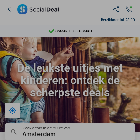
Bereikbaar tot 23:00
Ontdek 15.000+ deals
7 dagen per week beschikbaar
10+ miljoen leden
De leukste uitjes met
9,4
kinderen: ontdek de
Ontdek 15.000+ deals
scherpste deals
Bij mij in de buurt
Zoek deals in de buurt van
Amsterdam