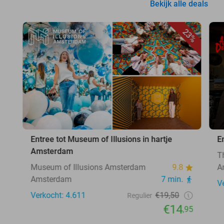
Bekijk alle deals
23%
Entree tot Museum of Illusions in hartje
E
Amsterdam
T
Museum of Illusions Amsterdam
9.8
A
Amsterdam
7 min.
V
Verkocht: 4.611
€19,50
Regulier
€14
,95