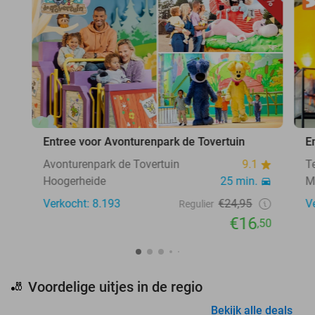
Entree voor Avonturenpark de Tovertuin
E
Avonturenpark de Tovertuin
9.1
T
Hoogerheide
25 min.
M
Verkocht: 8.193
€24,95
V
Regulier
€16
,50
Voordelige uitjes in de regio
🎳
Bekijk alle deals