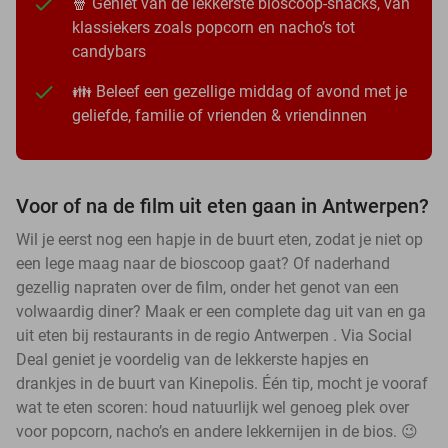
🍿 Geniet van de lekkerste bioscoop-snacks, van
klassiekers zoals popcorn en nacho’s tot
candybars
👪 Beleef een gezellige middag of avond met je
geliefde, familie of vrienden & vriendinnen
Voor of na de film uit eten gaan in Antwerpen?
Wil je eerst nog een hapje in de buurt eten, zodat je niet op
een lege maag naar de bioscoop gaat? Of naderhand
gezellig napraten over de film, onder het genot van een
volwaardig diner? Maak er een complete dag uit van en ga
uit eten bij restaurants in de regio Antwerpen . Via Social
Deal geniet je voordelig van de lekkerste hapjes en
drankjes in de buurt van Kinepolis. Één tip, mocht je vooraf
wat te eten scoren: houd natuurlijk wel genoeg plek over
voor popcorn, nacho’s en andere lekkernijen in de bios. 😉