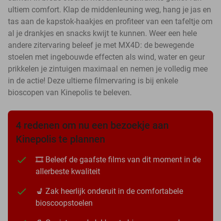
ultiem comfort. Klap de middenleuning weg, hang je jas en
tas aan de kapstok-haakjes en profiteer van een tafeltje om
al je drankjes en snacks kwijt te kunnen. Weer een hele
andere zitervaring beleef je met MX4D: de bewegende
stoelen met ingebouwde effecten als wind, water en geur
prikkelen je zintuigen maximaal en nemen je volledig mee
in de actie! Deze ultieme filmervaring is bij enkele
bioscopen van Kinepolis te beleven.
4 redenen om nu een bezoekje aan
Kinepolis te plannen
🎞️ Beleef de gaafste films van dit moment in de
allerbeste kwaliteit
💺 Zak heerlijk onderuit in de comfortabele
bioscoopstoelen