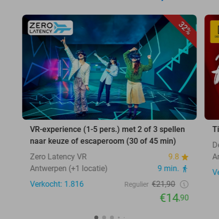
32%
VR-experience (1-5 pers.) met 2 of 3 spellen
T
naar keuze of escaperoom (30 of 45 min)
D
Zero Latency VR
9.8
A
Antwerpen (+1 locatie)
9 min.
V
Verkocht: 1.816
€21,90
Regulier
€14
,90