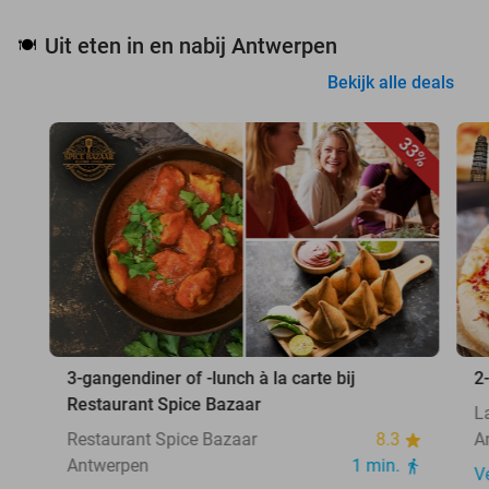
Uit eten in en nabij Antwerpen
🍽️
Bekijk alle deals
33%
3-gangendiner of -lunch à la carte bij
2
Restaurant Spice Bazaar
L
Restaurant Spice Bazaar
8.3
A
Antwerpen
1 min.
V