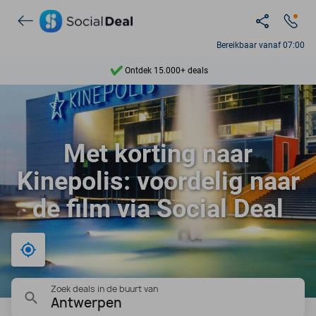
Bereikbaar vanaf 07:00
Ontdek 15.000+ deals
7 dagen per week beschikbaar
10+ miljoen leden
Met korting naar
9,4
Kinepolis: voordelig naar
Ontdek 15.000+ deals
de film via Social Deal
Bij mij in de buurt
Zoek deals in de buurt van
Antwerpen