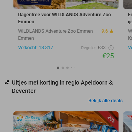
Dagentree voor WILDLANDS Adventure Zoo
E
Emmen
ij
WILDLANDS Adventure Zoo Emmen
9.6
W
Emmen
K
Verkocht: 18.317
€33
V
Regulier
€25
Uitjes met korting in regio Apeldoorn &
🎳
Deventer
Bekijk alle deals
20%