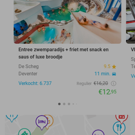
Entree zwemparadijs + friet met snack en
V
saus of luxe broodje
S
De Scheg
9.5
T
Deventer
11 min.
V
Verkocht: 6.737
€16,20
Regulier
€12
,95