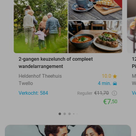
2-gangen keuzelunch of compleet
1
wandelarrangement
P
Heldenhof Theehuis
10.0
M
Twello
4 min.
W
Verkocht: 584
€11,70
V
Regulier
€7
,50