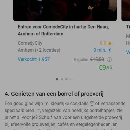
Entree voor ComedyCity in hartje Den Haag,
T
Arnhem of Rotterdam
M
ComedyCity
8.9
H
Arnhem (+2 locaties)
0 min.
V
Verkocht: 1.957
€15,50
Regulier
€9
,95
4. Genieten van een borrel of proeverij
Een goed glas wijn 🍷, kleurrijke cocktails 🍸 of verrassende
speciaalbieren 🍺, vergezeld van heerlijke borrelhapjes; zie
je het al voor je? Schuif aan voor een uitgebreide proeverij
bij sfeervolle brouwerijen, cafés en eetgelegenheden, en