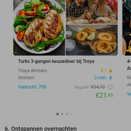
36%
Turks 3-gangen keuzediner bij Troya
4
A
Troya Arnhem
8.1
Arnhem
3 min.
R
A
Verkocht: 798
€34,10
Regulier
€21
V
,95
6. Ontspannen overnachten