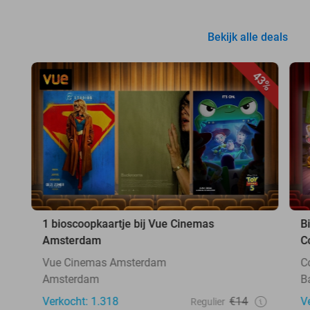
Bekijk alle deals
43%
1 bioscoopkaartje bij Vue Cinemas
B
Amsterdam
C
Vue Cinemas Amsterdam
C
Amsterdam
B
Verkocht: 1.318
€14
V
Regulier