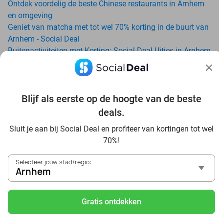
Ontdek voordelig de beste Chinese restaurants in Arnhem
en omgeving
Geniet van matcha met tot wel 70% korting in de buurt van
Arnhem - Social Deal
Buitenactiviteiten met Korting: Social Deal Uitjes in Arnhem
Ga voordelig de padelbaan op met Social Deal in de buurt
van Arnhem
Geniet van je vakantie in Arnhem in Nederland met Social
Blijf als eerste op de hoogte van de beste
Deal
Ontdek voordelig Pilates in Arnhem - Social Deal
deals.
Ervaar de kwaliteit van het Van der Valk hotel in Arnhem en
Sluit je aan bij Social Deal en profiteer van kortingen tot wel
omgeving
70%!
Voordelig genieten bij Sunparks met korting vanuit Arnhem
Ervaar de warme sfeer van het Douwe Egberts Café
Selecteer jouw stad/regio:
Met hoge korting naar de zonnebank in Arnhem
Arnhem
Skiën met korting in Arnhem? Ontdek de leukste skihallen
en indoor skibanen
Gratis ontdekken
Schaatsen in Arnhem en omgeving
Holiday on Ice tickets met korting in Arnhem