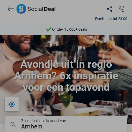
Bereikbaar tot 23:00
Ontdek 15.000+ deals
7 dagen per week beschikbaar
10+ miljoen leden
Avondje uit in regio
9,4
Arnhem? 6x inspiratie
Ontdek 15.000+ deals
voor een topavond
Bij mij in de buurt
Zoek deals in de buurt van
Arnhem