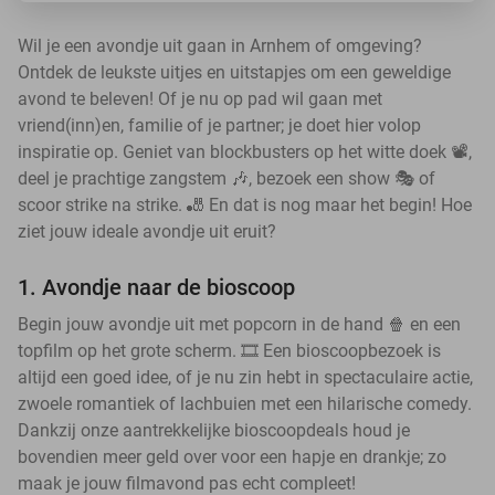
Wil je een avondje uit gaan in Arnhem of omgeving?
Ontdek de leukste uitjes en uitstapjes om een geweldige
avond te beleven! Of je nu op pad wil gaan met
vriend(inn)en, familie of je partner; je doet hier volop
inspiratie op. Geniet van blockbusters op het witte doek 📽️,
deel je prachtige zangstem 🎶, bezoek een show 🎭 of
scoor strike na strike. 🎳 En dat is nog maar het begin! Hoe
ziet jouw ideale avondje uit eruit?
1. Avondje naar de bioscoop
Begin jouw avondje uit met popcorn in de hand 🍿 en een
topfilm op het grote scherm. 🎞️ Een bioscoopbezoek is
altijd een goed idee, of je nu zin hebt in spectaculaire actie,
zwoele romantiek of lachbuien met een hilarische comedy.
Dankzij onze aantrekkelijke bioscoopdeals houd je
bovendien meer geld over voor een hapje en drankje; zo
maak je jouw filmavond pas echt compleet!