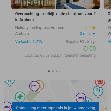
Overnachting + ontbijt + late check-out voor 2
O
in Arnhem
g
Holiday Inn Express Arnhem
9.4
F
Arnhem
3 min.
W
Verkocht: 1.219
€156
V
Regulier
€100
Excl. ca. €3,59 p.p.p.n. toeristenbelasting
Ontdek nog meer topdeals in jouw omgeving