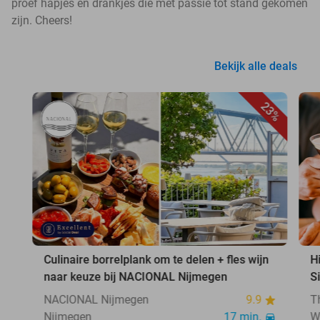
proef hapjes en drankjes die met passie tot stand gekomen
zijn. Cheers!
Bekijk alle deals
23%
Culinaire borrelplank om te delen + fles wijn
H
naar keuze bij NACIONAL Nijmegen
S
NACIONAL Nijmegen
9.9
T
Nijmegen
17 min.
W