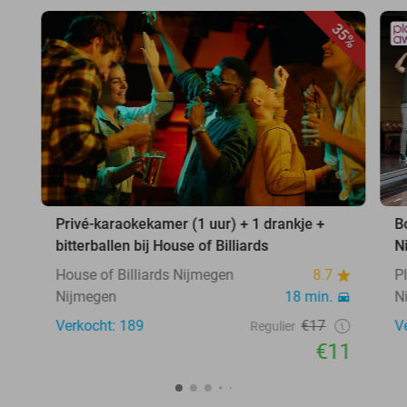
35%
Privé-karaokekamer (1 uur) + 1 drankje +
B
bitterballen bij House of Billiards
N
House of Billiards Nijmegen
8.7
P
Nijmegen
18 min.
N
Verkocht: 189
€17
V
Regulier
€11