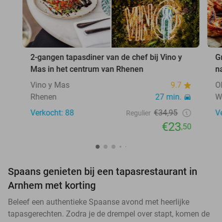
2-gangen tapasdiner van de chef bij Vino y
G
Mas in het centrum van Rhenen
n
Vino y Mas
9.7
O
Rhenen
27 min.
W
Verkocht: 88
€34,95
V
Regulier
€23
,50
Spaans genieten bij een tapasrestaurant in
Arnhem met korting
Beleef een authentieke Spaanse avond met heerlijke
tapasgerechten. Zodra je de drempel over stapt, komen de