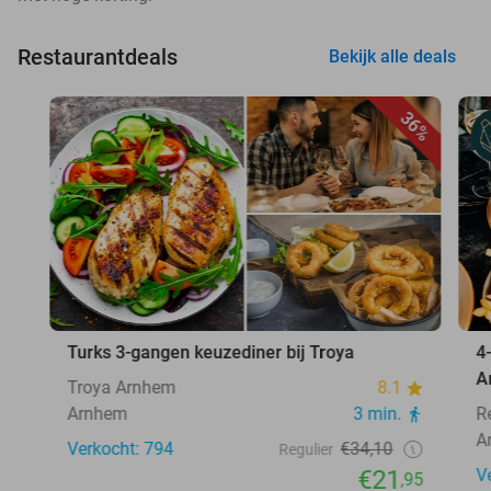
Restaurantdeals
Bekijk alle deals
36%
Turks 3-gangen keuzediner bij Troya
4
A
Troya Arnhem
8.1
Arnhem
3 min.
R
A
Verkocht: 794
€34,10
Regulier
€21
V
,95