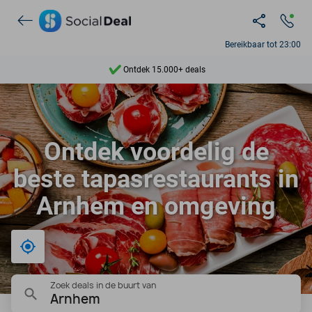
Bereikbaar tot 23:00
Ontdek 15.000+ deals
7 dagen per week beschikbaar
10+ miljoen leden
Ontdek voordelig de
9,4
beste tapasrestaurants in
Ontdek 15.000+ deals
Arnhem en omgeving
Bij mij in de buurt
Zoek deals in de buurt van
Arnhem