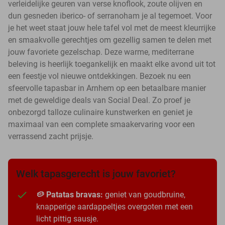
verleidelijke geuren van verse knoflook, zoute olijven en
dun gesneden iberico- of serranoham je al tegemoet. Voor
je het weet staat jouw hele tafel vol met de meest kleurrijke
en smaakvolle gerechtjes om gezellig samen te delen met
jouw favoriete gezelschap. Deze warme, mediterrane
beleving is heerlijk toegankelijk en maakt elke avond uit tot
een feestje vol nieuwe ontdekkingen. Bezoek nu een
sfeervolle tapasbar in Arnhem op een betaalbare manier
met de geweldige deals van Social Deal. Zo proef je
onbezorgd talloze culinaire kunstwerken en geniet je
maximaal van een complete smaakervaring voor een
verrassend zacht prijsje.
Welk tapasgerecht is jouw favoriet?
🥔 Patatas bravas:
geniet van goudbruine,
knapperige aardappeltjes overgoten met een
licht pittig sausje.