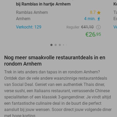
bij Ramblas in hartje Arnhem
K
Ramblas Arnhem
8.7
T
Arnhem
4 min.
E
Verkocht: 129
€41,10
V
Regulier
€26
,95
Nog meer smaakvolle restaurantdeals in en
rondom Arnhem
Trek in iets anders dan tapas in en rondom Arnhem?
Ontdek dan de vele andere waanzinnige restaurantdeals
van Social Deal. Geniet van een authentiek Thais diner,
verse sushi, een Italiaans restaurant, verrassende Chinese
specialiteiten of een klassiek 3-gangendiner. Je vindt altijd
een fantastische culinaire deal in de buurt die perfect
aansluit bij jouw wensen. Scoor direct jouw volgende diner
met hoge korting.