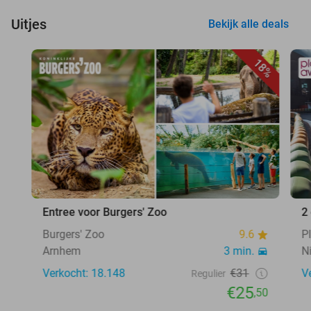
Uitjes
Bekijk alle deals
18%
Entree voor Burgers' Zoo
2
Burgers' Zoo
9.6
P
Arnhem
3 min.
N
Verkocht: 18.148
€31
V
Regulier
€25
,50