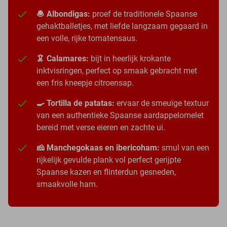
🧆 Albondigas:
proef de traditionele Spaanse
gehaktballetjes, met liefde langzaam gegaard in
een volle, rijke tomatensaus.
🦑 Calamares:
bijt in heerlijk krokante
inktvisringen, perfect op smaak gebracht met
een fris kneepje citroensap.
🍳 Tortilla de patatas:
ervaar de smeuïge textuur
van een authentieke Spaanse aardappelomelet
bereid met verse eieren en zachte ui.
🧀 Manchegokaas en ibericoham:
smul van een
rijkelijk gevulde plank vol perfect gerijpte
Spaanse kazen en flinterdun gesneden,
smaakvolle ham.