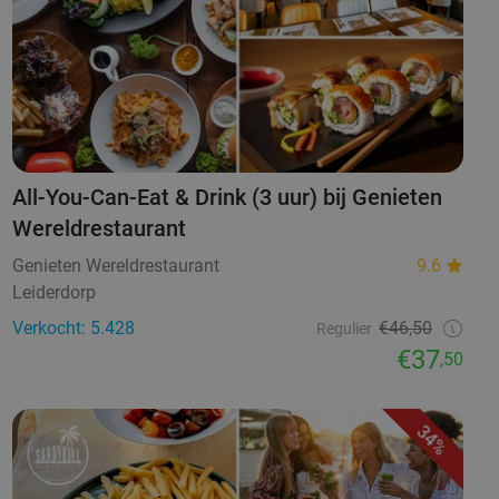
All-You-Can-Eat & Drink (3 uur) bij Genieten
Wereldrestaurant
Genieten Wereldrestaurant
9.6
Leiderdorp
Verkocht: 5.428
€46,50
Regulier
€37
,50
34%