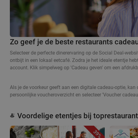
Zo geef je de beste restaurants cadeau
Selecteer de perfecte dinerervaring op de Social Deal-websi
ontbijt in een lokaal eetcafé. Zodra je het ideale etentje 
account. Klik simpelweg op 'Cadeau geven' om een afdrukba
Als je de voorkeur geeft aan een digitale cadeau-optie, k
persoonlijke voucheroverzicht en selecteer 'Voucher cadeau
Voordelige etentjes bij toprestauran
🍝
39%