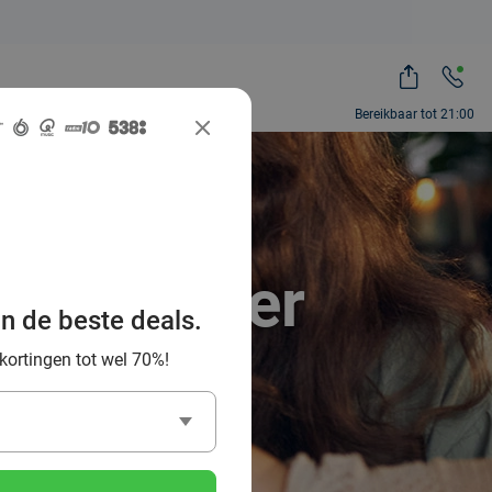
Bereikbaar tot 21:00
even? Meer
an de beste deals.
ial Deal!
 kortingen tot wel 70%!