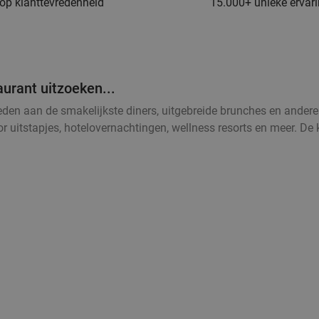
 op klanttevredenheid
15.000+ unieke ervar
aurant uitzoeken...
steden aan de smakelijkste diners, uitgebreide brunches en andere
uitstapjes, hotelovernachtingen, wellness resorts en meer. De 