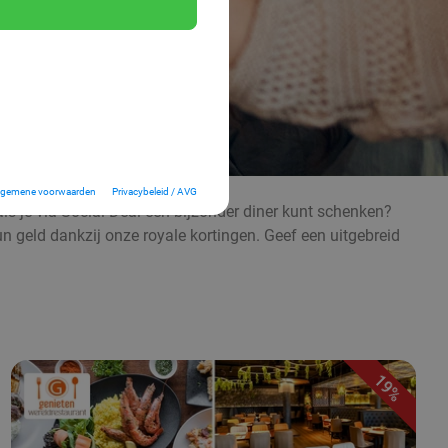
lgemene voorwaarden
Privacybeleid / AVG
ls je via Social Deal een bijzonder diner kunt schenken?
n geld dankzij onze royale kortingen. Geef een uitgebreid
19%