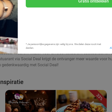
Gratis ontdekken
Bij mij in de buurt
* Je persoonlijke gegevens zijn veilig bij ons. We delen deze nooit met
derden.
A
nt cadeau! Waarom kiezen voor diverse restaurant cadeaukaarten a
tuarant via Social Deal krijgt de ontvanger meer waarde voor hu
au gedenkwaardig met Social Deal!
nspiratie
33%