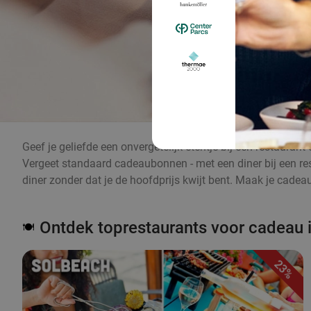
Geef je geliefde een onvergetelijk etentje bij een restaura
Vergeet standaard cadeaubonnen - met een diner bij een res
diner zonder dat je de hoofdprijs kwijt bent. Maak je cade
Ontdek toprestaurants voor cadeau i
🍽️
23%