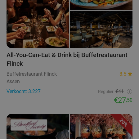
All-You-Can-Eat & Drink bij Buffetrestaurant
Flinck
Buffetrestaurant Flinck
8.5
Assen
Verkocht: 3.227
€41
Regulier
€27
,50
20%