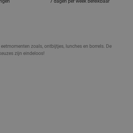
ingen
7 dagen per week bereikbaar
 eetmomenten zoals, ontbijtjes, lunches en borrels. De
keuzes zijn eindeloos!