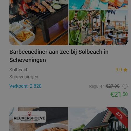
Barbecuediner aan zee bij Solbeach in
Scheveningen
Solbeach
9.0
Scheveningen
Verkocht: 2.820
€27,90
Regulier
€21
,50
47%