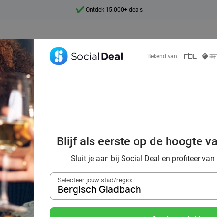
7 dagen per week beschikbaar
10+ miljoen leden
9,4
Bekend van:
Ontdek 15.000+ deals
t cadeaukaart g
Blijf als eerste op de hoogte v
r je geld via Soc
Sluit je aan bij Social Deal en profiteer van
Selecteer jouw stad/regio:
Bergisch Gladbach
Zoek deals in de buurt van
Bergisch Gladbach