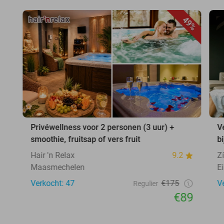
49%
Privéwellness voor 2 personen (3 uur) +
V
smoothie, fruitsap of vers fruit
b
Hair 'n Relax
9.2
Z
Maasmechelen
E
Verkocht: 47
€175
V
Regulier
€89