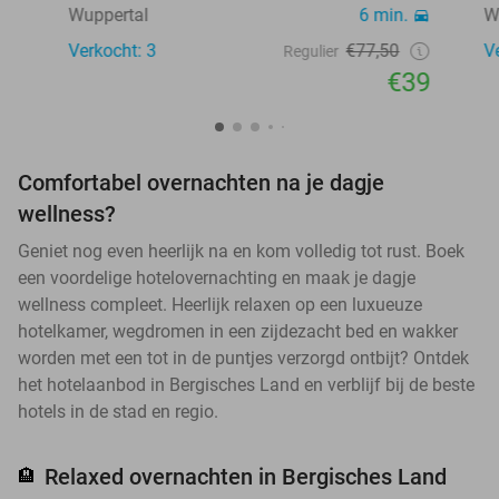
Wuppertal
6 min.
W
Verkocht: 3
€77,50
V
Regulier
€39
Comfortabel overnachten na je dagje
wellness?
Geniet nog even heerlijk na en kom volledig tot rust. Boek
een voordelige hotelovernachting en maak je dagje
wellness compleet. Heerlijk relaxen op een luxueuze
hotelkamer, wegdromen in een zijdezacht bed en wakker
worden met een tot in de puntjes verzorgd ontbijt? Ontdek
het hotelaanbod in Bergisches Land en verblijf bij de beste
hotels in de stad en regio.
Relaxed overnachten in Bergisches Land
🏨