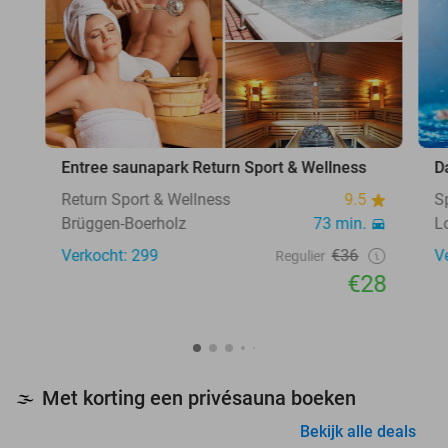
Entree saunapark Return Sport & Wellness
D
Return Sport & Wellness
9.5
S
Brüggen-Boerholz
73 min.
L
Verkocht: 299
€36
V
Regulier
€28
Met korting een privésauna boeken
🌫️
Bekijk alle deals