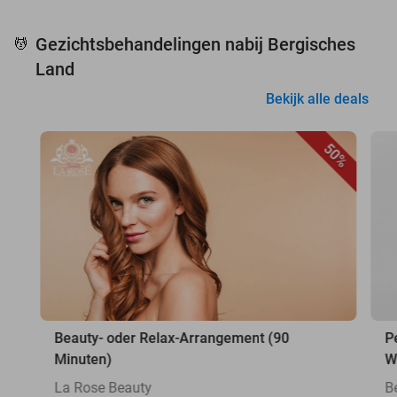
Gezichtsbehandelingen nabij Bergisches
💆
Land
Bekijk alle deals
50%
Beauty- oder Relax-Arrangement (90
P
Minuten)
W
La Rose Beauty
B