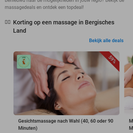
Benieuwd naar de mogelijkheden in jouw regio? Bekijk de
massagedeals en ontdek een topdeal!
Korting op een massage in Bergisches
💆‍♂️
Land
Bekijk alle deals
59%
Gesichtsmassage nach Wahl (40, 60 oder 90
M
Minuten)
M