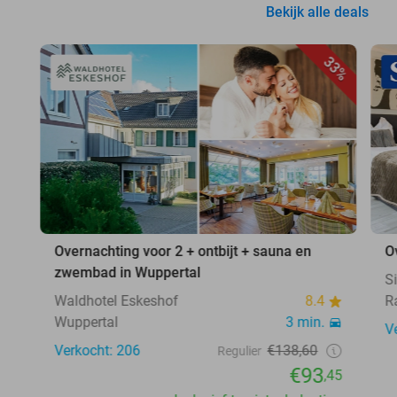
Bekijk alle deals
33%
Overnachting voor 2 + ontbijt + sauna en
O
zwembad in Wuppertal
S
Waldhotel Eskeshof
8.4
R
Wuppertal
3 min.
V
Verkocht: 206
€138,60
Regulier
€93
,45