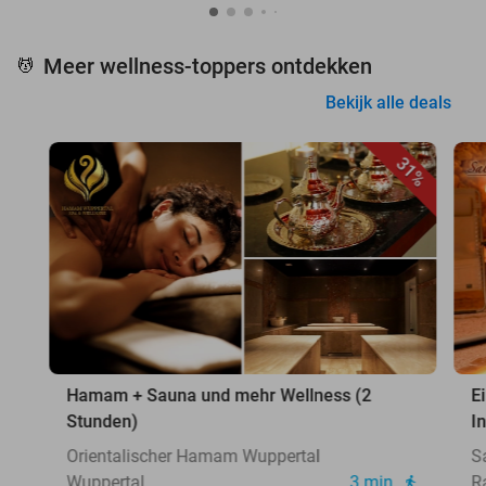
Meer wellness-toppers ontdekken
💆
Bekijk alle deals
31%
Hamam + Sauna und mehr Wellness (2
E
Stunden)
I
Orientalischer Hamam Wuppertal
S
Wuppertal
3 min.
R