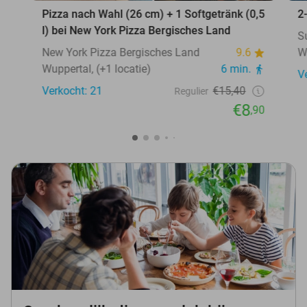
Pizza nach Wahl (26 cm) + 1 Softgetränk (0,5
2
l) bei New York Pizza Bergisches Land
S
New York Pizza Bergisches Land
9.6
W
Wuppertal, (+1 locatie)
6 min.
V
Verkocht: 21
€15,40
Regulier
€8
,90