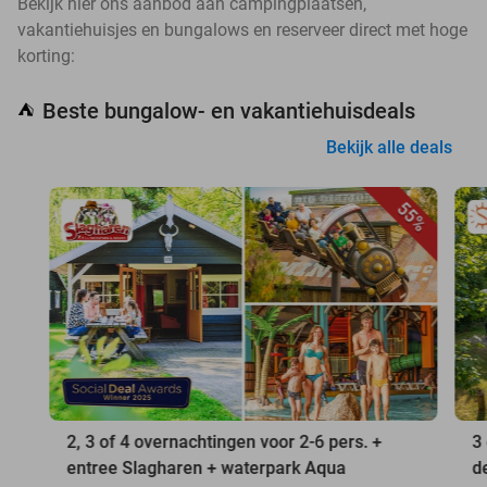
Bekijk hier ons aanbod aan campingplaatsen,
vakantiehuisjes en bungalows en reserveer direct met hoge
korting:
Beste bungalow- en vakantiehuisdeals
⛺
Bekijk alle deals
55%
2, 3 of 4 overnachtingen voor 2-6 pers. +
3
entree Slagharen + waterpark Aqua
d