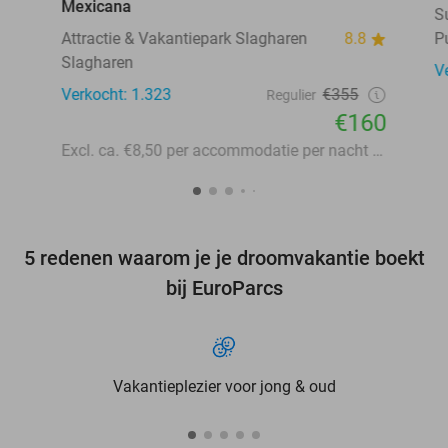
Mexicana
S
Attractie & Vakantiepark Slagharen
8.8
P
Slagharen
V
Verkocht: 1.323
€355
Regulier
€160
Excl. ca. €8,50 per accommodatie per nacht aan lokale heffingen
5 redenen waarom je je droomvakantie boekt
bij EuroParcs
Vakantieplezier voor jong & oud