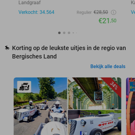
Landgraaf
K
Verkocht: 34.564
€28,50
V
Regulier
€21
,50
Korting op de leukste uitjes in de regio van
🎠
Bergisches Land
Bekijk alle deals
34%