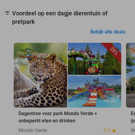
Voordeel op een dagje dierentuin of
🦒
pretpark
Bekijk alle deals
25%
Dagentree voor park Mondo Verde +
E
onbeperkt eten en drinken
ij
Mondo Verde
8.3
W