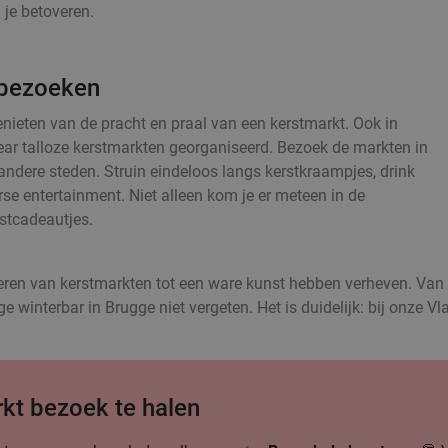
 je betoveren.
 bezoeken
enieten van de pracht en praal van een kerstmarkt. Ook in
ear talloze kerstmarkten georganiseerd. Bezoek de markten in
ndere steden. Struin eindeloos langs kerstkraampjes, drink
e entertainment. Niet alleen kom je er meteen in de
rstcadeautjes.
seren van kerstmarkten tot een ware kunst hebben verheven. Van 
 winterbar in Brugge niet vergeten. Het is duidelijk: bij onze V
rkt bezoek te halen