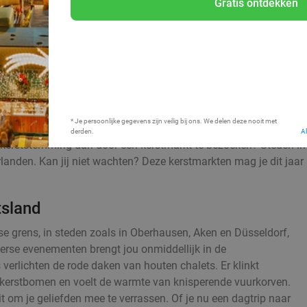
Gratis ontdekken
Bij mij in de buurt
* Je persoonlijke gegevens zijn veilig bij ons. We delen deze nooit met
derden.
A
de kerststemming dan door een kerstmarkt te bezoeken? Steden in
anden. Kan jij niet wachten? Deze kerstmarkten mag je dit jaar 
tsland
e grens, in steden zoals in Oberhausen, Aken en Düsseldorf,
rse evenementen brengt jou onmiddellijk in de
 verlichten de rode daken van houten chalets. Er klinkt
de kerstbomen en voelt de warmte van knisperende vuurkorven.
t om je geliefden mee te verrassen. Of je nu een dagtrip naar