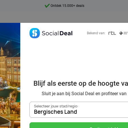
7 dagen per week beschikbaar
10+ miljoen leden
9,4
Bekend van:
Ontdek 15.000+ deals
 kerstmarkt met 
Blijf als eerste op de hoogte v
korting
Sluit je aan bij Social Deal en profiteer van
Selecteer jouw stad/regio:
Bergisches Land
Zoek deals in de buurt van
Bergisches Land