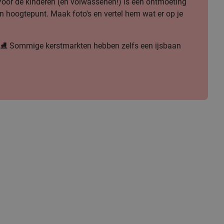
oor de kinderen (en volwassenen!) is een ontmoeting
n hoogtepunt. Maak foto's en vertel hem wat er op je
n
⛸️ Sommige kerstmarkten hebben zelfs een ijsbaan
n