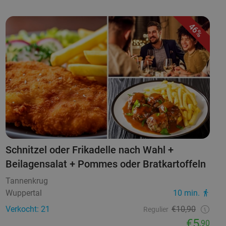
46%
Schnitzel oder Frikadelle nach Wahl +
Beilagensalat + Pommes oder Bratkartoffeln
Tannenkrug
Wuppertal
10 min.
Verkocht: 21
€10,90
Regulier
€5
,90