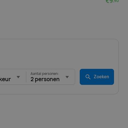
€9
,90
Aantal personen:
Zoeken
keur
2 personen