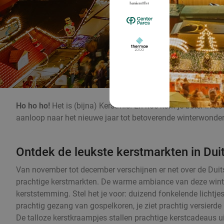
Ho ho ho!
Het is (bijna) Kerstmis! En hoe kom je beter in 
aanloop naar het nieuwe jaar tot betoverende winterwonderl
Ontdek de leukste kerstmarkten in Dui
Van november tot december verschijnen er net over de Duits
prachtige kerstmarkten. De warme ambiance van deze winte
kerststemming. Stel het je voor: duizend fonkelende lichtjes
prachtig gezang van gospelkoren, je ziet prachtig versier
De talloze kerstkraampjes stallen prachtige kerstcadeaus ui