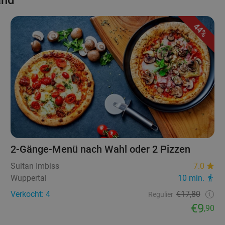
and
44%
2-Gänge-Menü nach Wahl oder 2 Pizzen
Sultan Imbiss
7.0
Wuppertal
10 min.
Verkocht: 4
€17,80
Regulier
€9
,90