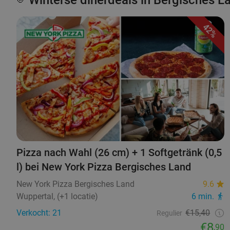
Winterse dinerdeals in Bergisches L
42%
Pizza nach Wahl (26 cm) + 1 Softgetränk (0,5
l) bei New York Pizza Bergisches Land
New York Pizza Bergisches Land
9.6
Wuppertal, (+1 locatie)
6 min.
Verkocht: 21
€15,40
Regulier
€8
,90