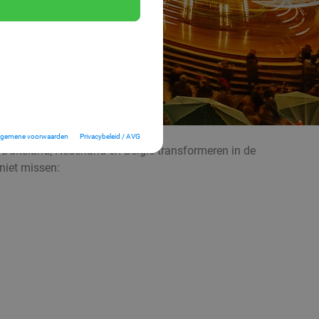
lgemene voorwaarden
Privacybeleid / AVG
 Duitsland, Nederland en België transformeren in de
niet missen: