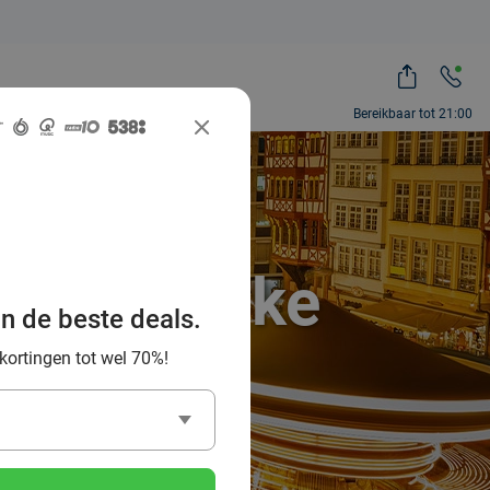
Bereikbaar tot 21:00
feestelijke
an de beste deals.
 kortingen tot wel 70%!