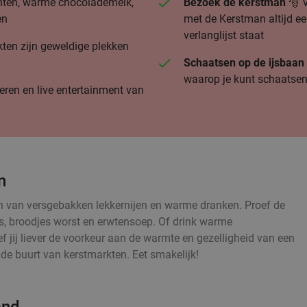
chten, warme chocolademelk,
Bezoek de kerstman
🎅 V
en
met de Kerstman altijd ee
verlanglijst staat
ten zijn geweldige plekken
Schaatsen op de ijsbaa
waarop je kunt schaatse
eren en live entertainment van
n
en van versgebakken lekkernijen en warme dranken. Proef de
s, broodjes worst en erwtensoep. Of drink warme
jij liever de voorkeur aan de warmte en gezelligheid van een
 de buurt van kerstmarkten. Eet smakelijk!