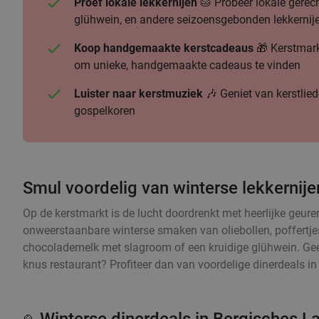
Proef lokale lekkernijen
🥧 Probeer lokale gere
glühwein, en andere seizoensgebonden lekkernij
Koop handgemaakte kerstcadeaus
🎁 Kerstmark
om unieke, handgemaakte cadeaus te vinden
Luister naar kerstmuziek
🎶 Geniet van kerstlied
gospelkoren
Smul voordelig van winterse lekkernije
Op de kerstmarkt is de lucht doordrenkt met heerlijke geur
onweerstaanbare winterse smaken van oliebollen, poffertje
chocolademelk met slagroom of een kruidige glühwein. Geef 
knus restaurant? Profiteer dan van voordelige dinerdeals in
🍲