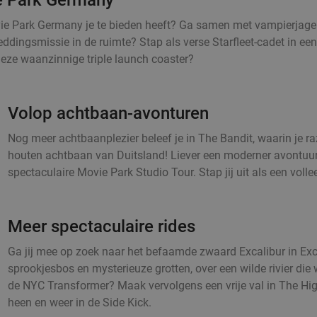
e Park Germany je te bieden heeft? Ga samen met vampierjager 
eddingsmissie in de ruimte? Stap als verse Starfleet-cadet in ee
 deze waanzinnige triple launch coaster?
Volop achtbaan-avonturen
Nog meer achtbaanplezier beleef je in The Bandit, waarin je ra
houten achtbaan van Duitsland! Liever een moderner avontuur?
spectaculaire Movie Park Studio Tour. Stap jij uit als een volle
Meer spectaculaire rides
Ga jij mee op zoek naar het befaamde zwaard Excalibur in Exc
sprookjesbos en mysterieuze grotten, over een wilde rivier die we
de NYC Transformer? Maak vervolgens een vrije val in The High 
heen en weer in de Side Kick.