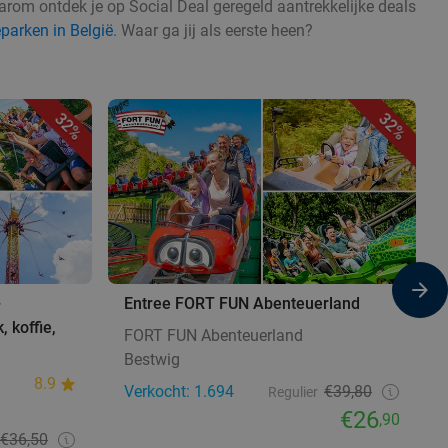
aarom ontdek je op Social Deal geregeld aantrekkelijke deals
eparken in België
. Waar ga jij als eerste heen?
32%
32%
+
Entree FORT FUN Abenteuerland
, koffie,
FORT FUN Abenteuerland
Bestwig
8.9
Verkocht: 1.694
€39,80
Regulier
€26
,90
€36,50