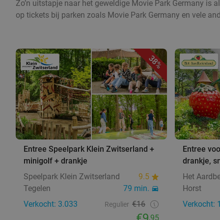
Zo’n uitstapje naar het geweldige Movie Park Germany is alt
op tickets bij parken zoals Movie Park Germany en vele an
38%
Entree Speelpark Klein Zwitserland +
Entree voo
minigolf + drankje
drankje, 
Speelpark Klein Zwitserland
9.5
Het Aardb
Tegelen
79 min.
Horst
Verkocht: 3.033
€16
Verkocht: 
Regulier
€9
,95