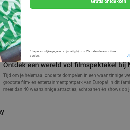
Gratis ontdekken
Bij mij in de buurt
* Je persoonlijke gegevens zijn veilig bij ons. We delen deze nooit met
derden.
A
Ontdek een wereld vol filmspektakel bij
Tijd om je helemaal onder te dompelen in een waanzinnige we
grootste film- en entertainmentpretpark van Europa! In dit f
meer dan 40 waanzinnige attracties, achtbanen én shows op je.
ny