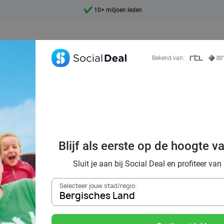
9,4
Ontdek 15.000+ deals
Bekend van:
tickets voor Mov
ilmische avontur
Blijf als eerste op de hoogte v
hele gezin
Sluit je aan bij Social Deal en profiteer van
Selecteer jouw stad/regio:
Bergisches Land
Zoek deals in de buurt van
Bergisches Land