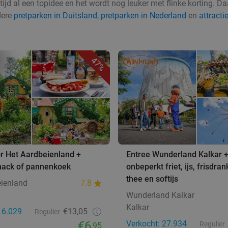
ijd al een topidee en het wordt nog leuker met flinke korting. D
dere
pretparken in Duitsland
,
pretparken in Nederland
en
attracti
47%
r Het Aardbeienland +
Entree Wunderland Kalkar 
snack of pannenkoek
onbeperkt friet, ijs, frisdrank
thee en softijs
eienland
7.8
Wunderland Kalkar
Kalkar
16.029
€13,05
Regulier
€6
Verkocht: 27.934
Regulier
,95