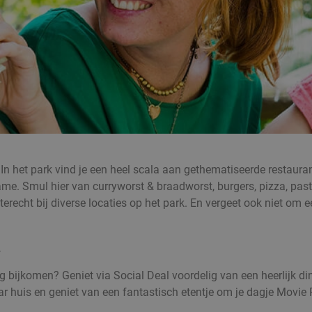
 In het park vind je een heel scala aan gethematiseerde restaur
e. Smul hier van curryworst & braadworst, burgers, pizza, past
erecht bij diverse locaties op het park. En vergeet ook niet om een
y
bijkomen? Geniet via Social Deal voordelig van een heerlijk dine
ar huis en geniet van een fantastisch etentje om je dagje Movie