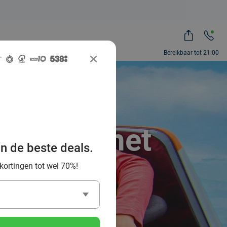
Bereikbaar tot 21:00
ie Park
en voor het
an de beste deals.
 kortingen tot wel 70%!