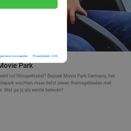
lgemene voorwaarden
Privacybeleid / AVG
 Movie Park
reld vol filmspektakel? Bezoek Movie Park Germany, het
amiliepark wachten maar liefst zeven themagebieden met
 Wat ga jij als eerste beleven?