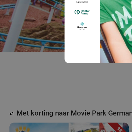
Met korting naar Movie Park Germa
🎢
38%