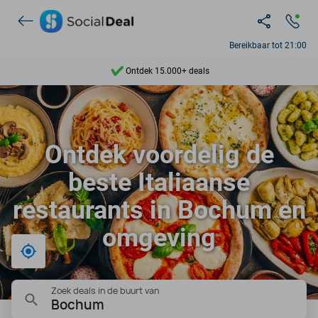
Bereikbaar tot 21:00
Ontdek 15.000+ deals
7 dagen per week beschikbaar
10+ miljoen leden
Ontdek voordelig de
9,4
beste Italiaanse
Ontdek 15.000+ deals
restaurants in Bochum en
omgeving
Bij mij in de buurt
Zoek deals in de buurt van
Bochum