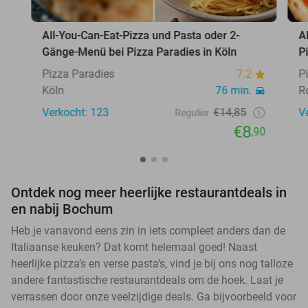
All-You-Can-Eat-Pizza und Pasta oder 2-
A
Gänge-Menü bei Pizza Paradies in Köln
P
Pizza Paradies
7.2
P
Köln
76 min.
R
Verkocht: 123
€14,85
V
Regulier
€8
,90
Ontdek nog meer heerlijke restaurantdeals in
en nabij Bochum
Heb je vanavond eens zin in iets compleet anders dan de
Italiaanse keuken? Dat komt helemaal goed! Naast
heerlijke pizza’s en verse pasta’s, vind je bij ons nog talloze
andere fantastische restaurantdeals om de hoek. Laat je
verrassen door onze veelzijdige deals. Ga bijvoorbeeld voor