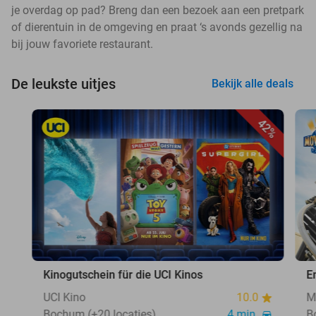
je overdag op pad? Breng dan een bezoek aan een pretpark
of dierentuin in de omgeving en praat ‘s avonds gezellig na
bij jouw favoriete restaurant.
De leukste uitjes
Bekijk alle deals
42%
Kinogutschein für die UCI Kinos
E
UCI Kino
10.0
M
Bochum (+20 locaties)
4 min.
B