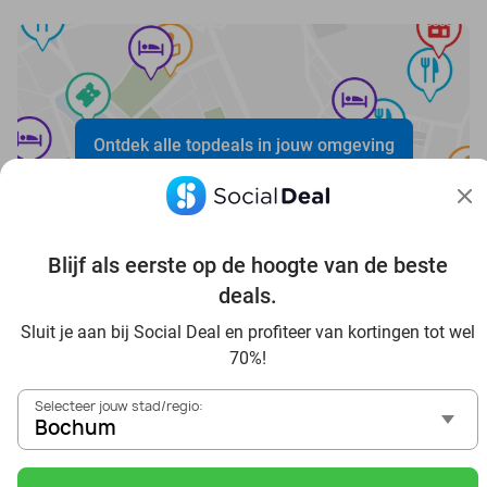
Ontdek alle topdeals in jouw omgeving
Blijf als eerste op de hoogte van de beste
deals.
Voordelig genieten in Bochum: haal deal-inspiratie uit
Sluit je aan bij Social Deal en profiteer van kortingen tot wel
onze blogs
70%!
In die Sauna in Bochum und Umgebung
Selecteer jouw stad/regio:
Tagesausflug zum Movie Park Germany mit Rabatt, von
Bochum
Bochum aus
Frühstück & Mittagessen in Bochum