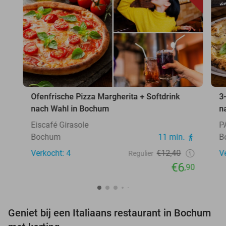
Ofenfrische Pizza Margherita + Softdrink
3
nach Wahl in Bochum
n
Eiscafé Girasole
P
Bochum
11 min.
B
Verkocht: 4
€12,40
V
Regulier
€6
,90
Geniet bij een Italiaans restaurant in Bochum