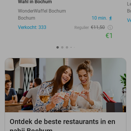
Wahl in Bochum
L
WonderWaffel Bochum
B
Bochum
10 min.
V
Verkocht: 333
€11,50
Regulier
€1
Ontdek de beste restaurants in en