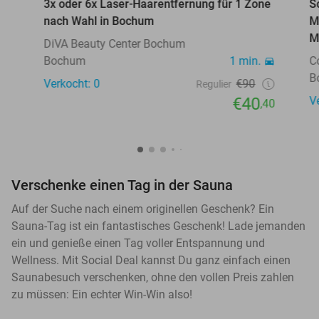
3x oder 6x Laser-Haarentfernung für 1 Zone
S
nach Wahl in Bochum
M
M
DiVA Beauty Center Bochum
Bochum
1 min.
C
B
Verkocht: 0
€90
Regulier
€40
V
,40
Verschenke einen Tag in der Sauna
Auf der Suche nach einem originellen Geschenk? Ein
Sauna-Tag ist ein fantastisches Geschenk! Lade jemanden
ein und genieße einen Tag voller Entspannung und
Wellness. Mit Social Deal kannst Du ganz einfach einen
Saunabesuch verschenken, ohne den vollen Preis zahlen
zu müssen: Ein echter Win-Win also!