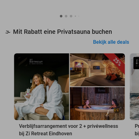
Mit Rabatt eine Privatsauna buchen
🌫️
Bekijk alle deals
25%
Verblijfsarrangement voor 2 + privéwellness
P
bij Zí Retreat Eindhoven
b