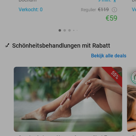
Verkocht: 0
€119
V
Regulier
€59
Schönheitsbehandlungen mit Rabatt
💅
Bekijk alle deals
55%