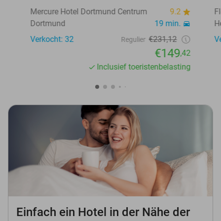
Mercure Hotel Dortmund Centrum
9.2
F
Dortmund
19 min.
H
Verkocht: 32
€231,12
V
Regulier
€149
,42
Inclusief toeristenbelasting
Einfach ein Hotel in der Nähe der