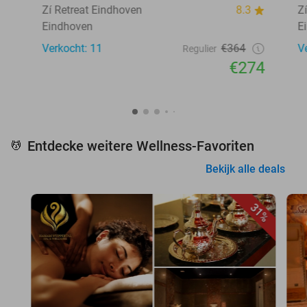
Zí Retreat Eindhoven
8.3
Z
Eindhoven
E
Verkocht: 11
€364
V
Regulier
€274
Entdecke weitere Wellness-Favoriten
💆
Bekijk alle deals
31%