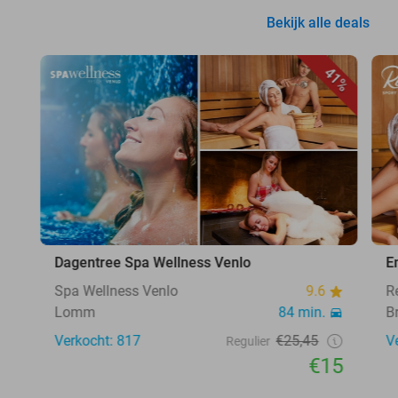
Bekijk alle deals
41%
Dagentree Spa Wellness Venlo
E
Spa Wellness Venlo
9.6
R
Lomm
84 min.
B
Verkocht: 817
€25,45
V
Regulier
€15