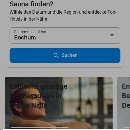
Sauna finden?
Wähle das Datum und die Region und entdecke Top-
Hotels in der Nähe
Bestemming of hotel
Bochum
Suchen
Entdecke günstige
En
Wellnessdeals in
Be
Deiner Nähe
De