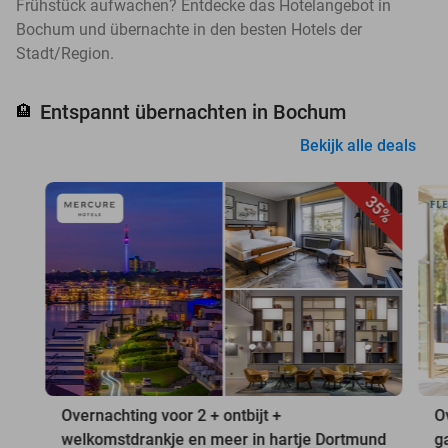
Frühstück aufwachen? Entdecke das Hotelangebot in
Bochum und übernachte in den besten Hotels der
Stadt/Region.
Entspannt übernachten in Bochum
🏨
Bekijk alle deals
35%
Overnachting voor 2 + ontbijt +
O
welkomstdrankje en meer in hartje Dortmund
g