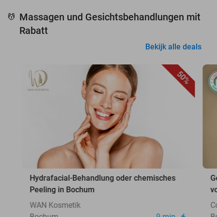
Massagen und Gesichtsbehandlungen mit
💆
Rabatt
Bekijk alle deals
50%
Hydrafacial-Behandlung oder chemisches
G
Peeling in Bochum
v
WAN Kosmetik
C
Bochum
9 min.
B