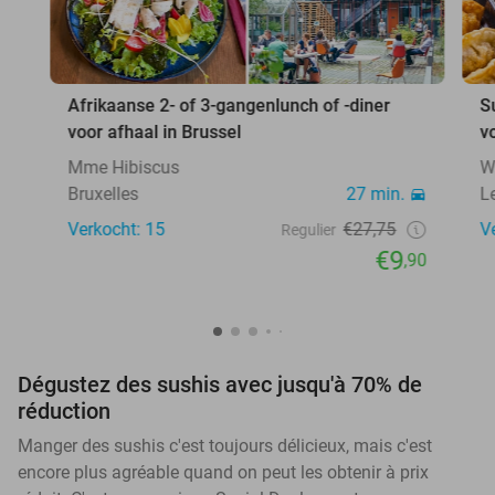
Afrikaanse 2- of 3-gangenlunch of -diner
S
voor afhaal in Brussel
v
Mme Hibiscus
W
Bruxelles
27 min.
L
Verkocht: 15
€27,75
V
Regulier
€9
,90
Dégustez des sushis avec jusqu'à 70% de
réduction
Manger des sushis c'est toujours délicieux, mais c'est
encore plus agréable quand on peut les obtenir à prix