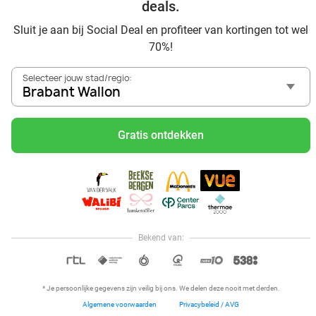
Wallon
deals.
Sluit je aan bij Social Deal en profiteer van kortingen tot wel
70%!
Selecteer jouw stad/regio:
Brabant Wallon
Voordelig genieten in Brabant Wallon: haal deal-inspiratie
uit onze blogs
Gratis ontdekken
Mangez des sushis à Brabant Wallon
Mangez à volonté à Brabant Wallon
Center Parcs Les Ardennes
Walibi Belgium via Social Deal: avontuurlijk dagje uit voor
de hele familie
Bekend van:
Hoi, onze klantenservice is open,
dus als je een vraag hebt helpen
OPEN IN APP
we je graag!
* Je persoonlijke gegevens zijn veilig bij ons. We delen deze nooit met derden.
Algemene voorwaarden
Privacybeleid / AVG