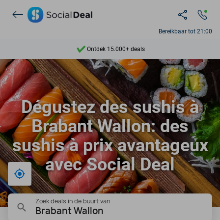
Bereikbaar tot 21:00
Ontdek 15.000+ deals
7 dagen per week beschikbaar
10+ miljoen leden
Dégustez des sushis à
9,4
Brabant Wallon: des
Ontdek 15.000+ deals
sushis à prix avantageux
avec Social Deal
Bij mij in de buurt
Zoek deals in de buurt van
Brabant Wallon