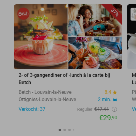
37%
2- of 3-gangendiner of -lunch à la carte bij
M
Betch
L
Betch - Louvain-la-Neuve
8.4
P
Ottignies-Louvain-la-Neuve
2 min.
W
Verkocht: 37
€47,44
V
Regulier
€29
,90