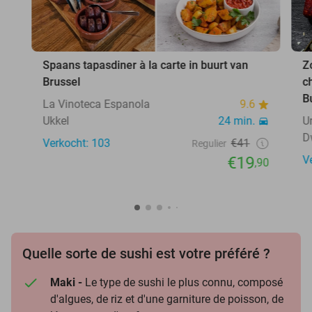
Spaans tapasdiner à la carte in buurt van
Z
Brussel
c
B
La Vinoteca Espanola
9.6
Ukkel
24 min.
U
D
Verkocht: 103
€41
Regulier
€19
V
,90
Quelle sorte de sushi est votre préféré ?
Maki -
Le type de sushi le plus connu, composé
d'algues, de riz et d'une garniture de poisson, de