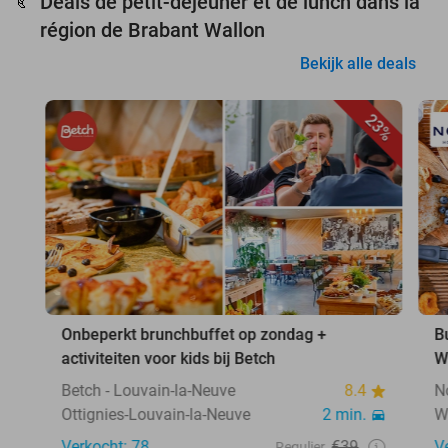
Deals de petit-déjeuner et de lunch dans la
🥐
région de Brabant Wallon
Bekijk alle deals
23%
Onbeperkt brunchbuffet op zondag +
B
activiteiten voor kids bij Betch
W
Betch - Louvain-la-Neuve
8.4
N
Ottignies-Louvain-la-Neuve
2 min.
W
Verkocht: 78
€39
V
Regulier