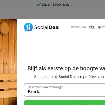
Ontdek 15.000+ deals
7 dagen per week beschikbaar
10+ miljoen leden
Bekend van:
9,4
Ontdek 15.000+ deals
 boeken? Ontdek
Blijf als eerste op de hoogte v
 regio Breda op S
Sluit je aan bij Social Deal en profiteer van
Selecteer jouw stad/regio:
Breda
Zoek deals in de buurt van
Breda