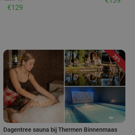
€139
€129
26%
Dagentree sauna bij Thermen Binnenmaas