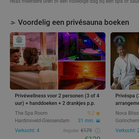
relax meerdere uren of een volledige dag bij een spa of sa
Voordelig een privésauna boeken
🌫️
28%
Privéwellness voor 2 personen (3 of 4
Privéspa (
uur) + handdoeken + 2 drankjes p.p.
arrangeme
The Spa Room
9.2
Nova Blis
Hardinxveld-Giessendam
31 min.
Gorinche
Verkocht: 4
€179
Verkocht: 
Regulier