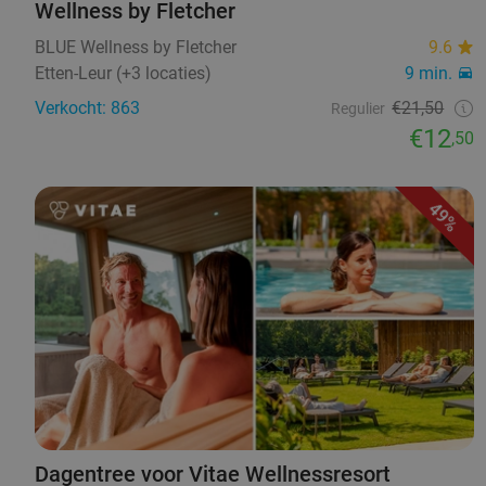
Wellness by Fletcher
BLUE Wellness by Fletcher
9.6
Etten-Leur (+3 locaties)
9 min.
Verkocht: 863
€21,50
Regulier
€12
,50
49%
Dagentree voor Vitae Wellnessresort