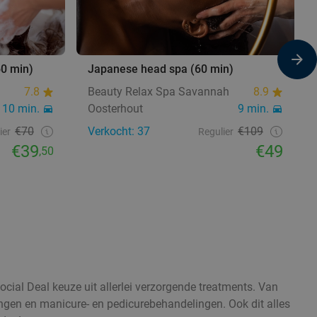
60 min)
Japanese head spa (60 min)
7.8
Beauty Relax Spa Savannah
8.9
10 min.
Oosterhout
9 min.
€70
Verkocht: 37
€109
ier
Regulier
€39
€49
,50
ocial Deal keuze uit allerlei verzorgende treatments. Van
gen en manicure- en pedicurebehandelingen. Ook dit alles