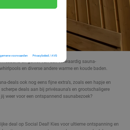
lgemene voorwaarden
Privacybeleid / AVG
privésauna en geniet van een volwaardig sauna-
n, whirlpools en diverse andere warme en koude baden.
una-deals ook nog eens fijne extra’s, zoals een hapje en
g scherpe deals aan bij privésauna’s en grootschaligere
r ga jij weer voor een ontspannend saunabezoek?
lijke deal op Social Deal! Kies voor ultieme ontspanning en