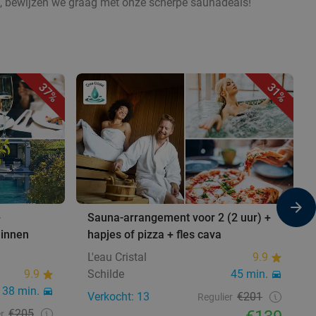
ten, bewijzen we graag met onze scherpe saunadeals!
37%
31%
+
Sauna-arrangement voor 2 (2 uur) +
linnen
hapjes of pizza + fles cava
L'eau Cristal
9.9
9.9
Schilde
45 min.
38 min.
Verkocht: 13
€201
Regulier
€205
r