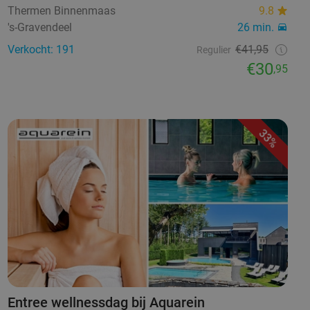
Thermen Binnenmaas
9.8
's-Gravendeel
26 min.
Verkocht: 191
€41,95
Regulier
€30
,95
33%
Entree wellnessdag bij Aquarein