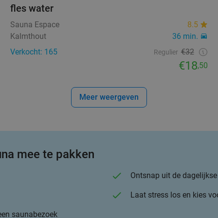
fles water
Sauna Espace
8.5
Kalmthout
36 min.
Verkocht: 165
€32
Regulier
€18
,50
Meer weergeven
auna mee te pakken
Ontsnap uit de dagelijkse
Laat stress los en kies voo
 een saunabezoek