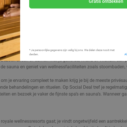
Gratis ontdekken
Bij mij in de buurt
* Je persoonlijke gegevens zijn veilig bij ons. We delen deze nooit met
derden.
A
zoek alleen of samen met je geliefde, vriend of vriendin een 
 in de sauna en geniet van wellnessfaciliteiten zoals stoombade
 om je ervaring compleet te maken krijg je bij de meeste privésa
ende behandelingen en rituelen. Op Social Deal tref je regelmati
iliteiten en bezoek je vaker de fijnste spa’s en sauna’s. Wannee
oyale wellnessresorts gaat; je vindt ongetwijfeld een aantrekke