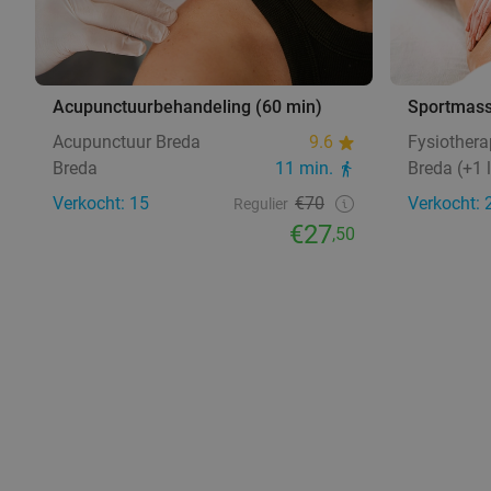
Acupunctuurbehandeling (60 min)
Sportmass
Acupunctuur Breda
9.6
Fysiothera
Breda
11 min.
Breda (+1 
Verkocht: 15
€70
Verkocht: 
Regulier
€27
,50