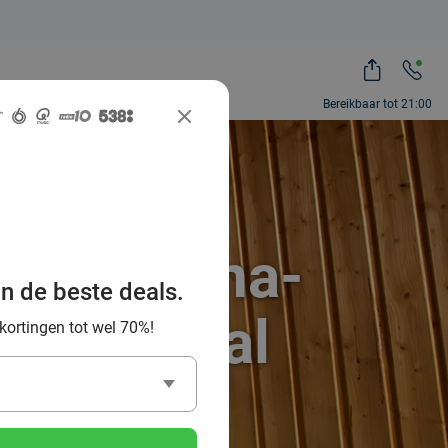
Bereikbaar tot 21:00
 het sauna-
an de beste deals.
ocial Deal
 kortingen tot wel 70%!