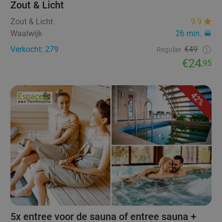
Zout & Licht
Zout & Licht
9.9
Waalwijk
26 min.
Verkocht: 279
€49
Regulier
€24
,95
42%
5x entree voor de sauna of entree sauna +