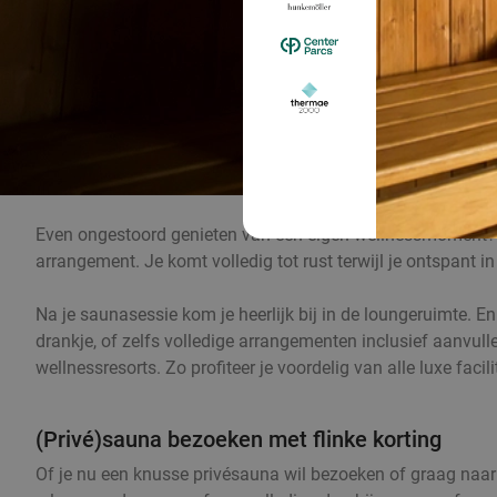
Even ongestoord genieten van een eigen wellnessmoment? Be
arrangement. Je komt volledig tot rust terwijl je ontspant
Na je saunasessie kom je heerlijk bij in de loungeruimte. En
drankje, of zelfs volledige arrangementen inclusief aanvull
wellnessresorts. Zo profiteer je voordelig van alle luxe fac
(Privé)sauna bezoeken met flinke korting
Of je nu een knusse privésauna wil bezoeken of graag naar r