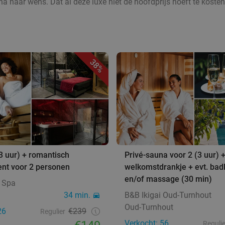
una naar wens. Dat al deze luxe niet de hoofdprijs hoeft te kos
38%
3 uur) + romantisch
Privé-sauna voor 2 (3 uur) 
nt voor 2 personen
welkomstdrankje + evt. bad
en/of massage (30 min)
s Spa
m
34 min.
B&B Ikigai Oud-Turnhout
Oud-Turnhout
26
€239
Regulier
Verkocht: 56
Regulie