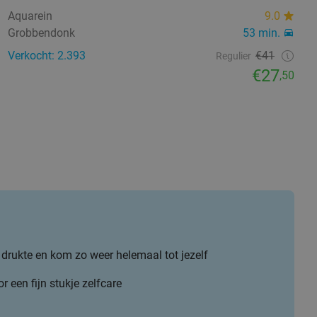
Aquarein
9.0
Grobbendonk
53 min.
Verkocht: 2.393
€41
Regulier
€27
,50
 drukte en kom zo weer helemaal tot jezelf
r een fijn stukje zelfcare