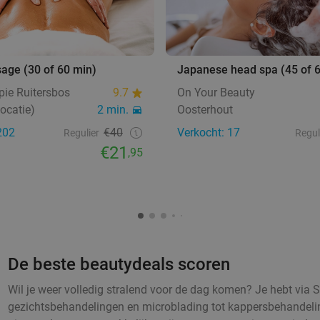
age (30 of 60 min)
Japanese head spa (45 of 
pie Ruitersbos
9.7
On Your Beauty
locatie)
2 min.
Oosterhout
202
€40
Verkocht: 17
Regulier
Regul
€21
,95
De beste beautydeals scoren
Wil je weer volledig stralend voor de dag komen? Je hebt via S
gezichtsbehandelingen en microblading tot kappersbehandelin