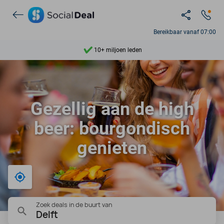
Ontdek 15.000+ deals
7 dagen per week beschikbaar
Bereikbaar vanaf 07:00
10+ miljoen leden
9,4
Ontdek 15.000+ deals
Gezellig aan de high
beer: bourgondisch
genieten
Bij mij in de buurt
Zoek deals in de buurt van
Delft