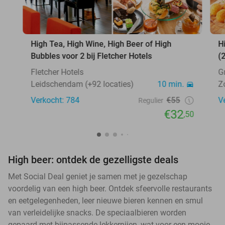
High Tea, High Wine, High Beer of High
H
Bubbles voor 2 bij Fletcher Hotels
(
Fletcher Hotels
G
Leidschendam (+92 locaties)
10 min.
Z
Verkocht: 784
€55
V
Regulier
€32
,50
High beer: ontdek de gezelligste deals
Met Social Deal geniet je samen met je gezelschap
voordelig van een high beer. Ontdek sfeervolle restaurants
en eetgelegenheden, leer nieuwe bieren kennen en smul
van verleidelijke snacks. De speciaalbieren worden
gepaard met bijpassende lekkernijen, wat voor een mooie