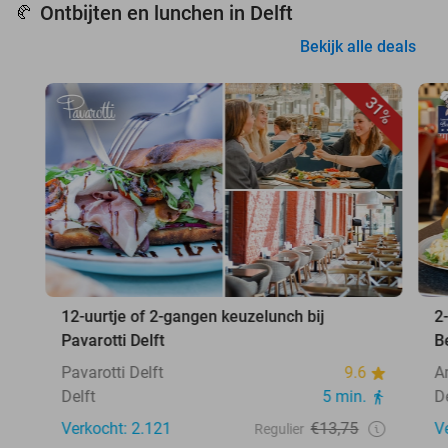
Ontbijten en lunchen in Delft
🥐
Bekijk alle deals
31%
12-uurtje of 2-gangen keuzelunch bij
2
Pavarotti Delft
B
Pavarotti Delft
9.6
A
Delft
5 min.
D
Verkocht: 2.121
€13,75
V
Regulier