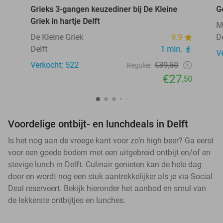
Grieks 3-gangen keuzediner bij De Kleine
G
Griek in hartje Delft
M
De Kleine Griek
9.9
D
Delft
1 min.
V
Verkocht: 522
€39,50
Regulier
€27
,50
Voordelige ontbijt- en lunchdeals in Delft
Is het nog aan de vroege kant voor zo’n high beer? Ga eerst
voor een goede bodem met een uitgebreid ontbijt en/of en
stevige lunch in Delft. Culinair genieten kan de hele dag
door en wordt nog een stuk aantrekkelijker als je via Social
Deal reserveert. Bekijk hieronder het aanbod en smul van
de lekkerste ontbijtjes en lunches.