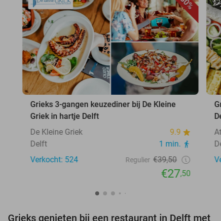
30%
Grieks 3-gangen keuzediner bij De Kleine
Gr
Griek in hartje Delft
D
De Kleine Griek
9.9
At
Delft
1 min.
D
Verkocht: 524
€39,50
V
Regulier
€27
,50
Grieks genieten bij een restaurant in Delft met