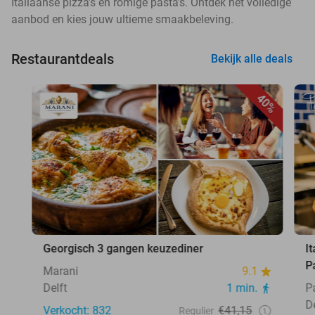
Italiaanse pizza’s en romige pasta’s. Ontdek het volledige
aanbod en kies jouw ultieme smaakbeleving.
Restaurantdeals
Bekijk alle deals
40%
Georgisch 3 gangen keuzediner
I
P
Marani
9.1
Delft
1 min.
P
D
Verkocht: 832
€41,15
Regulier