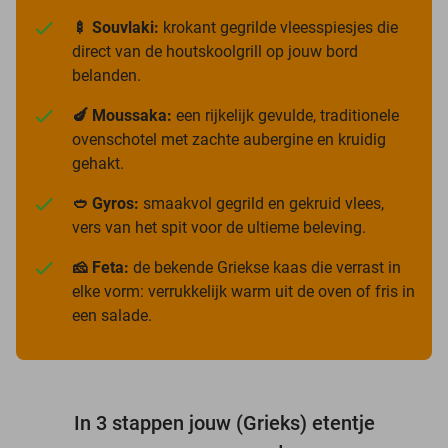
🍢 Souvlaki:
krokant gegrilde vleesspiesjes die
direct van de houtskoolgrill op jouw bord
belanden.
🍆 Moussaka:
een rijkelijk gevulde, traditionele
ovenschotel met zachte aubergine en kruidig
gehakt.
🥙 Gyros:
smaakvol gegrild en gekruid vlees,
vers van het spit voor de ultieme beleving.
🧀 Feta:
de bekende Griekse kaas die verrast in
elke vorm: verrukkelijk warm uit de oven of fris in
een salade.
In 3 stappen jouw (Grieks) etentje