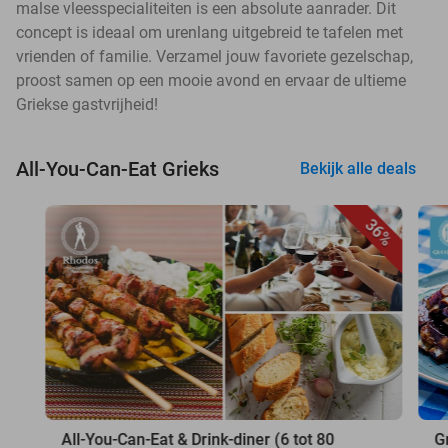
malse vleesspecialiteiten is een absolute aanrader. Dit
concept is ideaal om urenlang uitgebreid te tafelen met
vrienden of familie. Verzamel jouw favoriete gezelschap,
proost samen op een mooie avond en ervaar de ultieme
Griekse gastvrijheid!
All-You-Can-Eat Grieks
Bekijk alle deals
36%
All-You-Can-Eat & Drink-diner (6 tot 80
G