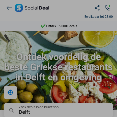
Bereikbaar tot 23:00
Ontdek 15.000+ deals
7 dagen per week beschikbaar
10+ miljoen leden
Ontdek voordelig de
9,4
beste Griekse restaurants
Ontdek 15.000+ deals
in Delft en omgeving
Bij mij in de buurt
Zoek deals in de buurt van
Delft