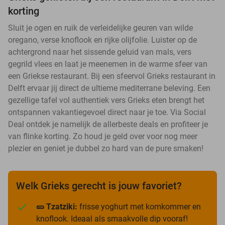
korting
Sluit je ogen en ruik de verleidelijke geuren van wilde
oregano, verse knoflook en rijke olijfolie. Luister op de
achtergrond naar het sissende geluid van mals, vers
gegrild vlees en laat je meenemen in de warme sfeer van
een Griekse restaurant. Bij een sfeervol Grieks restaurant in
Delft ervaar jij direct de ultieme mediterrane beleving. Een
gezellige tafel vol authentiek vers Grieks eten brengt het
ontspannen vakantiegevoel direct naar je toe. Via Social
Deal ontdek je namelijk de allerbeste deals en profiteer je
van flinke korting. Zo houd je geld over voor nog meer
plezier en geniet je dubbel zo hard van de pure smaken!
Welk Grieks gerecht is jouw favoriet?
🥒 Tzatziki:
frisse yoghurt met komkommer en
knoflook. Ideaal als smaakvolle dip vooraf!