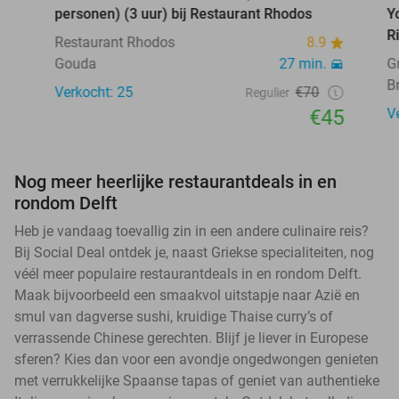
personen) (3 uur) bij Restaurant Rhodos
Y
R
Restaurant Rhodos
8.9
Gouda
27 min.
G
B
Verkocht: 25
€70
Regulier
€45
V
Nog meer heerlijke restaurantdeals in en
rondom Delft
Heb je vandaag toevallig zin in een andere culinaire reis?
Bij Social Deal ontdek je, naast Griekse specialiteiten, nog
véél meer populaire restaurantdeals in en rondom Delft.
Maak bijvoorbeeld een smaakvol uitstapje naar Azië en
smul van dagverse sushi, kruidige Thaise curry’s of
verrassende Chinese gerechten. Blijf je liever in Europese
sferen? Kies dan voor een avondje ongedwongen genieten
met verrukkelijke Spaanse tapas of geniet van authentieke