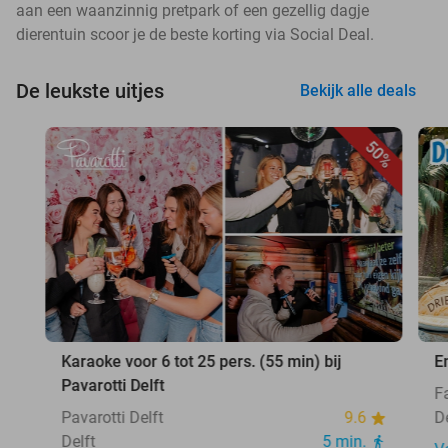
aan een waanzinnig pretpark of een gezellig dagje
dierentuin scoor je de beste korting via Social Deal.
De leukste uitjes
Bekijk alle deals
50%
Karaoke voor 6 tot 25 pers. (55 min) bij
E
Pavarotti Delft
F
Pavarotti Delft
9.6
D
Delft
5 min.