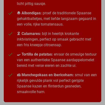
licht pittig sausje.
🧆 Albondigas:
proef de traditionele Spaanse
gehaktballetjes, met liefde langzaam gegaard in
een volle, rijke tomatensaus.
🦑 Calamares:
bijt in heerlijk krokante
inktvisringen, perfect op smaak gebracht met
een fris kneepje citroensap.
🍳 Tortilla de patatas:
ervaar de smeuïge textuur
van een authentieke Spaanse aardappelomelet
bereid met verse eieren en zachte ui.
🧀 Manchegokaas en ibericoham:
smul van een
rijkelijk gevulde plank vol perfect gerijpte
Spaanse kazen en flinterdun gesneden,
smaakvolle ham.