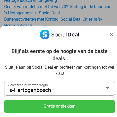
Hertogenbosch en omgeving
Geniet van matcha met tot wel 70% korting in de buurt van
's-Hertogenbosch - Social Deal
Buitenactiviteiten met Korting: Social Deal Uitjes in 's-
Hertogenbosch
Ga voordelig de padelbaan op met Social Deal in de buurt
van 's-Hertogenbosch
Geniet van je vakantie in 's-Hertogenbosch in Nederland
met Social Deal
Blijf als eerste op de hoogte van de beste
Ontdek voordelig Pilates in 's-Hertogenbosch - Social Deal
deals.
Ervaar de kwaliteit van het Van der Valk hotel in 's-
Sluit je aan bij Social Deal en profiteer van kortingen tot wel
Hertogenbosch en omgeving
70%!
Voordelig genieten bij Sunparks met korting vanuit 's-
Hertogenbosch
Selecteer jouw stad/regio:
Ervaar de warme sfeer van het Douwe Egberts Café
's-Hertogenbosch
Met hoge korting naar de zonnebank in 's-Hertogenbosch
Skiën met korting in 's-Hertogenbosch? Ontdek de leukste
Gratis ontdekken
skihallen en indoor skibanen
Schaatsen in 's-Hertogenbosch en omgeving