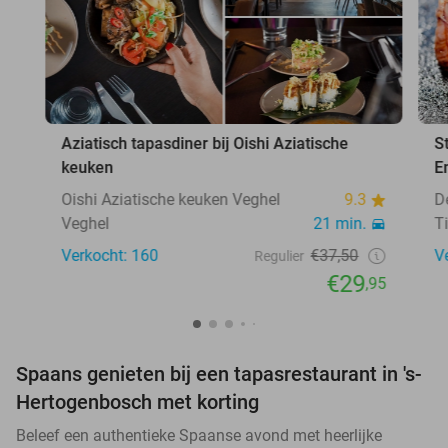
Aziatisch tapasdiner bij Oishi Aziatische
S
keuken
E
Oishi Aziatische keuken Veghel
9.3
D
Veghel
21 min.
T
Verkocht: 160
€37,50
V
Regulier
€29
,95
Spaans genieten bij een tapasrestaurant in 's-
Hertogenbosch met korting
Beleef een authentieke Spaanse avond met heerlijke