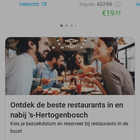
Verkocht: 78
€27,95
V
Regulier
€19
,95
Ontdek de beste restaurants in en
nabij 's-Hertogenbosch
Kies je bezoekdatum en reserveer bij restaurants in de
buurt