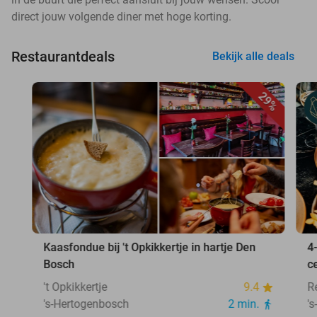
direct jouw volgende diner met hoge korting.
Restaurantdeals
Bekijk alle deals
29%
Kaasfondue bij 't Opkikkertje in hartje Den
4
Bosch
c
't Opkikkertje
9.4
R
's-Hertogenbosch
2 min.
'