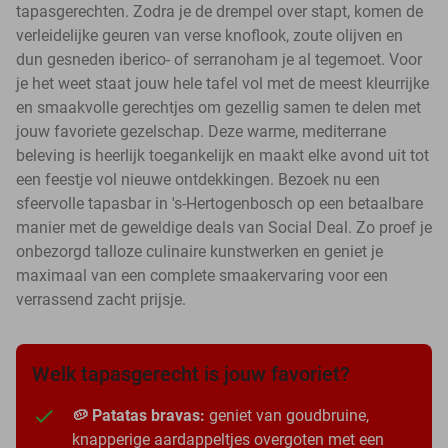
tapasgerechten. Zodra je de drempel over stapt, komen de
verleidelijke geuren van verse knoflook, zoute olijven en
dun gesneden iberico- of serranoham je al tegemoet. Voor
je het weet staat jouw hele tafel vol met de meest kleurrijke
en smaakvolle gerechtjes om gezellig samen te delen met
jouw favoriete gezelschap. Deze warme, mediterrane
beleving is heerlijk toegankelijk en maakt elke avond uit tot
een feestje vol nieuwe ontdekkingen. Bezoek nu een
sfeervolle tapasbar in 's-Hertogenbosch op een betaalbare
manier met de geweldige deals van Social Deal. Zo proef je
onbezorgd talloze culinaire kunstwerken en geniet je
maximaal van een complete smaakervaring voor een
verrassend zacht prijsje.
Welk tapasgerecht is jouw favoriet?
🥔 Patatas bravas:
geniet van goudbruine,
knapperige aardappeltjes overgoten met een