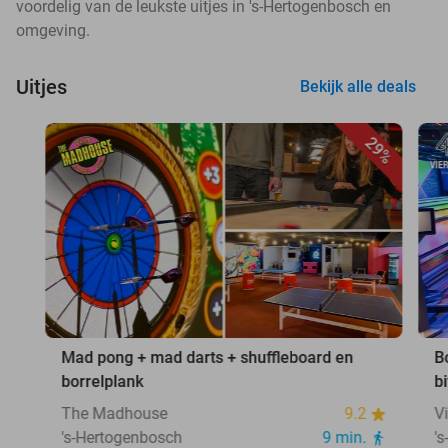
voordelig van de leukste uitjes in 's-Hertogenbosch en
omgeving.
Uitjes
Bekijk alle deals
29%
Mad pong + mad darts + shuffleboard en
B
borrelplank
b
The Madhouse
9.2
V
's-Hertogenbosch
9 min.
'