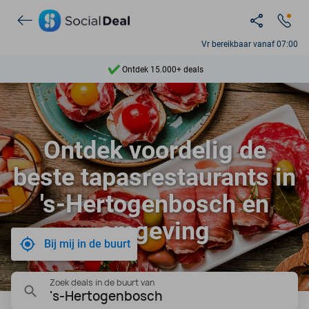
Vr bereikbaar vanaf 07:00
Ontdek 15.000+ deals
7 dagen per week beschikbaar
10+ miljoen leden
Ontdek voordelig de
9,4
beste tapasrestaurants in
Ontdek 15.000+ deals
's-Hertogenbosch en
omgeving
Bij mij in de buurt
Zoek deals in de buurt van
's-Hertogenbosch