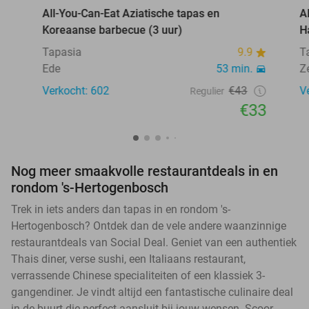
All-You-Can-Eat Aziatische tapas en
A
Koreaanse barbecue (3 uur)
H
Tapasia
9.9
T
Ede
53 min.
Z
Verkocht: 602
€43
V
Regulier
€33
Nog meer smaakvolle restaurantdeals in en
rondom 's-Hertogenbosch
Trek in iets anders dan tapas in en rondom 's-
Hertogenbosch? Ontdek dan de vele andere waanzinnige
restaurantdeals van Social Deal. Geniet van een authentiek
Thais diner, verse sushi, een Italiaans restaurant,
verrassende Chinese specialiteiten of een klassiek 3-
gangendiner. Je vindt altijd een fantastische culinaire deal
in de buurt die perfect aansluit bij jouw wensen. Scoor