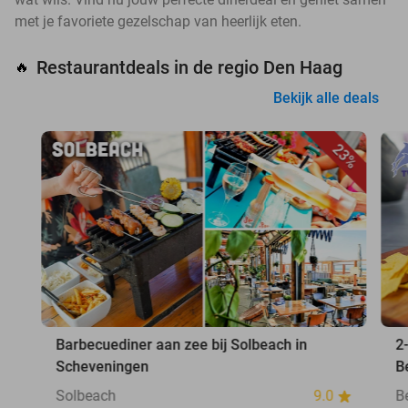
met je favoriete gezelschap van heerlijk eten.
Restaurantdeals in de regio Den Haag
🔥
Bekijk alle deals
23%
Barbecuediner aan zee bij Solbeach in
2
Scheveningen
B
Solbeach
9.0
B