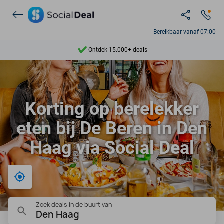
Bereikbaar vanaf 07:00
Ontdek 15.000+ deals
7 dagen per week beschikbaar
10+ miljoen leden
Korting op berelekker
9,4
eten bij De Beren in Den
Ontdek 15.000+ deals
Haag via Social Deal
Bij mij in de buurt
Zoek deals in de buurt van
Den Haag