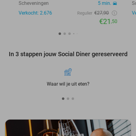
Scheveningen
5 min.
S
Verkocht: 2.676
€27,90
V
Regulier
€21
,50
In 3 stappen jouw Social Diner gereserveerd
Waar wil je uit eten?