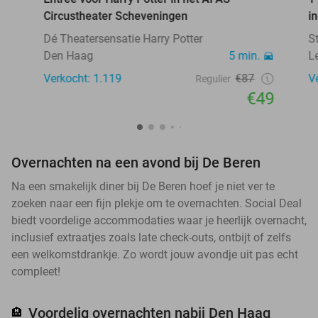
Circustheater Scheveningen
i
Dé Theatersensatie Harry Potter
S
Den Haag
5 min.
L
Verkocht: 1.119
€87
V
Regulier
€49
Overnachten na een avond bij De Beren
Na een smakelijk diner bij De Beren hoef je niet ver te
zoeken naar een fijn plekje om te overnachten. Social Deal
biedt voordelige accommodaties waar je heerlijk overnacht,
inclusief extraatjes zoals late check-outs, ontbijt of zelfs
een welkomstdrankje. Zo wordt jouw avondje uit pas echt
compleet!
Voordelig overnachten nabij Den Haag
🏨