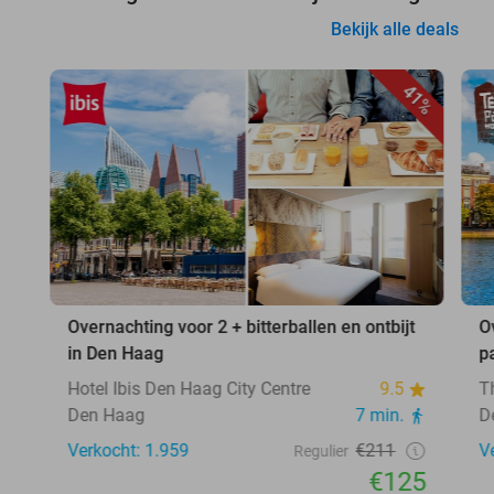
Bekijk alle deals
41%
Overnachting voor 2 + bitterballen en ontbijt
O
in Den Haag
p
Hotel Ibis Den Haag City Centre
9.5
T
Den Haag
7 min.
D
Verkocht: 1.959
€211
V
Regulier
€125