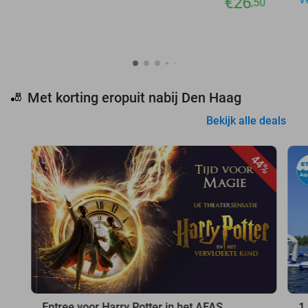
€26
,50
Met korting eropuit nabij Den Haag
🎳
Bekijk alle deals
44%
Entree voor Harry Potter in het AFAS
1