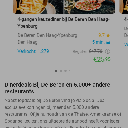
4-gangen keuzediner bij De Beren Den Haag-
4
Ypenburg
D
De Beren Den Haag-Ypenburg
9.7
D
Den Haag
5 min.
V
Verkocht: 1.279
€47,70
Regulier
€25
,95
Dinerdeals Bij De Beren en 5.000+ andere
restaurants
Naast topdeals bij De Beren vind je via Social Deal
exclusieve kortingen bij meer dan 5.000 andere
restaurants. Of je nu houdt van de Thaise, Amerikaanse of
Spaanse keuken, ons uitgebreide aanbod heeft voor ieder
wat wils. Vind nu jouw perfecte dinerdeal en geniet samen