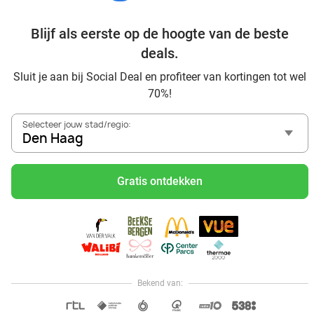
van Den Haag
Geniet van je vakantie in Den Haag in Nederland met
Blijf als eerste op de hoogte van de beste
Social Deal
deals.
Ontdek voordelig Pilates in Den Haag - Social Deal
Sluit je aan bij Social Deal en profiteer van kortingen tot wel
Ervaar de kwaliteit van het Van der Valk hotel in Den Haag
70%!
en omgeving
Voordelig genieten bij Sunparks met korting vanuit Den
Selecteer jouw stad/regio:
Haag
Den Haag
Met hoge korting naar de zonnebank in Den Haag
Skiën met korting in Den Haag? Ontdek de leukste
Gratis ontdekken
skihallen en indoor skibanen
Schaatsen in Den Haag en omgeving
Holiday on Ice tickets met korting in Den Haag
Social Deal voordeelshop: ah, zoveel mooie deals in regio
Den Haag!
Waan je in Italiaanse sferen met hoge korting bij Pavarotti
Bekend van:
Hoi, onze klantenservice is open,
dus als je een vraag hebt helpen