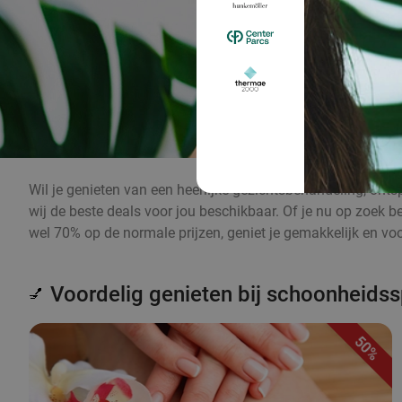
Wil je genieten van een heerlijke gezichtsbehandeling, o
wij de beste deals voor jou beschikbaar. Of je nu op zoek b
wel 70% op de normale prijzen, geniet je gemakkelijk en v
Voordelig genieten bij schoonheidss
💅
50%