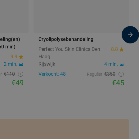
eling(en)
Cryolipolysebehandeling
60 min)
Perfect You Skin Clinics Den
8.8
9.9
Haag
2 min.
Rijswijk
4 min.
€110
Verkocht: 48
€350
r
Regulier
€49
€45