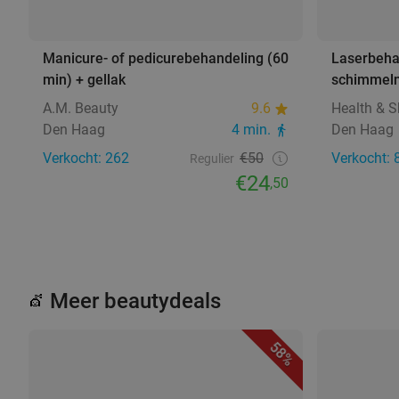
Manicure- of pedicurebehandeling (60
Laserbehan
min) + gellak
schimmeln
A.M. Beauty
9.6
Health & Sk
Den Haag
4 min.
Den Haag
Verkocht: 262
€50
Verkocht: 
Regulier
€24
,50
Meer beautydeals
💇
58%