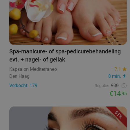
Spa-manicure- of spa-pedicurebehandeling
evt. + nagel- of gellak
Kapsalon Mediterraneo
7.1
Den Haag
8 min.
Verkocht: 179
€30
Regulier
€14
,95
51%