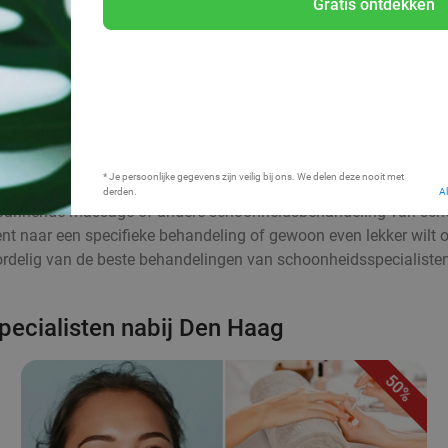
Gratis ontdekken
Bij mij in de buurt
* Je persoonlijke gegevens zijn veilig bij ons. We delen deze nooit met
derden.
A
ntspannende massage of andere schoonheidsbehandeling van sch
ent naar een specifieke behandeling of gewoon even lekker wilt 
oordelig van de beste behandelingen van schoonheidsspecialiste
pecialisten nabij Den Haag
50%