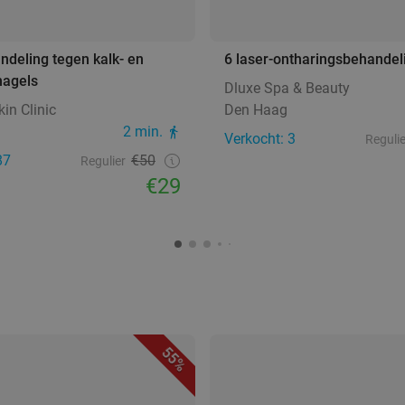
deling tegen kalk- en
6 laser-ontharingsbehandel
agels
Dluxe Spa & Beauty
in Clinic
Den Haag
2 min.
Verkocht: 3
Regulie
87
€50
Regulier
€29
55%