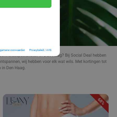
lgemene voorwaarden
Privacybeleid / AVG
oonheidsspecialisten in Den Haag? Bij Social Deal hebben
ontspannen, wij hebben voor elk wat wils. Met kortingen tot
n in Den Haag.
68%