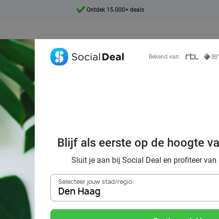
Ontdek 15.000+ deals
7 dagen per week beschikbaar
10+ miljoen leden
Bekend van:
9,4
Ontdek 15.000+ deals
sspecialisten in
beste beautydeals
Blijf als eerste op de hoogte v
Deal
Sluit je aan bij Social Deal en profiteer van
Selecteer jouw stad/regio:
Den Haag
Zoek deals in de buurt van
Den Haag