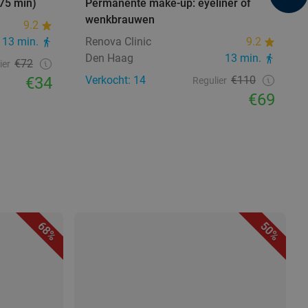
75 min)
Permanente make-up: eyeliner of
wenkbrauwen
9.2
13 min.
Renova Clinic
9.2
Den Haag
13 min.
€72
ier
€34
Verkocht: 14
€110
Regulier
€69
68%
50%