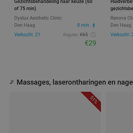
Gezichtsbehandeling naar keuze (60
Huidverbe
of 75 min)
gezichtsb
Dyslux Aesthetic Clinic
Renova Cli
Den Haag
8 min.
Den Haag
Verkocht: 21
€65
Verkocht: 
Regulier
€29
Massages, laserontharingen en nag
🦵
51%