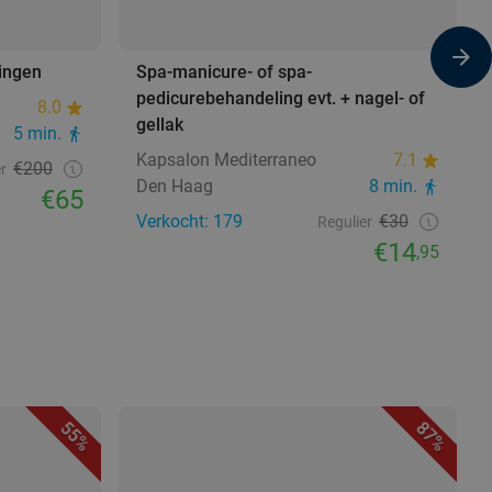
ingen
Spa-manicure- of spa-
pedicurebehandeling evt. + nagel- of
8.0
gellak
5 min.
Kapsalon Mediterraneo
7.1
€200
r
Den Haag
8 min.
€65
Verkocht: 179
€30
Regulier
€14
,95
55%
87%