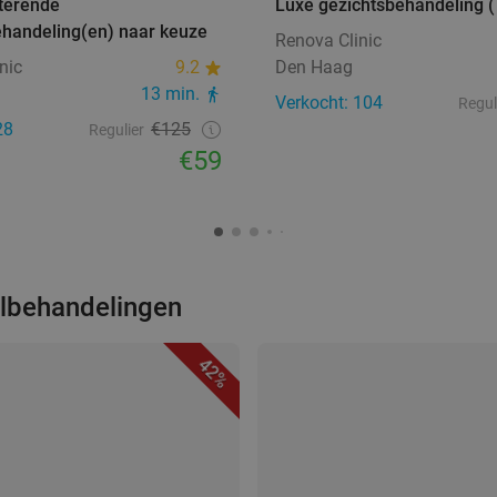
terende
Luxe gezichtsbehandeling (
ehandeling(en) naar keuze
Renova Clinic
nic
9.2
Den Haag
13 min.
Verkocht: 104
Regul
28
€125
Regulier
€59
elbehandelingen
42%