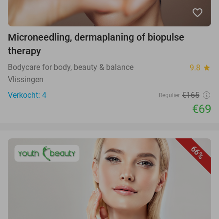
favorite_border
Microneedling, dermaplaning of biopulse
therapy
Bodycare for body, beauty & balance
9.8
star
Vlissingen
Verkocht: 4
€165
Regulier
€69
66%