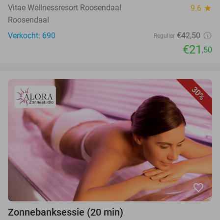
Vitae Wellnessresort Roosendaal
9.6
star
Roosendaal
Verkocht: 690
€42,50
Regulier
€21
,50
30%
favorite_border
Zonnebanksessie (20 min)