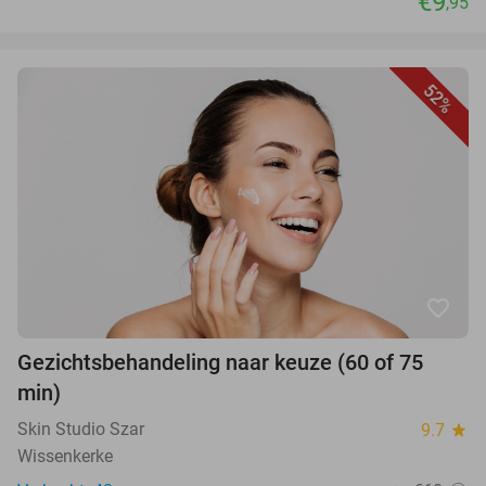
€9
,95
52%
favorite_border
Gezichtsbehandeling naar keuze (60 of 75
min)
Skin Studio Szar
9.7
star
Wissenkerke