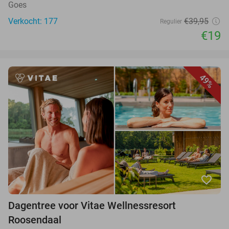
Goes
Verkocht: 177
€39,95
Regulier
€19
49%
favorite_border
Dagentree voor Vitae Wellnessresort
Roosendaal