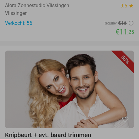
Alora Zonnestudio Vlissingen
9.6
star
Vlissingen
Verkocht: 56
€16
Regulier
€11
,25
50%
favorite_border
Knipbeurt + evt. baard trimmen