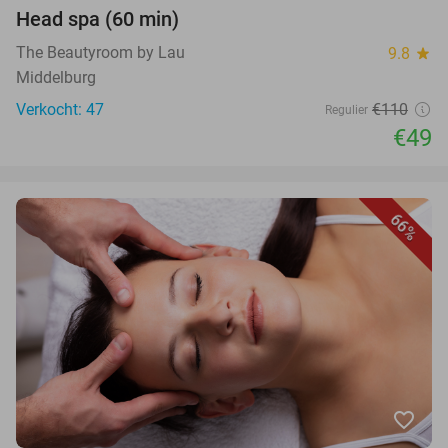
Head spa (60 min)
The Beautyroom by Lau
9.8
star
Middelburg
Verkocht: 47
€110
Regulier
€49
66%
favorite_border