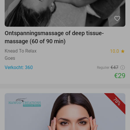
favorite_border
Ontspanningsmassage of deep tissue-
massage (60 of 90 min)
Knead To Relax
10.0
star
Goes
Verkocht: 360
€47
Regulier
€29
70%