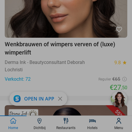
favorite_border
Wenkbrauwen of wimpers verven of (luxe)
wimperlift
Derma Ink - Beautyconsultant Deborah
9.8
star
Lochristi
Verkocht: 72
€65
Regulier
€27
,50
close
OPEN IN APP
55%
Home
Dichtbij
Restaurants
Hotels
Menu