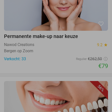
favorite_border
Permanente make-up naar keuze
Nawod Creations
9.2
star
Bergen op Zoom
Verkocht: 33
€262,50
Regulier
€79
56%