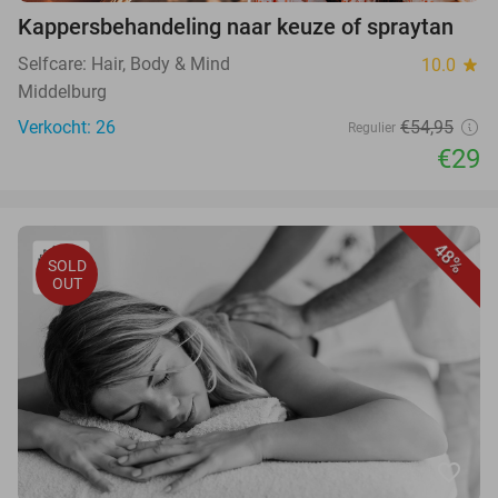
Kappersbehandeling naar keuze of spraytan
Selfcare: Hair, Body & Mind
10.0
star
Middelburg
Verkocht: 26
€54,95
Regulier
€29
48%
SOLD
OUT
favorite_border