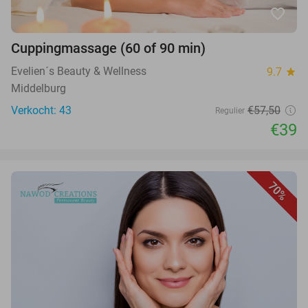
favorite_border
Cuppingmassage (60 of 90 min)
Evelien´s Beauty & Wellness
9.7
star
Middelburg
Verkocht: 43
€57,50
Regulier
€39
70%