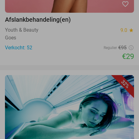
favorite_border
Afslankbehandeling(en)
Youth & Beauty
9.0
star
Goes
Verkocht: 52
€95
Regulier
€29
32%