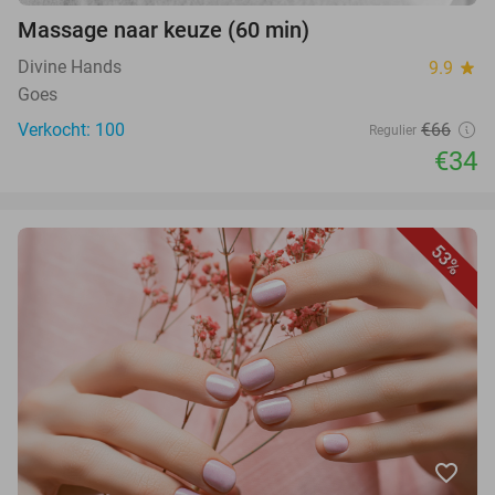
Massage naar keuze (60 min)
Divine Hands
9.9
star
Goes
Verkocht: 100
€66
Regulier
€34
53%
favorite_border