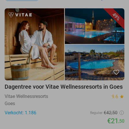
49%
favorite_border
Dagentree voor Vitae Wellnessresorts in Goes
Vitae Wellnessresorts
9.6
star
Goes
Verkocht: 1.186
€42,50
Regulier
€21
,50