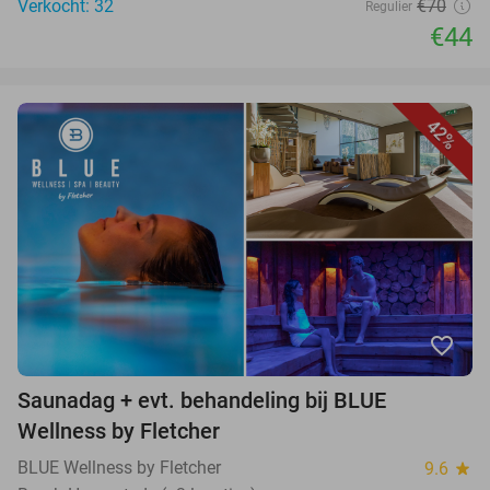
Verkocht: 32
€70
Regulier
€44
42%
favorite_border
Saunadag + evt. behandeling bij BLUE
Wellness by Fletcher
BLUE Wellness by Fletcher
9.6
star