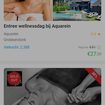
favorite_border
Entree wellnessdag bij Aquarein
Aquarein
9.0
star
Grobbendonk
Verkocht: 2.388
€41
Regulier
€27
,50
38%
SOLD
OUT