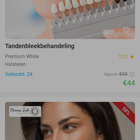
favorite_border
Tandenbleekbehandeling
Premium White
10.0
star
Halsteren
Verkocht: 24
€99
Regulier
€44
58%