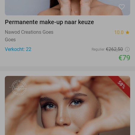
favorite_border
Permanente make-up naar keuze
Nawod Creations Goes
10.0
star
Goes
Verkocht: 22
€262,50
Regulier
€79
58%