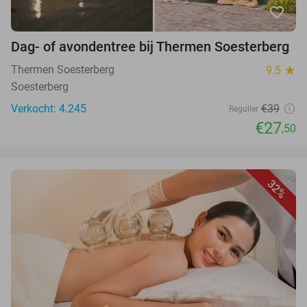
favorite_border
Dag- of avondentree bij Thermen Soesterberg
Thermen Soesterberg
9.5
star
Soesterberg
Verkocht: 4.245
€39
Regulier
€27
,50
32%