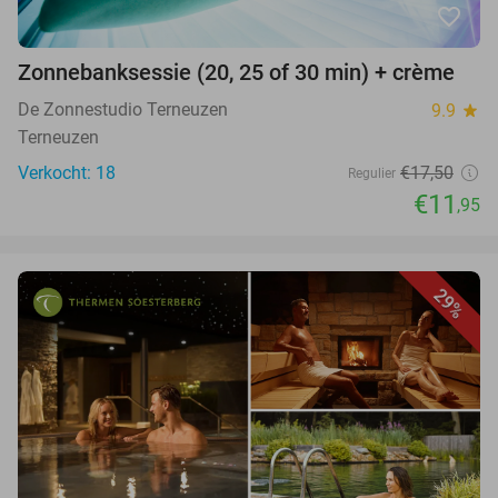
favorite_border
Zonnebanksessie (20, 25 of 30 min) + crème
De Zonnestudio Terneuzen
9.9
star
Terneuzen
Verkocht: 18
€17,50
Regulier
€11
,95
29%