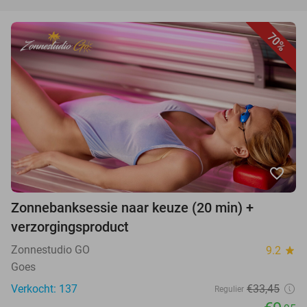
70%
favorite_border
Zonnebanksessie naar keuze (20 min) +
verzorgingsproduct
Zonnestudio GO
9.2
star
Goes
Verkocht: 137
€33,45
Regulier