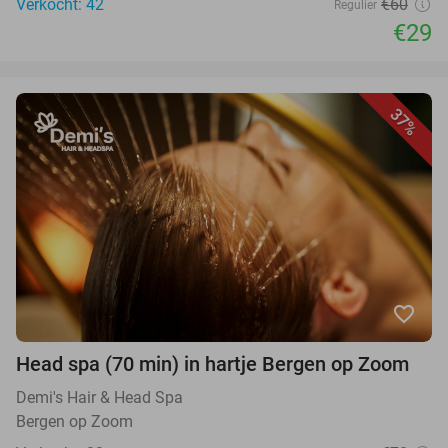
Verkocht: 42
€60
Regulier
€29
37%
favorite_border
Head spa (70 min) in hartje Bergen op Zoom
Demi's Hair & Head Spa
Bergen op Zoom