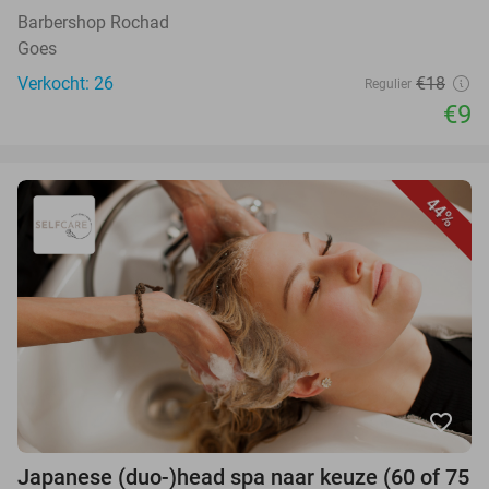
Barbershop Rochad
Goes
Verkocht: 26
€18
Regulier
€9
44%
favorite_border
Japanese (duo-)head spa naar keuze (60 of 75