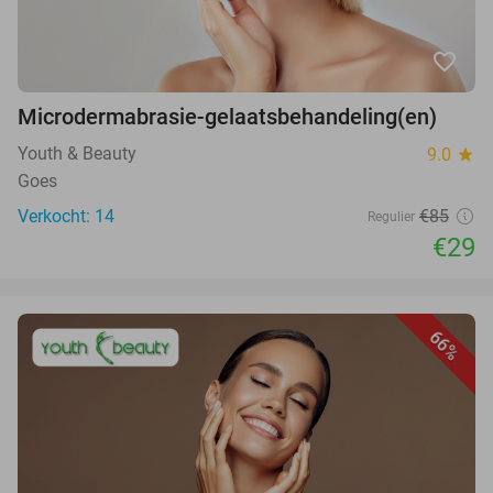
favorite_border
Microdermabrasie-gelaatsbehandeling(en)
Youth & Beauty
9.0
star
Goes
Verkocht: 14
€85
Regulier
€29
66%