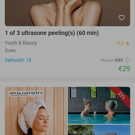
favorite_border
1 of 3 ultrasone peeling(s) (60 min)
Youth & Beauty
9.0
star
Goes
Verkocht: 16
€85
Regulier
€29
33%