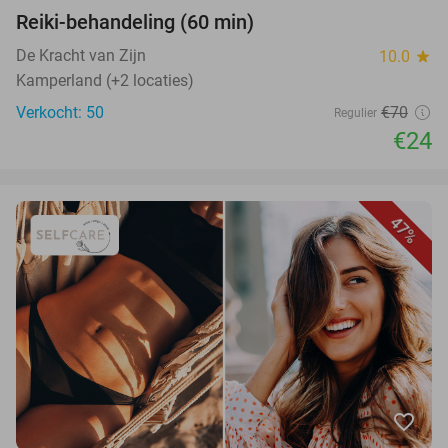
Reiki-behandeling (60 min)
De Kracht van Zijn
10.0
star
Kamperland (+2 locaties)
Verkocht: 50
€70
Regulier
€24
47%
favorite_border