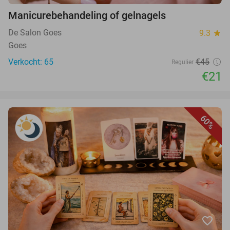
Manicurebehandeling of gelnagels
De Salon Goes
9.3
star
Goes
Verkocht: 65
€45
Regulier
€21
60%
favorite_border