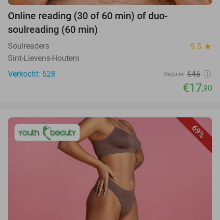
Online reading (30 of 60 min) of duo-
soulreading (60 min)
Soulreaders
9.5
star
Sint-Lievens-Houtem
Verkocht: 528
€45
Regulier
€17
,90
69%