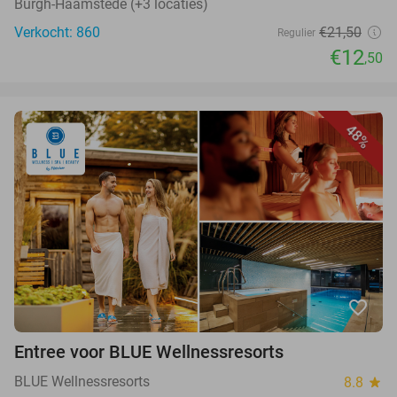
Burgh-Haamstede (+3 locaties)
Verkocht: 860
€21,50
Regulier
€12
,50
48%
favorite_border
Entree voor BLUE Wellnessresorts
BLUE Wellnessresorts
8.8
star