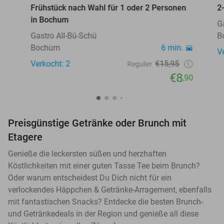
Frühstück nach Wahl für 1 oder 2 Personen
2
in Bochum
G
Gastro All-Bü-Schü
B
Bochum
6 min.
V
Verkocht: 2
€15,95
Regulier
€8
,90
Preisgünstige Getränke oder Brunch mit
Etagere
Genieße die leckersten süßen und herzhaften
Köstlichkeiten mit einer guten Tasse Tee beim Brunch?
Oder warum entscheidest Du Dich nicht für ein
verlockendes Häppchen & Getränke-Arragement, ebenfalls
mit fantastischen Snacks? Entdecke die besten Brunch-
und Getränkedeals in der Region und genieße all diese