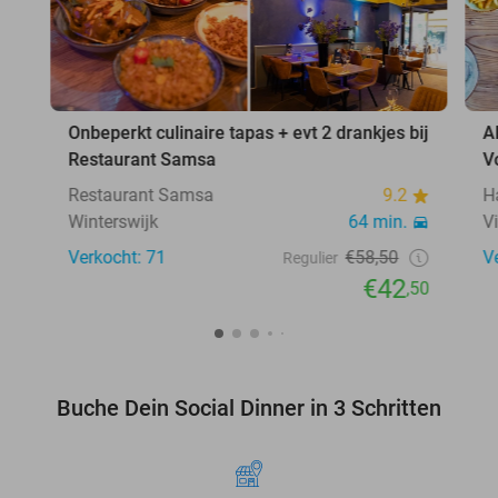
Onbeperkt culinaire tapas + evt 2 drankjes bij
A
Restaurant Samsa
V
Restaurant Samsa
9.2
H
Winterswijk
64 min.
V
Verkocht: 71
€58,50
V
Regulier
€42
,50
Buche Dein Social Dinner in 3 Schritten