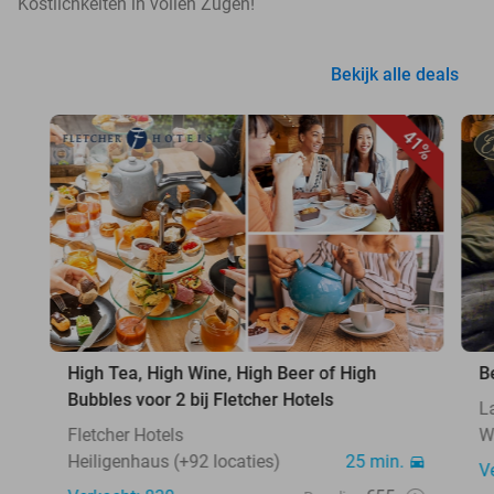
Köstlichkeiten in vollen Zügen!
Bekijk alle deals
41%
High Tea, High Wine, High Beer of High
B
Bubbles voor 2 bij Fletcher Hotels
L
Fletcher Hotels
W
Heiligenhaus (+92 locaties)
25 min.
V