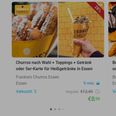
28%
Churros nach Wahl + Toppings + Getränk
B
oder 5er-Karte für Heißgetränke in Essen
o
Frankie‘s Churros Essen
B
Essen
9 min.
E
Verkocht: 3
€12,40
V
Regulier
€8
,90