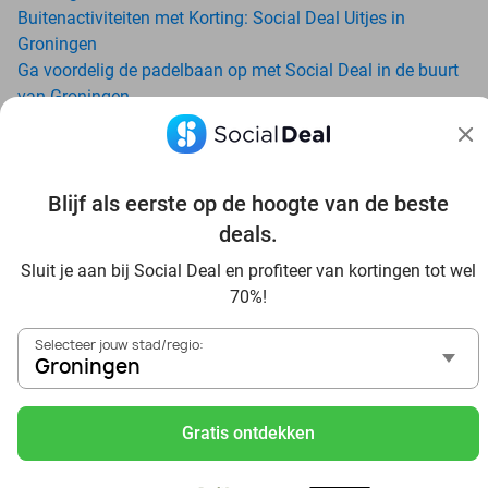
Buitenactiviteiten met Korting: Social Deal Uitjes in
Groningen
Ga voordelig de padelbaan op met Social Deal in de buurt
van Groningen
Geniet van je vakantie in Groningen in Nederland met
Social Deal
Ontdek voordelig Pilates in Groningen - Social Deal
Ervaar de kwaliteit van het Van der Valk hotel in Groningen
Blijf als eerste op de hoogte van de beste
en omgeving
deals.
Voordelig genieten bij Sunparks met korting vanuit
Sluit je aan bij Social Deal en profiteer van kortingen tot wel
Groningen
70%!
Ervaar de warme sfeer van het Douwe Egberts Café
Met hoge korting naar de zonnebank in Groningen
Selecteer jouw stad/regio:
Skiën met korting in Groningen? Ontdek de leukste
Groningen
skihallen en indoor skibanen
Schaatsen in Groningen en omgeving
Gratis ontdekken
Holiday on Ice tickets met korting in Groningen
Druppel binnen bij Tropiqua voor een subtropisch