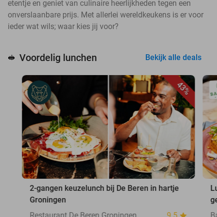
etentje en geniet van culinaire heerlijkheden tegen een
onverslaanbare prijs. Met allerlei wereldkeukens is er voor
ieder wat wils; waar kies jij voor?
Voordelig lunchen
🥪
Bekijk alle deals
43%
2-gangen keuzelunch bij De Beren in hartje
L
Groningen
g
Restaurant De Beren Groningen
9.5
B