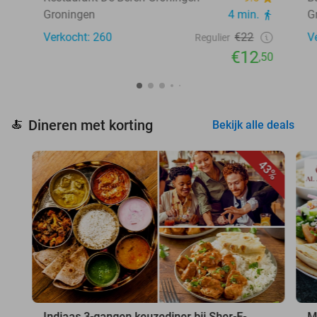
Groningen
4 min.
G
Verkocht: 260
€22
V
Regulier
€12
,50
Dineren met korting
🍝
Bekijk alle deals
43%
Indiaas 3-gangen keuzediner bij Sher-E-
M