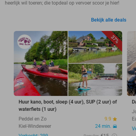
heerlijk wil toeren; die topdeal op vervoer scoor je hier!
Bekijk alle deals
37%
Huur kano, boot, sloep (4 uur), SUP (2 uur) of
D
waterfiets (1 uur)
J
Peddel en Zo
9.9
E
Kiel-Windeweer
24 min.
V
Verkocht: 299
€15