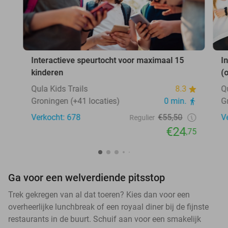
Interactieve speurtocht voor maximaal 15
I
kinderen
(
Qula Kids Trails
8.3
Q
Groningen (+41 locaties)
0 min.
G
Verkocht: 678
€55,50
V
Regulier
€24
,75
Ga voor een welverdiende pitsstop
Trek gekregen van al dat toeren? Kies dan voor een
overheerlijke lunchbreak of een royaal diner bij de fijnste
restaurants in de buurt. Schuif aan voor een smakelijk