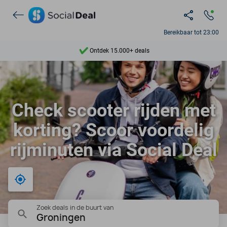
Bereikbaar tot 23:00
Ontdek 15.000+ deals
7 dagen per week beschikbaar
10+ miljoen leden
Check scooter rijden met
9,4
korting? Scoor voordelig
Ontdek 15.000+ deals
rijminuten via Social Deal
Bij mij in de buurt
Zoek deals in de buurt van
Groningen