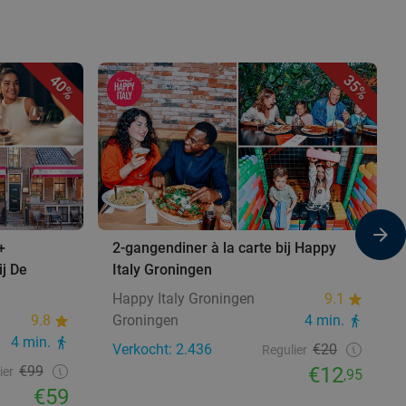
40%
35%
+
2-gangendiner à la carte bij Happy
ij De
Italy Groningen
Happy Italy Groningen
9.1
9.8
Groningen
4 min.
4 min.
Verkocht: 2.436
€20
Regulier
€99
€12
ier
,95
€59