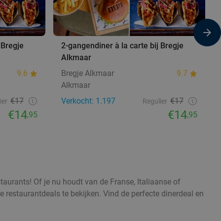
 Bregje
2-gangendiner à la carte bij Bregje
Alkmaar
9.6
Bregje Alkmaar
9.7
Alkmaar
€17
Verkocht: 1.197
€17
ier
Regulier
€14
€14
,95
,95
taurants! Of je nu houdt van de Franse, Italiaanse of
e restaurantdeals te bekijken. Vind de perfecte dinerdeal en