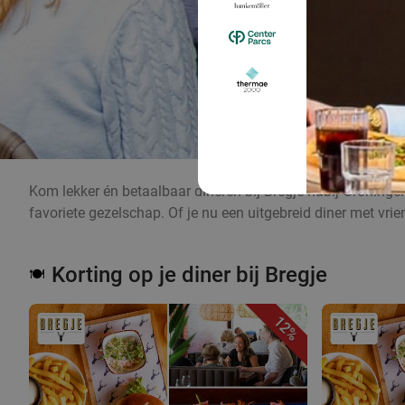
Kom lekker én betaalbaar dineren bij Bregje nabij Groningen!
favoriete gezelschap. Of je nu een uitgebreid diner met vrien
Korting op je diner bij Bregje
🍽️
12%