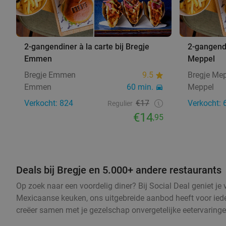
2-gangendiner à la carte bij Bregje
2-gangendi
Emmen
Meppel
Bregje Emmen
9.5
Bregje Me
Emmen
60 min.
Meppel
Verkocht: 824
€17
Verkocht: 
Regulier
€14
,95
Deals bij Bregje en 5.000+ andere restaurants
Op zoek naar een voordelig diner? Bij Social Deal geniet je
Mexicaanse keuken, ons uitgebreide aanbod heeft voor ieder 
creëer samen met je gezelschap onvergetelijke eetervaringe