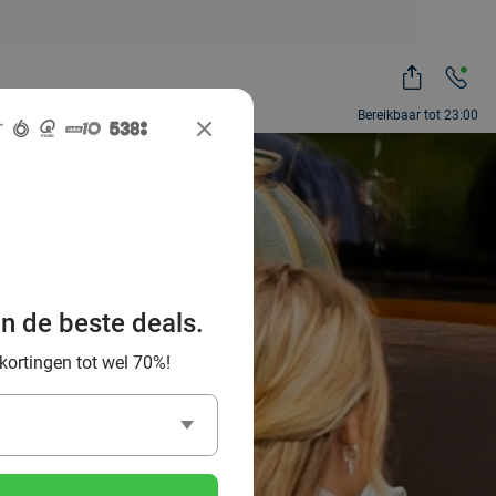
Bereikbaar tot 23:00
Bregje in
an de beste deals.
 Deal
 kortingen tot wel 70%!