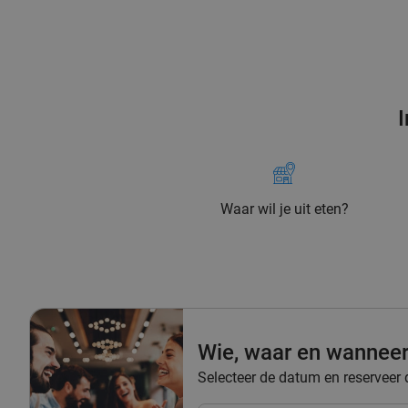
I
Waar wil je uit eten?
Wie, waar en wannee
Selecteer de datum en reserveer di