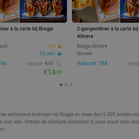
ner à la carte bij Bregje
2-gangendiner à la carte bij
Almere
ppel
9.6
Bregje Almere
72 min.
Almere
656
€17
Verkocht: 754
Regulier
Regul
€14
,95
 van exclusieve kortingen bij Bregje en meer dan 5.000 andere res
wat wils. Ontdek de culinaire diversiteit in jouw buurt door onz
n!