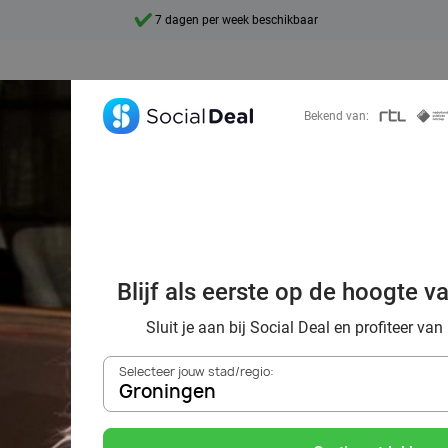
10+ miljoen leden
9,4
Ontdek 15.000+ deals
Bekend van:
ordelig eten bij 
Blijf als eerste op de hoogte v
ingen via Social
Sluit je aan bij Social Deal en profiteer van
Selecteer jouw stad/regio:
Groningen
Zoek deals in de buurt van
Groningen