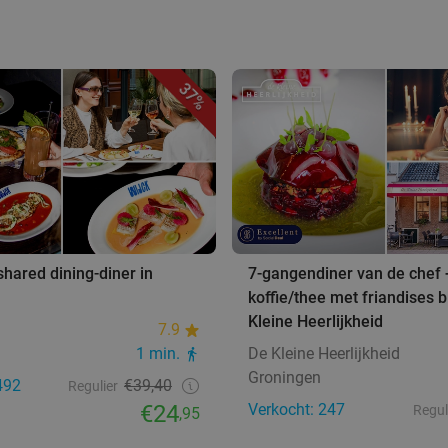
37%
hared dining-diner in
7-gangendiner van de chef 
koffie/thee met friandises b
Kleine Heerlijkheid
7.9
1 min.
De Kleine Heerlijkheid
Groningen
492
€39,40
Regulier
€24
Verkocht: 247
Regul
,95