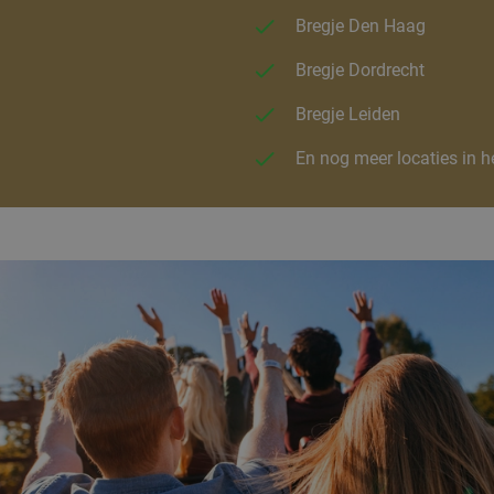
Bregje Den Haag
Bregje Dordrecht
Bregje Leiden
En nog meer locaties in h