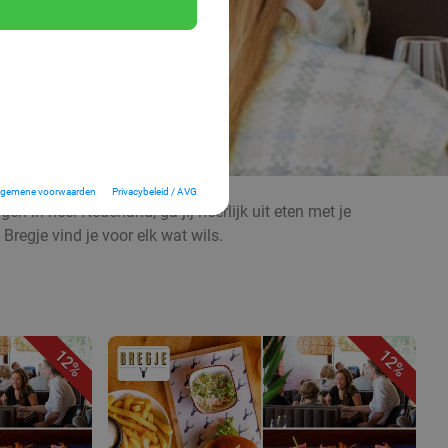
lgemene voorwaarden
Privacybeleid / AVG
n in heel Nederland, ga jij heerlijk uit eten met je
Bregje vind je voor elk wat wils.
12%
12%