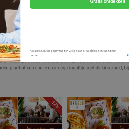
Gratis ontdekken
Bij mij in de buurt
* Je persoonlijke gegevens zijn veilig bij ons. We delen deze nooit met
derden.
A
 Bij deze groeiende restaurantketen, met maar liefst 26 vestiginge
den plant of een snelle en vroege maaltijd met de kids zoekt, bij 
12%