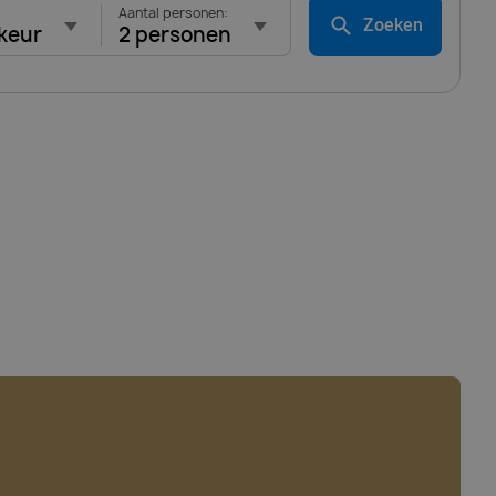
Aantal personen:
Zoeken
keur
2 personen