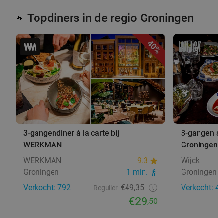
Topdiners in de regio Groningen
🔥
40%
3-gangendiner à la carte bij
3-gangen s
WERKMAN
Groningen
WERKMAN
9.3
Wijck
Groningen
1 min.
Groningen
Verkocht: 792
€49,35
Verkocht: 
Regulier
€29
,50