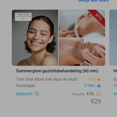
Bekijk alle deals
61%
Summerglow-gezichtsbehandeling (60 min)
H
Tom Vink Mooi met Haar en Huid
10.0
S
Groningen
2 min.
T
Verkocht: 72
€75
V
Regulier
€29