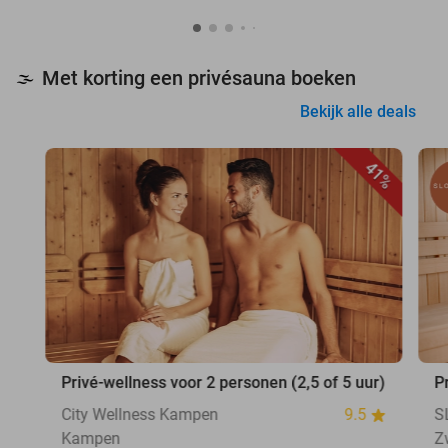
Met korting een privésauna boeken
🌫️
Bekijk alle deals
41%
Privé-wellness voor 2 personen (2,5 of 5 uur)
P
City Wellness Kampen
9.5
S
Kampen
Z