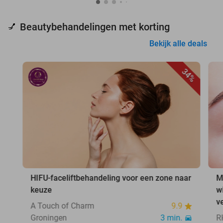
Beautybehandelingen met korting
💅
Bekijk alle deals
34%
HIFU-faceliftbehandeling voor een zone naar
M
keuze
w
v
A Touch of Charm
9.9
Groningen
3 min.
R