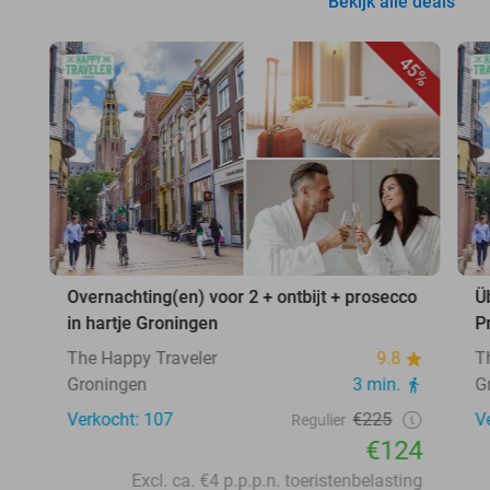
Bekijk alle deals
45%
Overnachting(en) voor 2 + ontbijt + prosecco
Ü
in hartje Groningen
P
The Happy Traveler
9.8
T
Groningen
3 min.
G
Verkocht: 107
€225
V
Regulier
€124
Excl. ca. €4 p.p.p.n. toeristenbelasting