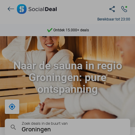
Bereikbaar tot 23:00
Ontdek 15.000+ deals
7 dagen per week beschikbaar
10+ miljoen leden
Naar de sauna in regio
9,4
Groningen: pure
Ontdek 15.000+ deals
ontspanning
Bij mij in de buurt
Zoek deals in de buurt van
Groningen