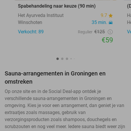
Spabehandeling naar keuze (90 min)
(
Het Ayurveda Instituut
9.7
H
Winschoten
35 min.
H
Verkocht: 89
€125
V
Regulier
€59
Sauna-arrangementen in Groningen en
omstreken
Op onze site en in de Social Deal-app ontdek je
verschillende sauna-arrangementen in Groningen en
omgeving. Kies je voor een arrangement, dan geniet je van
extraatjes zoals massages, gebruik van
verzorgingsproducten zoals shampoos, douchegels en
scrubzouten en nog veel meer. Iedere sauna biedt weer zijn