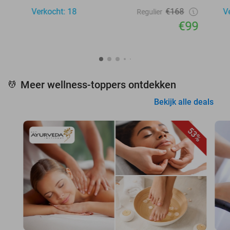
Verkocht: 18
€168
V
Regulier
€99
Meer wellness-toppers ontdekken
💆
Bekijk alle deals
53%