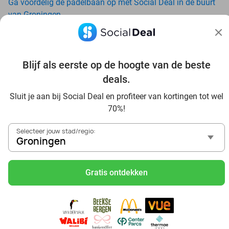
Ga voordelig de padelbaan op met Social Deal in de buurt
van Groningen
Geniet van je vakantie in Groningen in Nederland met
Social Deal
Ontdek voordelig Pilates in Groningen - Social Deal
Blijf als eerste op de hoogte van de beste
Ervaar de kwaliteit van het Van der Valk hotel in Groningen
en omgeving
deals.
Voordelig genieten bij Sunparks met korting vanuit
Sluit je aan bij Social Deal en profiteer van kortingen tot wel
Groningen
70%!
Ervaar de warme sfeer van het Douwe Egberts Café
Met hoge korting naar de zonnebank in Groningen
Selecteer jouw stad/regio:
Skiën met korting in Groningen? Ontdek de leukste
Groningen
skihallen en indoor skibanen
Schaatsen in Groningen en omgeving
Gratis ontdekken
Holiday on Ice tickets met korting in Groningen
Druppel binnen bij Tropiqua voor een subtropisch
zwemavontuur: beleef een fantastische dag met het hele
gezin
Social Deal voordeelshop: ah, zoveel mooie deals in regio