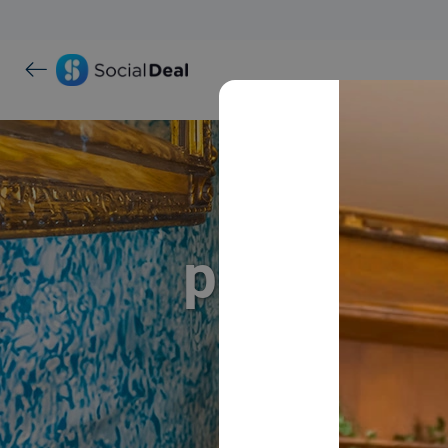
Een es
proberen?