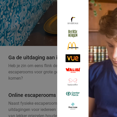
Ga de uitdaging aan in spannende escaperooms
Heb je zin om eens flink de detective uit te hangen en ben
escaperooms voor grote gezelschappen, twee personen of voo
komen?
Online escaperooms & escapegames voor thui
Naast fysieke escaperooms ontdek je hier ook online escaper
uitdagingen voor iedereen te vinden, met de meest uiteenl
van lekker griezelen houden. Waar kies jij dit keer voor?