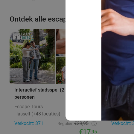
Ontdek alle escaperooms & escapeg
40%
Interactief stadsspel (2 uur) voor 2-4
Escape ga
personen
Liège
Escape Tours
9.2
Le Trésor 
Hasselt (+48 locaties)
15 min.
Liège
Verkocht: 371
€29,95
Verkocht: 
Regulier
€17
,95