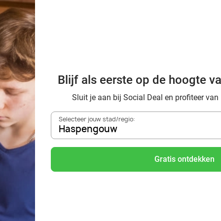
Bij mij in de buurt
Blijf als eerste op de hoogte v
Sluit je aan bij Social Deal en profiteer van
 in het hele land
Selecteer jouw stad/regio:
 je dol op puzzelen? Ga de strijd aan in een gave escapegame of 
Haspengouw
r kinderen om te tackelen. Ga de uitdaging aan en creëer de ont
Gratis ontdekken
s
ooms en escapegames die je thuis speelt. Ideaal voor een gezell
opende thema’s. Van boeiende detective-avonturen tot mysterie