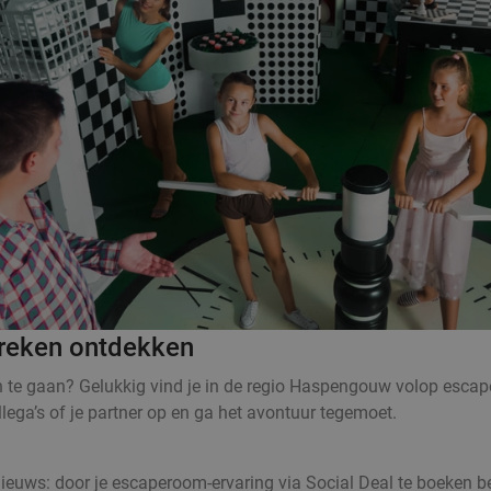
reken ontdekken
n te gaan? Gelukkig vind je in de regio Haspengouw volop esca
lega’s of je partner op en ga het avontuur tegemoet.
uws: door je escaperoom-ervaring via Social Deal te boeken besp