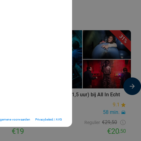
28%
31%
owerarea
Prison Island (1,5 uur) bij All In Echt
9.3
All In Echt
9.1
51 min.
Echt
58 min.
lgemene voorwaarden
Privacybeleid / AVG
€26,50
Verkocht: 159
€29,50
Regulier
€19
€20
,50