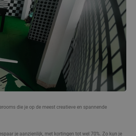
perooms die je op de meest creatieve en spannende
aar je aanzienlijk, met kortingen tot wel 70%. Zo kun je