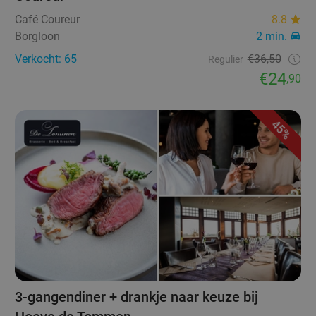
Café Coureur
8.8
Borgloon
2 min.
Verkocht: 65
€36,50
Regulier
€24
,90
45%
3-gangendiner + drankje naar keuze bij