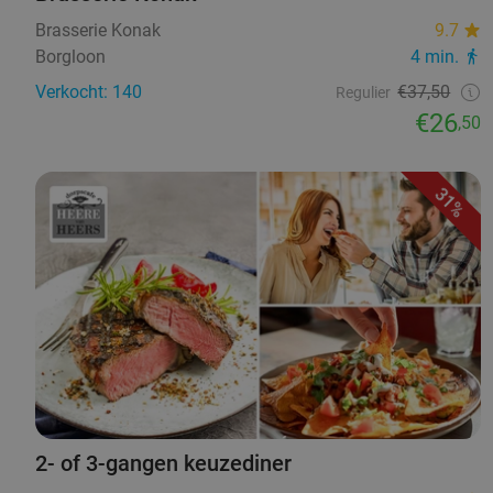
Brasserie Konak
9.7
Borgloon
4 min.
Verkocht: 140
€37,50
Regulier
€26
,50
31%
2- of 3-gangen keuzediner