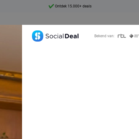
7 dagen per week beschikbaar
10+ miljoen leden
9,4
Bekend van:
Ontdek 15.000+ deals
caperoom of esc
 Ga voordelig pu
Social Deal!
Zoek deals in de buurt van
Haspengouw