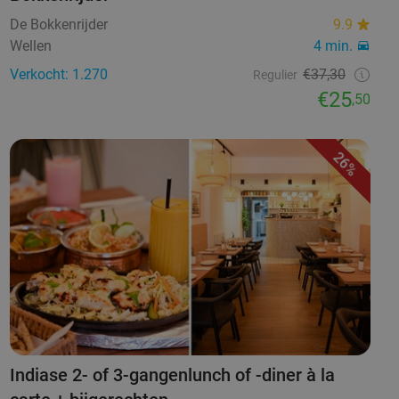
De Bokkenrijder
9.9
Wellen
4 min.
Verkocht: 1.270
€37,30
Regulier
€25
,50
26%
Indiase 2- of 3-gangenlunch of -diner à la