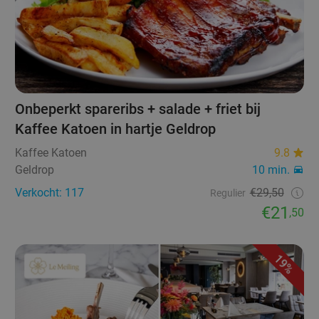
Onbeperkt spareribs + salade + friet bij
Kaffee Katoen in hartje Geldrop
Kaffee Katoen
9.8
Geldrop
10 min.
Verkocht: 117
€29,50
Regulier
€21
,50
19%