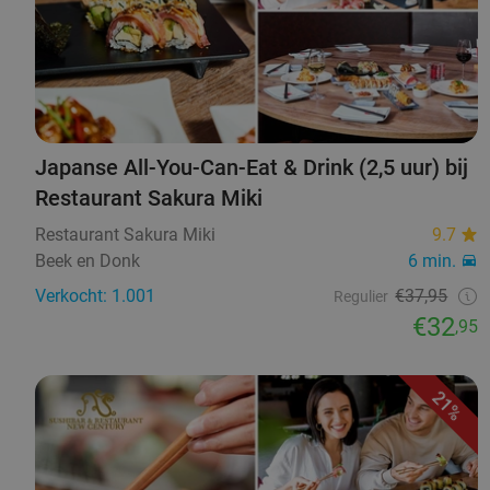
Japanse All-You-Can-Eat & Drink (2,5 uur) bij
Restaurant Sakura Miki
Restaurant Sakura Miki
9.7
Beek en Donk
6 min.
Verkocht: 1.001
€37,95
Regulier
€32
,95
21%