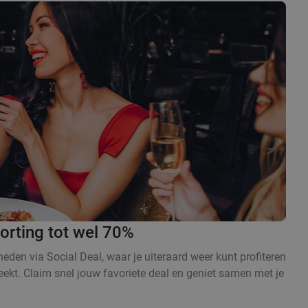
orting tot wel 70%
den via Social Deal, waar je uiteraard weer kunt profiteren
eekt. Claim snel jouw favoriete deal en geniet samen met je