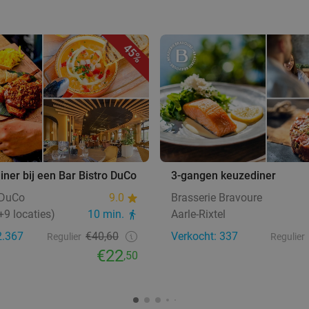
45%
ner bij een Bar Bistro DuCo
3-gangen keuzediner
 DuCo
9.0
Brasserie Bravoure
9 locaties)
10 min.
Aarle-Rixtel
2.367
€40,60
Verkocht: 337
Regulier
Regulier
€22
,50