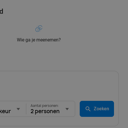
rd
Wie ga je meenemen?
Aantal personen:
Zoeken
keur
2 personen