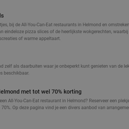
ls
oetjes, bij de All-You-Can-Eat restaurants in Helmond en omstreke
n eindeloze pizza slices of de heerlijkste wokgerechten, waarbij
ijscreaties of warme appeltaart.
elf als daarbuiten waar je onbeperkt kunt genieten van de lekkers
es beschikbaar.
elmond met tot wel 70% korting
 bij een All-You-Can-Eat restaurant in Helmond? Reserveer een ple
l 70%. Op deze pagina vind je een divers aanbod van arrangemente