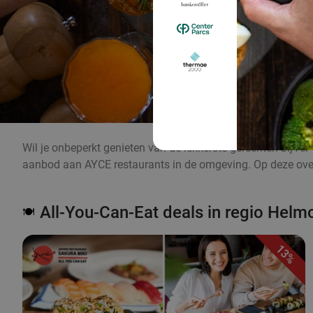
Wil je onbeperkt genieten van de lekkerste gerechten bij Al
aanbod aan AYCE restaurants in de omgeving. Op deze overz
All-You-Can-Eat deals in regio Helm
🍽️
13%