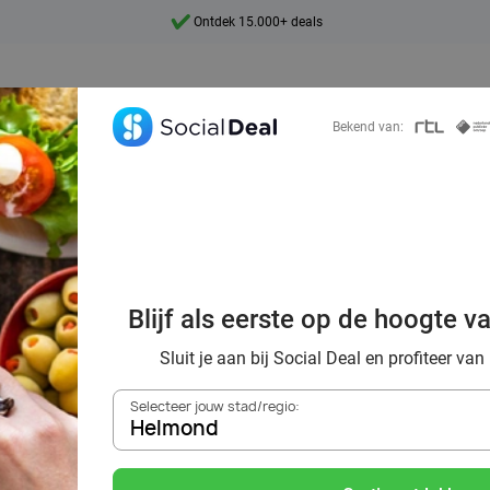
Ontdek 15.000+ deals
7 dagen per week beschikbaar
10+ miljoen leden
Bekend van:
9,4
Ontdek 15.000+ deals
de beste All-You
nts in Helmond m
Blijf als eerste op de hoogte v
Deal
Sluit je aan bij Social Deal en profiteer van
Selecteer jouw stad/regio:
Helmond
Zoek deals in de buurt van
Helmond