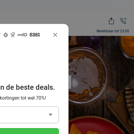
Bereikbaar tot 23:00
-Can-Eat
et Social
an de beste deals.
 kortingen tot wel 70%!