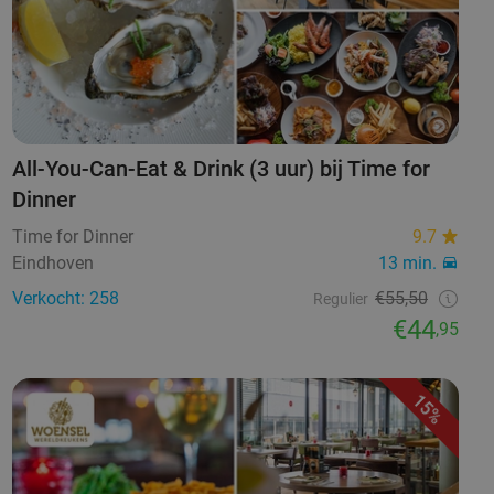
All-You-Can-Eat & Drink (3 uur) bij Time for
Dinner
Time for Dinner
9.7
Eindhoven
13 min.
Verkocht: 258
€55,50
Regulier
€44
,95
15%