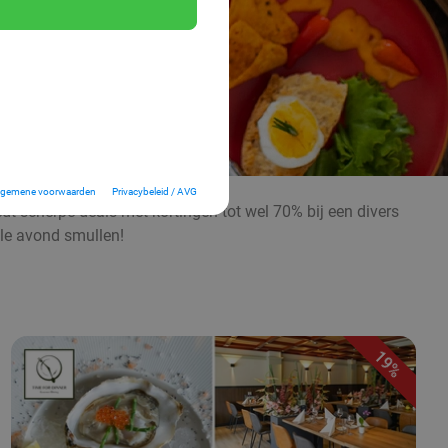
lgemene voorwaarden
Privacybeleid / AVG
edt scherpe deals met kortingen tot wel 70% bij een divers
ele avond smullen!
19%