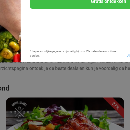
Gratis ontdekken
Bij mij in de buurt
* Je persoonlijke gegevens zijn veilig bij ons. We delen deze nooit met
derden.
A
l-You-Can-Eat restaurants in Helmond en de regio? Social Deal bi
ichtspagina ontdek je de beste deals en kun je voordelig de h
ond
27%