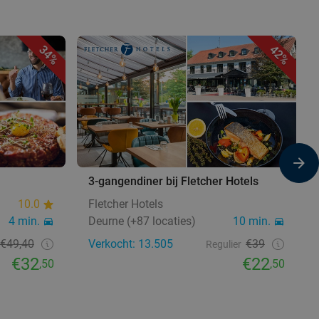
34%
42%
3-gangendiner bij Fletcher Hotels
10.0
Fletcher Hotels
4 min.
Deurne (+87 locaties)
10 min.
€49,40
Verkocht: 13.505
€39
Regulier
€32
€22
,50
,50