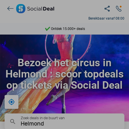
Bereikbaar vanaf 08:00
Ontdek 15.000+ deals
7 dagen per week beschikbaar
10+ miljoen leden
Bezoek het circus in
9,4
Helmond : scoor topdeals
Ontdek 15.000+ deals
op tickets via Social Deal
Bij mij in de buurt
Zoek deals in de buurt van
Helmond