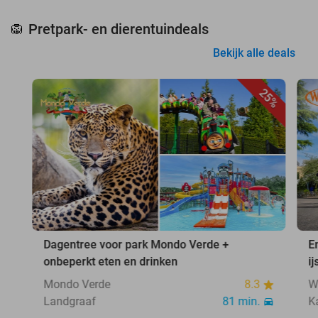
Pretpark- en dierentuindeals
🦁
Bekijk alle deals
25%
Dagentree voor park Mondo Verde +
E
onbeperkt eten en drinken
ij
Mondo Verde
8.3
W
Landgraaf
81 min.
K