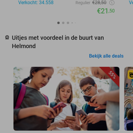
Verkocht: 34.558
€28,50
V
Regulier
€21
,50
Uitjes met voordeel in de buurt van
🎡
Helmond
Bekijk alle deals
55%