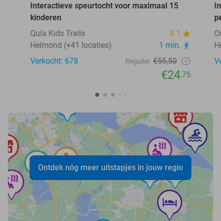
Interactieve speurtocht voor maximaal 15
I
kinderen
p
Qula Kids Trails
8.1
O
Helmond (+41 locaties)
1 min.
H
Verkocht: 678
€55,50
V
Regulier
€24
,75
Ontdek nóg meer uitstapjes in jouw regio