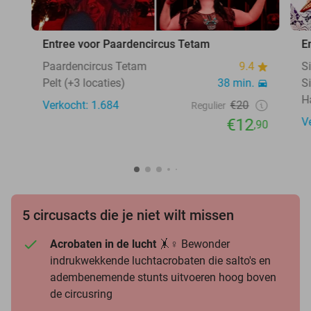
Entree voor Paardencircus Tetam
E
Paardencircus Tetam
9.4
S
Pelt (+3 locaties)
38 min.
S
H
Verkocht: 1.684
€20
Regulier
€12
V
,90
5 circusacts die je niet wilt missen
Acrobaten in de lucht
🤸♀️ Bewonder
indrukwekkende luchtacrobaten die salto's en
adembenemende stunts uitvoeren hoog boven
de circusring