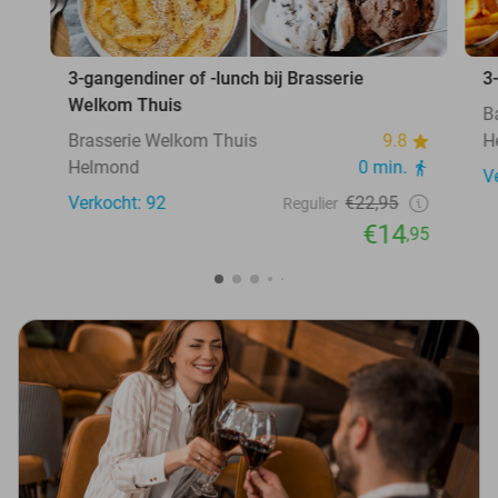
3-gangendiner of -lunch bij Brasserie
3
Welkom Thuis
B
Brasserie Welkom Thuis
9.8
H
Helmond
0 min.
V
Verkocht: 92
€22,95
Regulier
€14
,95