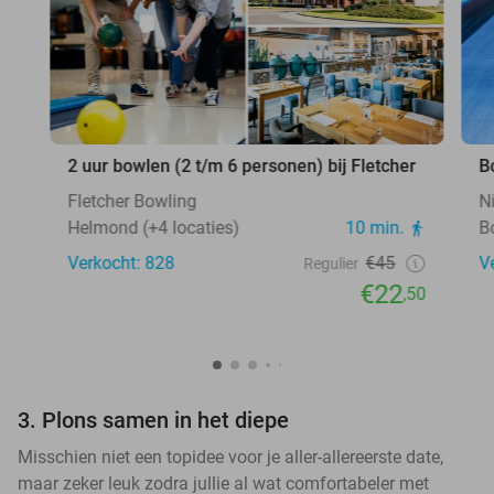
2 uur bowlen (2 t/m 6 personen) bij Fletcher
B
Fletcher Bowling
N
Helmond (+4 locaties)
10 min.
B
Verkocht: 828
€45
V
Regulier
€22
,50
3. Plons samen in het diepe
Misschien niet een topidee voor je aller-allereerste date,
maar zeker leuk zodra jullie al wat comfortabeler met