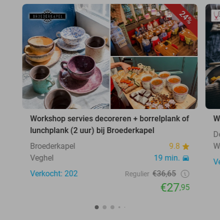
24%
Workshop servies decoreren + borrelplank of
W
lunchplank (2 uur) bij Broederkapel
D
Broederkapel
9.8
W
Veghel
19 min.
V
Verkocht: 202
€36,65
Regulier
€27
,95