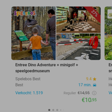
27%
Entree Dino Adventure + minigolf +
E
speelgoedmuseum
s
Spelebos Best
9.4
H
Best
17 min.
H
Verkocht: 1.519
€14,95
V
Regulier
€10
,95