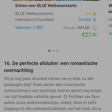
Entree voor BLUE Wellnessresorts
W
k
BLUE Wellnessresorts
8.8
Helmond (+4 locaties)
10 min.
H
H
Verkocht: 2.585
€41,50
Regulier
€21
V
,50
16. De perfecte afsluiter: een romantische
overnachting
Wil je nog geen afscheid nemen van je date, na een
geslaagde dag? Boek samen een romantische
overnachting in een prachtige stad en geniet nog langer
van dat heerlijke verliefde gevoel. 😍 Profiteer van fijne
extra’s zoals welkomstdrankjes, ontbijt, diner of zelfs
toegang tot alle wellnessfaciliteiten van het hotel. Als je