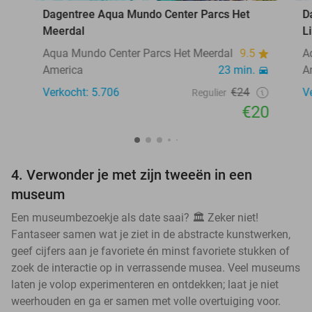
Dagentree Aqua Mundo Center Parcs Het
D
Meerdal
L
Aqua Mundo Center Parcs Het Meerdal
9.5
A
America
23 min.
A
Verkocht: 5.706
€24
V
Regulier
€20
4. Verwonder je met zijn tweeën in een
museum
Een museumbezoekje als date saai? 🏛️ Zeker niet!
Fantaseer samen wat je ziet in de abstracte kunstwerken,
geef cijfers aan je favoriete én minst favoriete stukken of
zoek de interactie op in verrassende musea. Veel museums
laten je volop experimenteren en ontdekken; laat je niet
weerhouden en ga er samen met volle overtuiging voor.