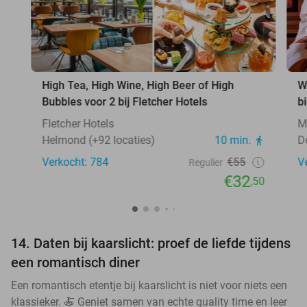
High Tea, High Wine, High Beer of High
W
Bubbles voor 2 bij Fletcher Hotels
b
Fletcher Hotels
M
Helmond (+92 locaties)
10 min.
D
Verkocht: 784
€55
V
Regulier
€32
,50
14. Daten bij kaarslicht: proef de liefde tijdens
een romantisch diner
Een romantisch etentje bij kaarslicht is niet voor niets een
klassieker. 🍝 Geniet samen van echte quality time en leer