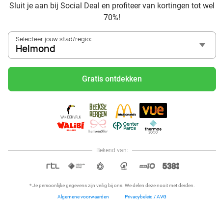
Sluit je aan bij Social Deal en profiteer van kortingen tot wel
70%!
Bestemming of hotel
Helmond
Selecteer jouw stad/regio:
Helmond
Zoeken
Gratis ontdekken
Ontdek nog meer topdeals in jouw omgeving
Bekend van:
Hoi, onze klantenservice is open,
dus als je een vraag hebt helpen
OPEN IN APP
we je graag!
* Je persoonlijke gegevens zijn veilig bij ons. We delen deze nooit met derden.
Algemene voorwaarden
Privacybeleid / AVG
Home
Dichtbij
Restaurants
Hotels
Menu