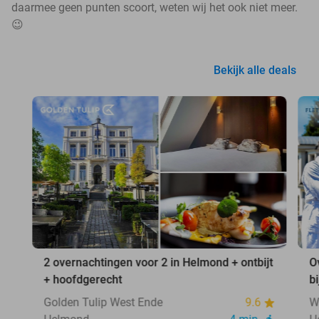
daarmee geen punten scoort, weten wij het ook niet meer.
😉
Bekijk alle deals
2 overnachtingen voor 2 in Helmond + ontbijt
O
+ hoofdgerecht
b
Golden Tulip West Ende
9.6
W