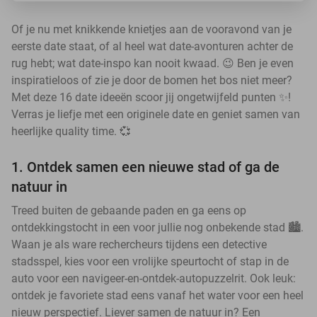
Of je nu met knikkende knietjes aan de vooravond van je
eerste date staat, of al heel wat date-avonturen achter de
rug hebt; wat date-inspo kan nooit kwaad. 😉 Ben je even
inspiratieloos of zie je door de bomen het bos niet meer?
Met deze 16 date ideeën scoor jij ongetwijfeld punten ✨!
Verras je liefje met een originele date en geniet samen van
heerlijke quality time. 💞
1. Ontdek samen een nieuwe stad of ga de
natuur in
Treed buiten de gebaande paden en ga eens op
ontdekkingstocht in een voor jullie nog onbekende stad 🏙️.
Waan je als ware rechercheurs tijdens een detective
stadsspel, kies voor een vrolijke speurtocht of stap in de
auto voor een navigeer-en-ontdek-autopuzzelrit. Ook leuk:
ontdek je favoriete stad eens vanaf het water voor een heel
nieuw perspectief. Liever samen de natuur in? Een