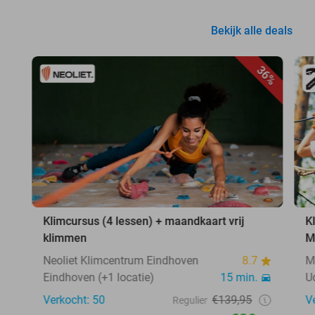
Bekijk alle deals
36%
Klimcursus (4 lessen) + maandkaart vrij
K
klimmen
M
Neoliet Klimcentrum Eindhoven
8.7
M
Eindhoven (+1 locatie)
15 min.
U
Verkocht: 50
€139,95
V
Regulier