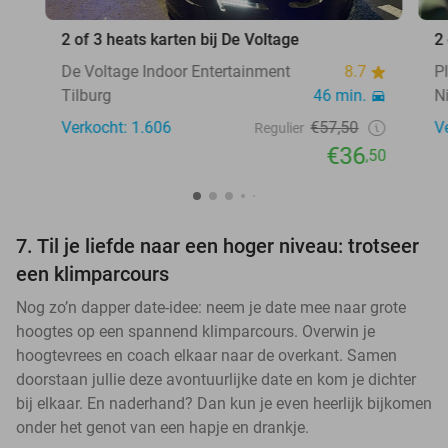
2 of 3 heats karten bij De Voltage
2
De Voltage Indoor Entertainment
8.7
P
Tilburg
46 min.
N
Verkocht: 1.606
€57,50
V
Regulier
€36
,50
7. Til je liefde naar een hoger niveau: trotseer
een klimparcours
Nog zo’n dapper date-idee: neem je date mee naar grote
hoogtes op een spannend klimparcours. Overwin je
hoogtevrees en coach elkaar naar de overkant. Samen
doorstaan jullie deze avontuurlijke date en kom je dichter
bij elkaar. En naderhand? Dan kun je even heerlijk bijkomen
onder het genot van een hapje en drankje.