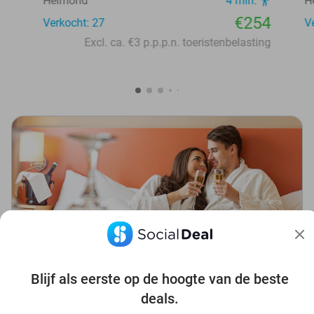
Helmond
4 min.
H
€254
Verkocht: 27
V
Excl. ca. €3 p.p.p.n. toeristenbelasting
Snel je romantische getaway
Blijf als eerste op de hoogte van de beste
boeken?
deals.
Kies de datum en ontdek tophotels in de regio