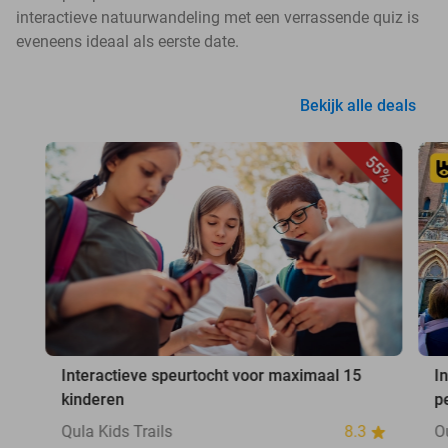
interactieve natuurwandeling met een verrassende quiz is
eveneens ideaal als eerste date.
Bekijk alle deals
55%
Interactieve speurtocht voor maximaal 15
I
kinderen
p
Qula Kids Trails
8.3
O