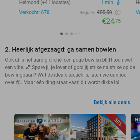
Helmond (+41 locaties)
1 min.
H
Verkocht: 678
€55,50
V
Regulier
€24
,75
2. Heerlijk afgezaagd: ga samen bowlen
Ook al is het áárdig cliché, een potje bowlen blijft toch wel
een vibe. 🎳 Spare jij je lover of gooi jij strike na strike op de
bowlingbaan? Wat de ideale tactiek is, laten we aan jou
over 😜. Maar één ding staat vast: dit wordt dikke lol!
Bekijk alle deals
50%