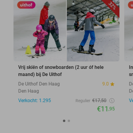
32%
Vrij skiën of snowboarden (2 uur óf hele
In
maand) bij De Uithof
s
De Uithof Den Haag
9.0
D
Den Haag
D
Verkocht: 1.295
€17,50
V
Regulier
€11
,95