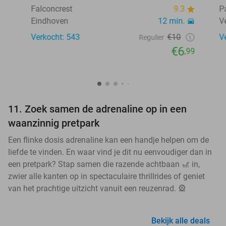
Falconcrest
9.3
P
Eindhoven
12 min.
V
Verkocht: 543
€10
V
Regulier
€6
,99
11. Zoek samen de adrenaline op in een
waanzinnig pretpark
Een flinke dosis adrenaline kan een handje helpen om de
liefde te vinden. En waar vind je dit nu eenvoudiger dan in
een pretpark? Stap samen die razende achtbaan 🎢 in,
zwier alle kanten op in spectaculaire thrillrides of geniet
van het prachtige uitzicht vanuit een reuzenrad. 🎡
Bekijk alle deals