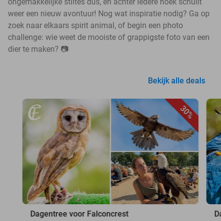
ongemakkelijke stiltes dus, en achter iedere hoek schuilt
weer een nieuw avontuur! Nog wat inspiratie nodig? Ga op
zoek naar elkaars spirit animal, of begin een photo
challenge: wie weet de mooiste of grappigste foto van een
dier te maken? 📷
Bekijk alle deals
30%
Dagentree voor Falconcrest
D