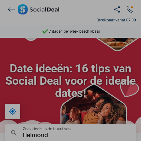
Ontdek 15.000+ deals
Bereikbaar vanaf 07:00
7 dagen per week beschikbaar
10+ miljoen leden
9,4
Date ideeën: 16 tips van
Ontdek 15.000+ deals
Social Deal voor de ideale
dates!
Bij mij in de buurt
Zoek deals in de buurt van
Helmond