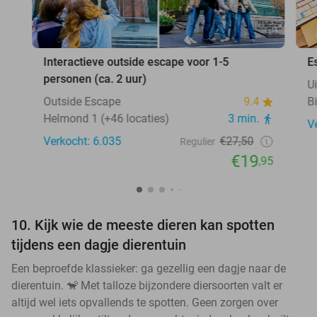
Interactieve outside escape voor 1-5
E
personen (ca. 2 uur)
U
Outside Escape
9.4
Bi
Helmond 1 (+46 locaties)
3 min.
V
Verkocht: 6.035
€27,50
Regulier
€19
,95
10. Kijk wie de meeste dieren kan spotten
tijdens een dagje dierentuin
Een beproefde klassieker: ga gezellig een dagje naar de
dierentuin. 🐒 Met talloze bijzondere diersoorten valt er
altijd wel iets opvallends te spotten. Geen zorgen over