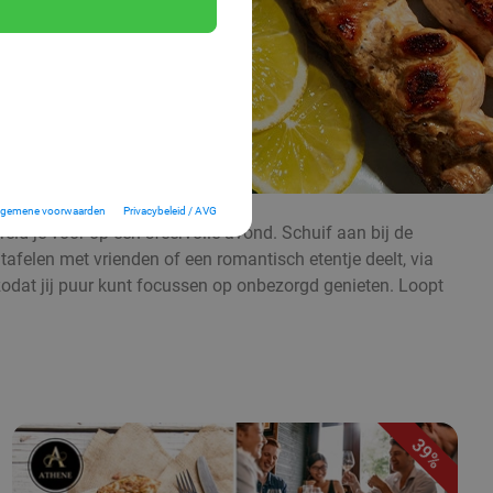
lgemene voorwaarden
Privacybeleid / AVG
d je voor op een sfeervolle avond. Schuif aan bij de
 tafelen met vrienden of een romantisch etentje deelt, via
, zodat jij puur kunt focussen op onbezorgd genieten. Loopt
39%