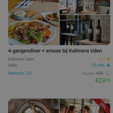
4-gangendiner + amuse bij Kalimera Uden
Kalimera Uden
9.7
Uden
23 min.
Verkocht: 227
€35
Regulier
€23
,95
29%