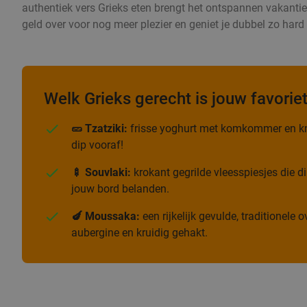
authentiek vers Grieks eten brengt het ontspannen vakantiege
geld over voor nog meer plezier en geniet je dubbel zo har
Welk Grieks gerecht is jouw favorie
🥒 Tzatziki:
frisse yoghurt met komkommer en kn
dip vooraf!
🍢 Souvlaki:
krokant gegrilde vleesspiesjes die di
jouw bord belanden.
🍆 Moussaka:
een rijkelijk gevulde, traditionele
aubergine en kruidig gehakt.