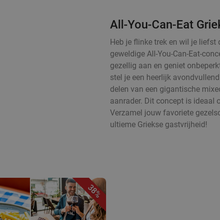
All-You-Can-Eat Gri
Heb je flinke trek en wil je lie
geweldige All-You-Can-Eat-conce
gezellig aan en geniet onbeperk
stel je een heerlijk avondvulle
delen van een gigantische mixed 
aanrader. Dit concept is ideaal 
Verzamel jouw favoriete gezels
ultieme Griekse gastvrijheid!
38%