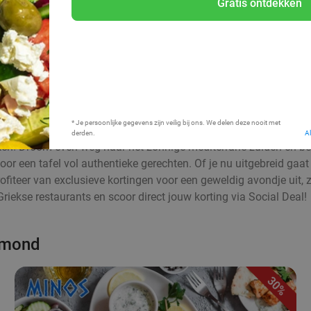
Gratis ontdekken
Bij mij in de buurt
* Je persoonlijke gegevens zijn veilig bij ons. We delen deze nooit met
derden.
A
n! Droom even weg naar het zonnige mediterrane zuiden en berei
or een tafel vol authentieke gerechten. Of je nu uitgebreid gaat
Profiteer van exclusieve kortingen voor een geweldig avondje uit
Griekse restaurants en scoor direct jouw korting via Social Deal!
elmond
30%