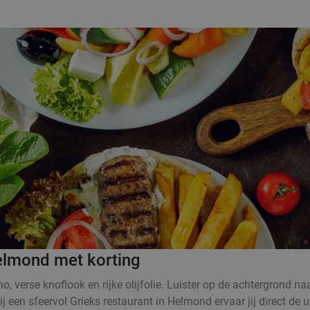
Helmond met korting
no, verse knoflook en rijke olijfolie. Luister op de achtergrond na
een sfeervol Grieks restaurant in Helmond ervaar jij direct de ul