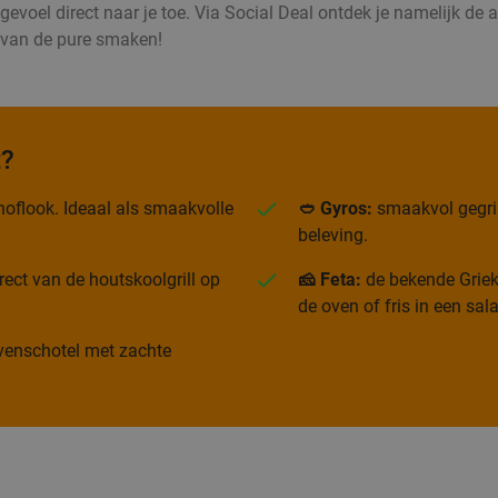
voel direct naar je toe. Via Social Deal ontdek je namelijk de all
d van de pure smaken!
t?
oflook. Ideaal als smaakvolle
🥙 Gyros:
smaakvol gegrild
beleving.
rect van de houtskoolgrill op
🧀 Feta:
de bekende Grieks
de oven of fris in een sal
 ovenschotel met zachte