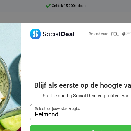
7 dagen per week beschikbaar
10+ miljoen leden
9,4
Bekend van:
Ontdek 15.000+ deals
oordelig de best
Blijf als eerste op de hoogte v
ts in Helmond e
Sluit je aan bij Social Deal en profiteer van
Selecteer jouw stad/regio:
Helmond
Zoek deals in de buurt van
Helmond