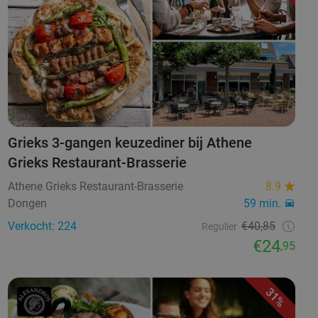
Grieks 3-gangen keuzediner bij Athene
Grieks Restaurant-Brasserie
Athene Grieks Restaurant-Brasserie
8.9
Dongen
59 min.
Verkocht: 224
€40,85
Regulier
€24
,95
31%