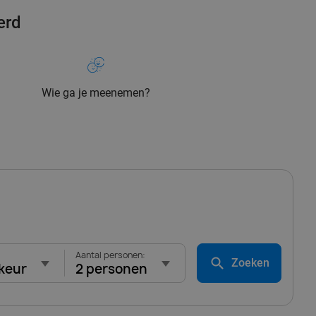
erd
Wie ga je meenemen?
Aantal personen:
Zoeken
keur
2 personen