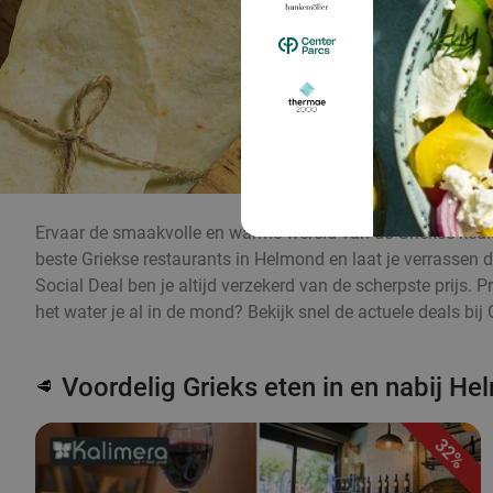
Ervaar de smaakvolle en warme wereld van de Griekse keuke
beste Griekse restaurants in Helmond en laat je verrassen do
Social Deal ben je altijd verzekerd van de scherpste prijs. 
het water je al in de mond? Bekijk snel de actuele deals bij 
Voordelig Grieks eten in en nabij H
🥩
32%