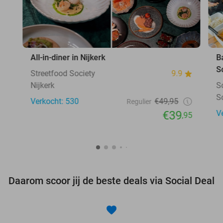
All-in-diner in Nijkerk
B
S
Streetfood Society
9.9
Nijkerk
S
S
Verkocht: 530
€49,95
Regulier
€39
V
,95
Daarom scoor jij de beste deals via Social Deal