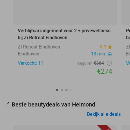
Verblijfsarrangement voor 2 + privéwellness
P
bij Zí Retreat Eindhoven
b
Zí Retreat Eindhoven
8.3
Z
Eindhoven
13 min.
E
Verkocht: 11
€364
V
Regulier
€274
Beste beautydeals van Helmond
💅
Bekijk alle deals