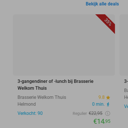
Bekijk alle deals
35%
3-gangendiner of -lunch bij Brasserie
3
Welkom Thuis
B
Brasserie Welkom Thuis
9.8
H
Helmond
0 min.
V
Verkocht: 90
€22,95
Regulier
€14
,95