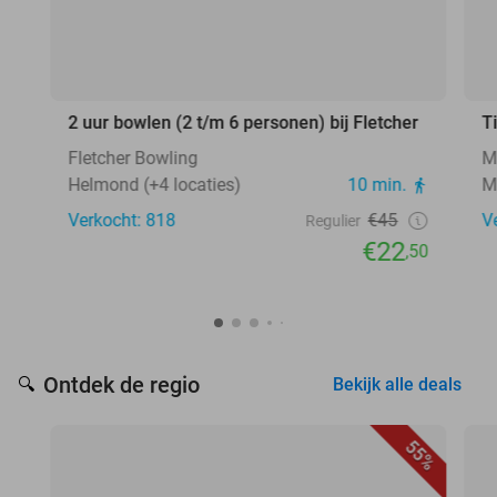
2 uur bowlen (2 t/m 6 personen) bij Fletcher
T
Fletcher Bowling
M
Helmond (+4 locaties)
10 min.
M
Verkocht: 818
€45
V
Regulier
€22
,50
Ontdek de regio
🔍
Bekijk alle deals
55%