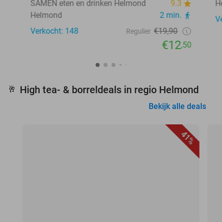
SAMEN eten en drinken Helmond
9.3
H
Helmond
2 min.
V
Verkocht: 148
€19,90
Regulier
€12
,50
High tea- & borreldeals in regio Helmond
🥂
Bekijk alle deals
41%