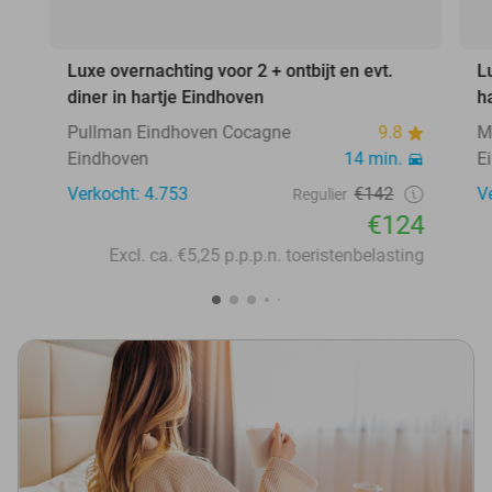
Luxe overnachting voor 2 + ontbijt en evt.
L
diner in hartje Eindhoven
h
Pullman Eindhoven Cocagne
9.8
M
Eindhoven
14 min.
E
Verkocht: 4.753
€142
V
Regulier
€124
Excl. ca. €5,25 p.p.p.n. toeristenbelasting