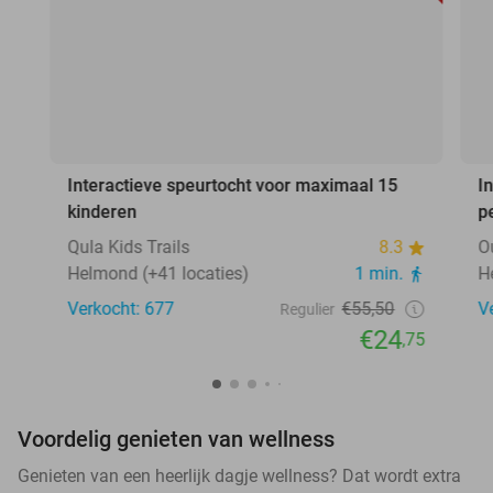
Interactieve speurtocht voor maximaal 15
I
kinderen
p
Qula Kids Trails
8.3
O
Helmond (+41 locaties)
1 min.
H
Verkocht: 677
€55,50
V
Regulier
€24
,75
Voordelig genieten van wellness
Genieten van een heerlijk dagje wellness? Dat wordt extra