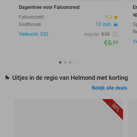
Dagentree voor Falconcrest
E
s
Falconcrest
9.3
Eindhoven
12 min.
S
B
Verkocht: 532
€10
Regulier
€6
V
,99
Uitjes in de regio van Helmond met korting
🎠
Bekijk alle deals
50%