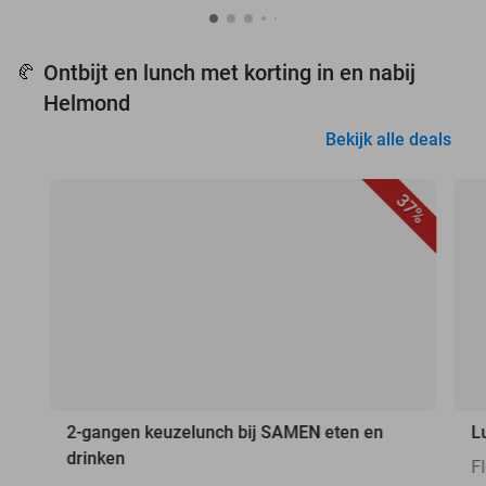
Ontbijt en lunch met korting in en nabij
🥐
Helmond
Bekijk alle deals
37%
2-gangen keuzelunch bij SAMEN eten en
L
drinken
F