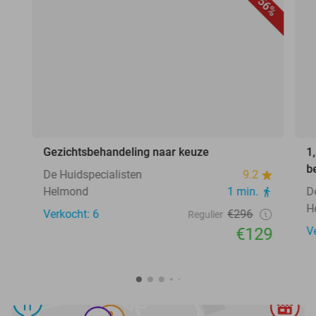
56%
Gezichtsbehandeling naar keuze
1
b
De Huidspecialisten
9.2
Helmond
1 min.
D
H
Verkocht: 6
€296
Regulier
€129
V