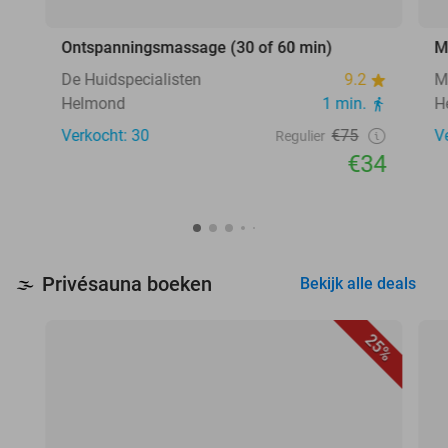
Ontspanningsmassage (30 of 60 min)
M
De Huidspecialisten
9.2
M
Helmond
1 min.
H
Verkocht: 30
€75
V
Regulier
€34
Privésauna boeken
🌫️
Bekijk alle deals
25%