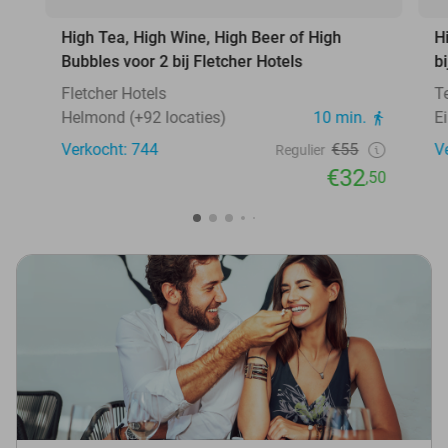
High Tea, High Wine, High Beer of High
H
Bubbles voor 2 bij Fletcher Hotels
b
Fletcher Hotels
T
Helmond (+92 locaties)
10 min.
E
Verkocht: 744
€55
V
Regulier
€32
,50