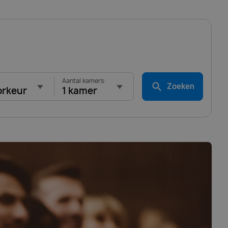
Aantal kamers:
Zoeken
orkeur
1 kamer