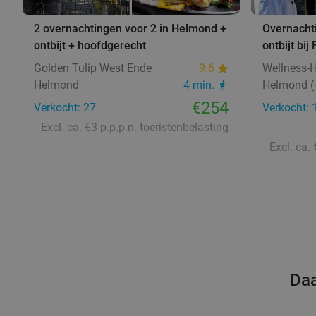
2 overnachtingen voor 2 in Helmond +
Overnachti
ontbijt + hoofdgerecht
ontbijt bij
Golden Tulip West Ende
9.6
Wellness-H
Helmond
4 min.
Helmond (+
€254
Verkocht: 27
Verkocht: 
Excl. ca. €3 p.p.p.n. toeristenbelasting
Excl. ca.
Daa