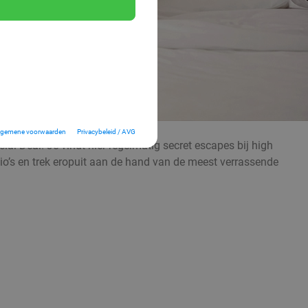
lgemene voorwaarden
Privacybeleid / AVG
al Deal! Je vindt hier regelmatig secret escapes bij high
gio’s en trek eropuit aan de hand van de meest verrassende