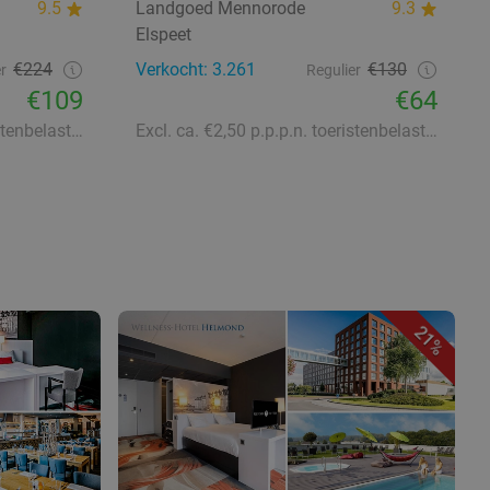
9.5
Landgoed Mennorode
9.3
Elspeet
€224
Verkocht: 3.261
€130
r
Regulier
€109
€64
Excl. ca. €2,20 p.p.p.n. toeristenbelasting
Excl. ca. €2,50 p.p.p.n. toeristenbelasting
21%