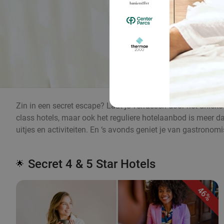
Zin in een secret escape? Laat je verrassen door het unieke
class hotels, maar ook het reguliere hotelaanbod is meer da
uitjes en activiteiten. En ‘s avonds geniet je van gastronom
Secret 4 & 5 Star Hotels
🌟
46%