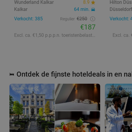
Wunderland Kalkar
8.9
Hilton Düs
Kalkar
64 min.
Düsseldor
Verkocht: 385
€250
Verkocht: 
Regulier
€187
Excl. ca. €1,50 p.p.p.n. toeristenbelasting
Excl. ca.
Ontdek de fijnste hoteldeals in en n
🛌