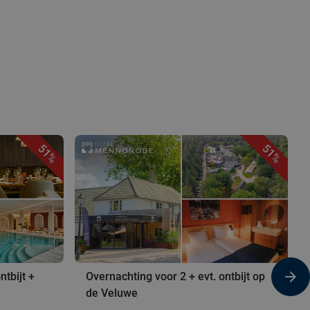
51%
51%
tbijt +
Overnachting voor 2 + evt. ontbijt op
de Veluwe