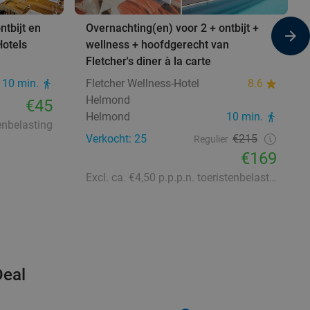
ntbijt en
Overnachting(en) voor 2 + ontbijt +
Hotels
wellness + hoofdgerecht van
Fletcher's diner à la carte
10 min.
Fletcher Wellness-Hotel
8.6
Helmond
€45
Helmond
10 min.
tenbelasting
Verkocht: 25
€215
Regulier
€169
Excl. ca. €4,50 p.p.p.n. toeristenbelasting
Deal