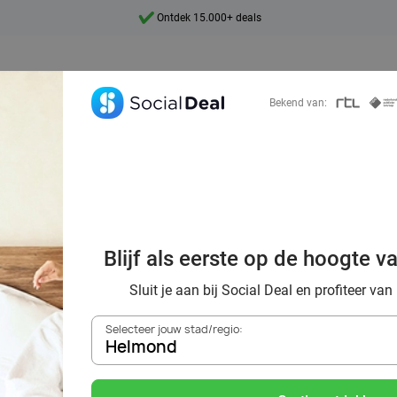
Ontdek 15.000+ deals
7 dagen per week beschikbaar
10+ miljoen leden
Bekend van:
9,4
Ontdek 15.000+ deals
t escapes: verr
ten in Helmond v
Blijf als eerste op de hoogte v
Deal
Sluit je aan bij Social Deal en profiteer van
Selecteer jouw stad/regio:
Helmond
Zoek deals in de buurt van
Helmond