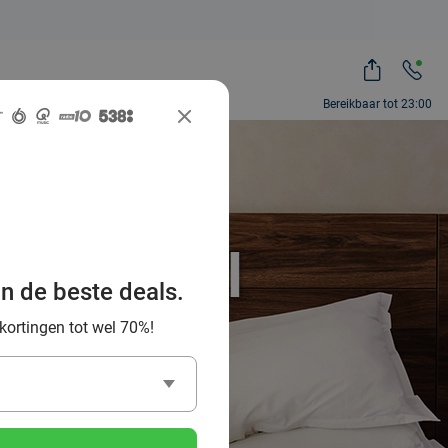
Bereikbaar tot 23:00
assend
ia Social
an de beste deals.
 kortingen tot wel 70%!