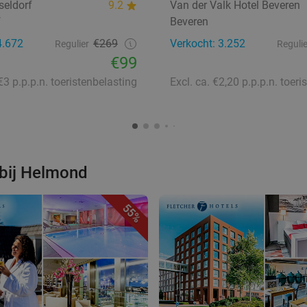
seldorf
9.2
Van der Valk Hotel Beveren
f
Beveren
4.672
€269
Verkocht: 3.252
Regulier
Regulie
€99
 €3 p.p.p.n. toeristenbelasting
abij Helmond
55%