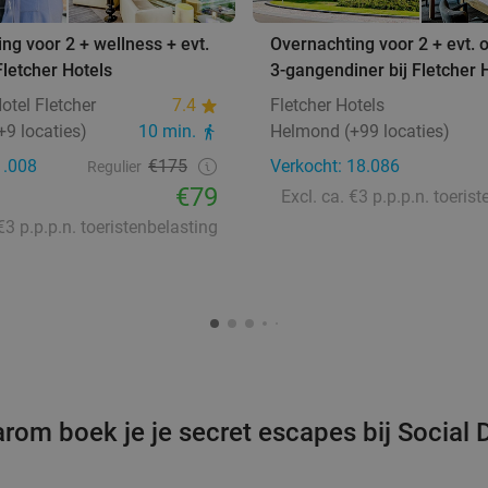
ng voor 2 + wellness + evt.
Overnachting voor 2 + evt. o
 Fletcher Hotels
3-gangendiner bij Fletcher 
otel Fletcher
7.4
Fletcher Hotels
9 locaties)
10 min.
Helmond (+99 locaties)
1.008
€175
Verkocht: 18.086
Regulier
€79
Excl. ca. €3 p.p.p.n. toeris
 €3 p.p.p.n. toeristenbelasting
rom boek je je secret escapes bij Social 