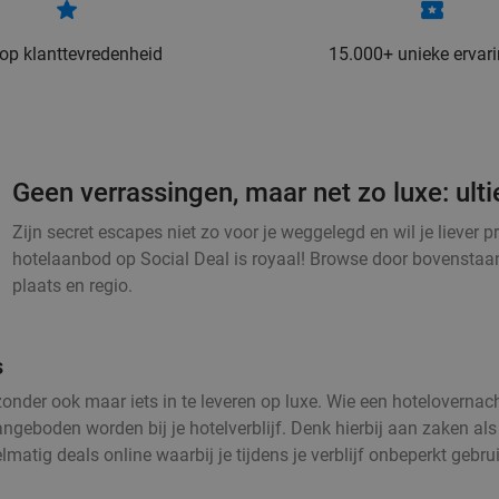
 op klanttevredenheid
15.000+ unieke ervar
Geen verrassingen, maar net zo luxe: ult
Zijn secret escapes niet zo voor je weggelegd en wil je liever 
hotelaanbod op Social Deal is royaal! Browse door bovenstaan
plaats en regio.
s
 zonder ook maar iets in te leveren op luxe. Wie een hotelovernac
 aangeboden worden bij je hotelverblijf. Denk hierbij aan zaken al
regelmatig deals online waarbij je tijdens je verblijf onbeperkt g