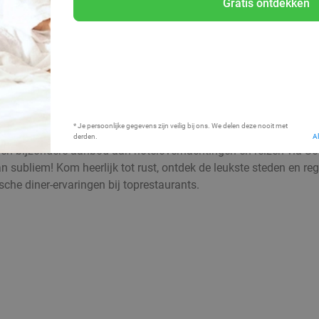
Gratis ontdekken
Bij mij in de buurt
* Je persoonlijke gegevens zijn veilig bij ons. We delen deze nooit met
derden.
A
 en bijzondere aanbod aan hotelovernachtingen en reizen via Soci
n subliem! Kom heerlijk tot rust, ontdek de leukste steden en re
ische diner-ervaringen bij toprestaurants.