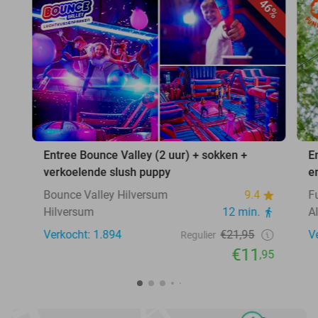
46%
Entree Bounce Valley (2 uur) + sokken +
E
verkoelende slush puppy
e
Bounce Valley Hilversum
9.4
F
Hilversum
12 min.
A
Verkocht: 1.894
€21,95
V
Regulier
€11
,95