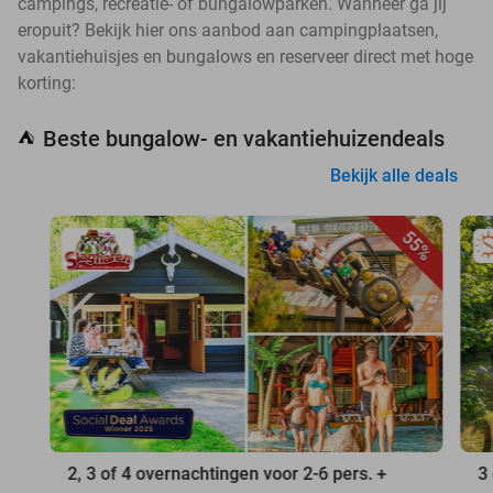
campings, recreatie- of bungalowparken. Wanneer ga jij
eropuit? Bekijk hier ons aanbod aan campingplaatsen,
vakantiehuisjes en bungalows en reserveer direct met hoge
korting:
Beste bungalow- en vakantiehuizendeals
⛺
Bekijk alle deals
55%
2, 3 of 4 overnachtingen voor 2-6 pers. +
3