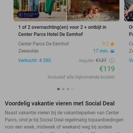
1 of 2 overnachting(en) voor 2 + ontbijt in
O
Center Parcs Hotel De Eemhof
P
Center Parcs De Eemhof
9.2
C
Zeewolde
17 min.
Z
Verkocht: 4.580
€137
V
Regulier
€119
Inclusief alle bijkomende kosten
Voordelig vakantie vieren met Social Deal
Naast vakantie vieren bij de vakantieparken van Center
Parcs, vind je bij Social Deal regelmatig topaanbiedingen
voor een week, midweek of weekend weg bij andere