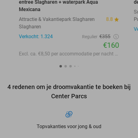
entree Slagharen + waterpark Aqua
d
Mexicana
S
Attractie & Vakantiepark Slagharen
8.8
P
Slagharen
V
Verkocht: 1.324
€355
Regulier
€160
Excl. ca. €8,50 per accommodatie per nacht aan lokale heffingen
4 redenen om je droomvakantie te boeken bij
Center Parcs
Topvakanties voor jong & oud