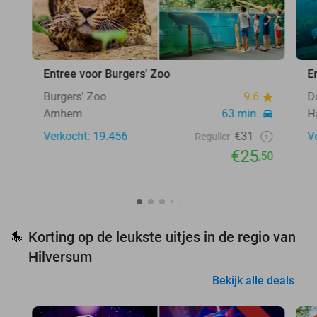
Entree voor Burgers' Zoo
E
Burgers' Zoo
9.6
D
Arnhem
63 min.
H
Verkocht: 19.456
€31
V
Regulier
€25
,50
Korting op de leukste uitjes in de regio van
🎠
Hilversum
Bekijk alle deals