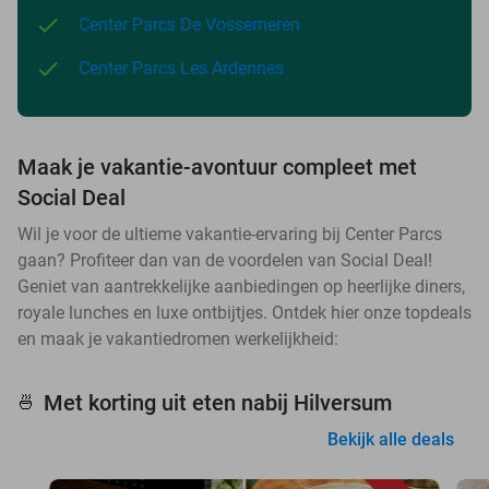
Center Parcs De Vossemeren
Center Parcs Les Ardennes
Maak je vakantie-avontuur compleet met
Social Deal
Wil je voor de ultieme vakantie-ervaring bij Center Parcs
gaan? Profiteer dan van de voordelen van Social Deal!
Geniet van aantrekkelijke aanbiedingen op heerlijke diners,
royale lunches en luxe ontbijtjes. Ontdek hier onze topdeals
en maak je vakantiedromen werkelijkheid:
Met korting uit eten nabij Hilversum
🍜
Bekijk alle deals