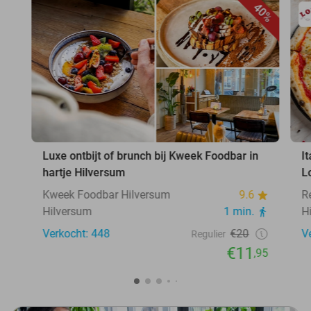
40%
Luxe ontbijt of brunch bij Kweek Foodbar in
I
hartje Hilversum
L
Kweek Foodbar Hilversum
9.6
R
Hilversum
1 min.
H
Verkocht: 448
€20
V
Regulier
€11
,95