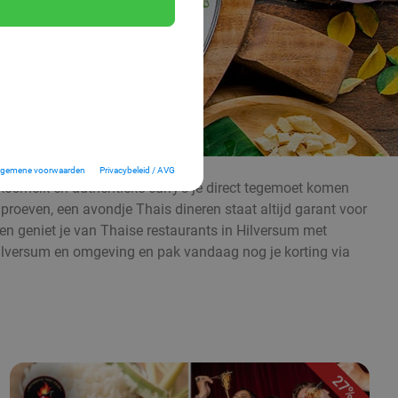
lgemene voorwaarden
Privacybeleid / AVG
kosmelk en authentieke curry’s je direct tegemoet komen
 proeven, een avondje Thais dineren staat altijd garant voor
s en geniet je van Thaise restaurants in Hilversum met
n Hilversum en omgeving en pak vandaag nog je korting via
27%