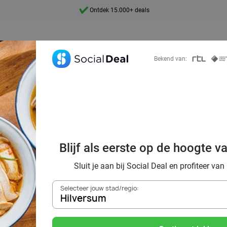
Ontdek 15.000+ deals
7 dagen per week beschikbaar
10+ miljoen leden
Bekend van:
9,4
Ontdek 15.000+ deals
oordelig de bes
Blijf als eerste op de hoogte v
s in Hilversum 
Sluit je aan bij Social Deal en profiteer van
Selecteer jouw stad/regio:
Hilversum
Zoek deals in de buurt van
Hilversum