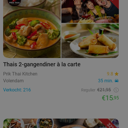
Thais 2-gangendiner à la carte
Prik Thai Kitchen
9.8
Volendam
35 min.
Verkocht: 216
€21,95
Regulier
€15
,95
32%