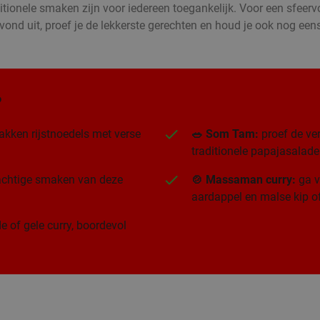
itionele smaken zijn voor iedereen toegankelijk. Voor een sfeervo
vond uit, proef je de lekkerste gerechten en houd je ook nog eens
?
akken rijstnoedels met verse
🥗 Som Tam:
proef de ver
traditionele papajasalade
rachtige smaken van deze
🍲 Massaman curry:
ga v
aardappel en malse kip of
e of gele curry, boordevol