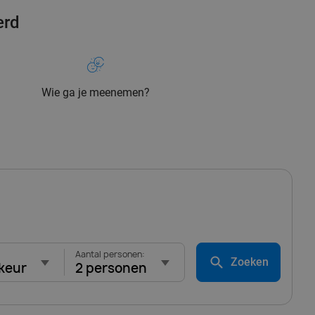
erd
Wie ga je meenemen?
Aantal personen:
Zoeken
keur
2 personen