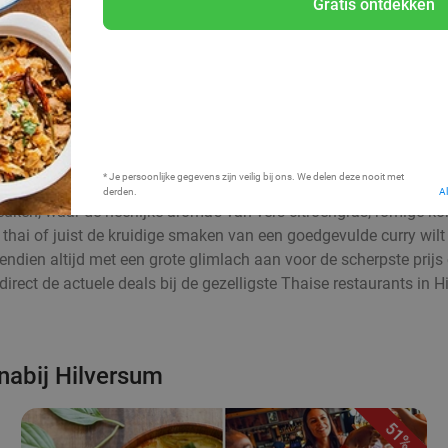
Gratis ontdekken
Bij mij in de buurt
* Je persoonlijke gegevens zijn veilig bij ons. We delen deze nooit met
derden.
A
uken, waar de heerlijke aroma’s van vers citroengras, romige ko
d thai of juist de kruidige smaken van een goedgevulde curry wilt
ovendien altijd met een grote glimlach aan voor de scherpste prij
 direct de actuele deals bij de gezelligste Thaise restaurants i
 nabij Hilversum
51%