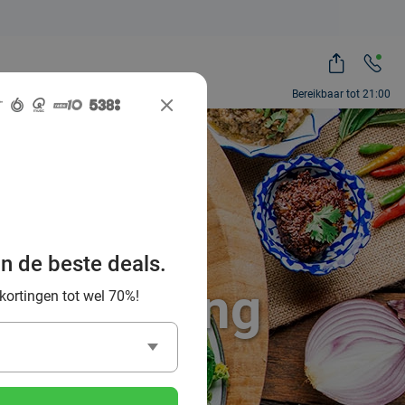
Bereikbaar tot 21:00
te Thaise
an de beste deals.
en omgeving
 kortingen tot wel 70%!