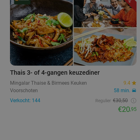
Thais 3- of 4-gangen keuzediner
Mingalar Thaise & Birmees Keuken
9.4
Voorschoten
58 min.
Verkocht: 144
€30,50
Regulier
€20
,95