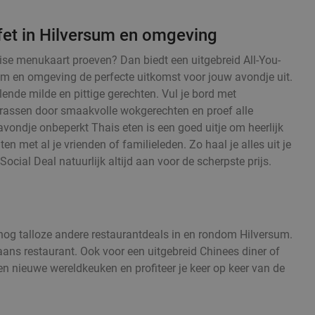
fet in Hilversum en omgeving
haise menukaart proeven? Dan biedt een uitgebreid All-You-
um en omgeving de perfecte uitkomst voor jouw avondje uit.
ende milde en pittige gerechten. Vul je bord met
errassen door smaakvolle wokgerechten en proef alle
avondje onbeperkt Thais eten is een goed uitje om heerlijk
ten met al je vrienden of familieleden. Zo haal je alles uit je
Social Deal natuurlijk altijd aan voor de scherpste prijs.
n nog talloze andere restaurantdeals in en rondom Hilversum.
iaans restaurant. Ook voor een uitgebreid Chinees diner of
en nieuwe wereldkeuken en profiteer je keer op keer van de