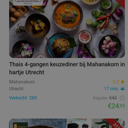
Thais 4-gangen keuzediner bij Mahanakorn in
hartje Utrecht
Mahanakorn
9.2
Utrecht
17 min.
Verkocht: 269
€42
Regulier
€24
,95
31%