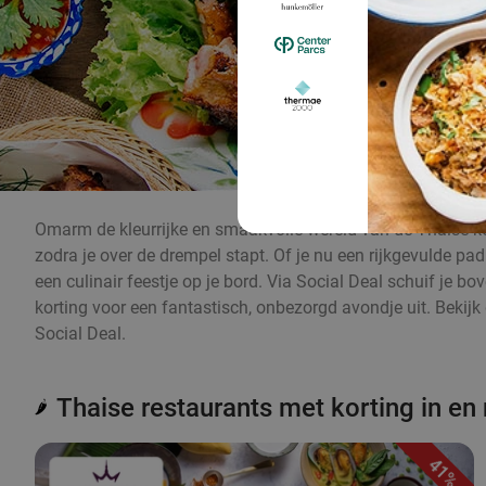
Omarm de kleurrijke en smaakvolle wereld van de Thaise ke
zodra je over de drempel stapt. Of je nu een rijkgevulde pa
een culinair feestje op je bord. Via Social Deal schuif je b
korting voor een fantastisch, onbezorgd avondje uit. Bekijk
Social Deal.
Thaise restaurants met korting in en
🌶️
41%