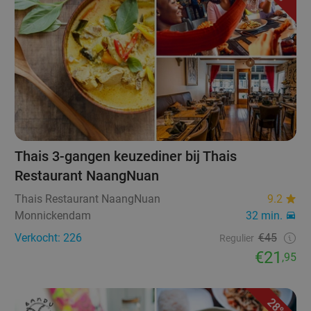
Thais 3-gangen keuzediner bij Thais
Restaurant NaangNuan
Thais Restaurant NaangNuan
9.2
Monnickendam
32 min.
Verkocht: 226
€45
Regulier
€21
,95
28%