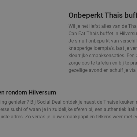
Onbeperkt Thais buf
Wil je het liefst alles van de T
Can-Eat Thais buffet in Hilvers
Je smult onbeperkt van verschill
knapperige loempia’s, laat je v
kleurrijke smaaksensaties. Een 
zorgeloos te tafelen en bij te pra
gezellige avond en schuif je via 
n en rondom Hilversum
eving genieten? Bij Social Deal ontdek je naast de Thaise keuke
rse sushi of waan je in zuidelijke sferen bij een authentiek Ital
juiste adres. Zo verras je jouw smaakpapillen telkens weer met e