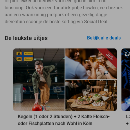
of plof lekker achterover voor een goede film in de
bioscoop. Ook voor een fanatiek potje bowlen, een bezoek
aan een waanzinnig pretpark of een gezellig dagje
dierentuin scoor je de beste korting via Social Deal.
De leukste uitjes
Bekijk alle deals
36%
Kegeln (1 oder 2 Stunden) + 2 Kalte Fleisch-
L
oder Fischplatten nach Wahl in Köln
+