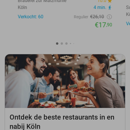
Brauerei zur Malzmühle
10.0
Köln
4 min.
S
K
Verkocht: 60
€26,10
Regulier
€17
V
,90
Ontdek de beste restaurants in en
nabij Köln