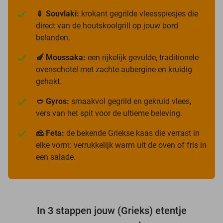
🍢 Souvlaki:
krokant gegrilde vleesspiesjes die
direct van de houtskoolgrill op jouw bord
belanden.
🍆 Moussaka:
een rijkelijk gevulde, traditionele
ovenschotel met zachte aubergine en kruidig
gehakt.
🥙 Gyros:
smaakvol gegrild en gekruid vlees,
vers van het spit voor de ultieme beleving.
🧀 Feta:
de bekende Griekse kaas die verrast in
elke vorm: verrukkelijk warm uit de oven of fris in
een salade.
In 3 stappen jouw (Grieks) etentje