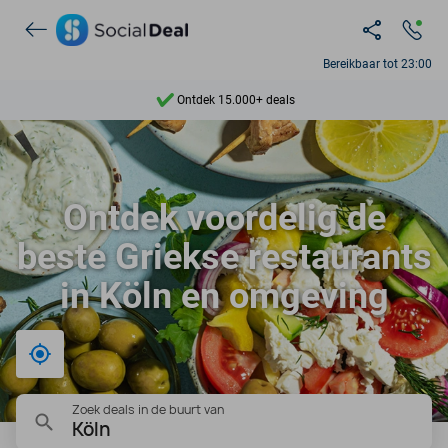
Bereikbaar tot 23:00
Ontdek 15.000+ deals
7 dagen per week beschikbaar
10+ miljoen leden
Ontdek voordelig de
9,4
beste Griekse restaurants
Ontdek 15.000+ deals
in Köln en omgeving
Bij mij in de buurt
Zoek deals in de buurt van
Köln