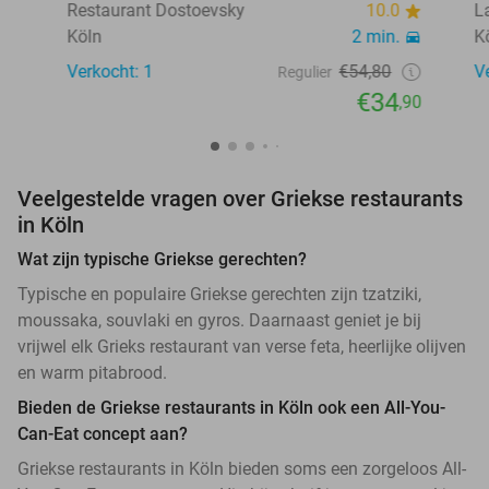
Restaurant Dostoevsky
10.0
L
Köln
2 min.
K
Verkocht: 1
€54,80
V
Regulier
€34
,90
Veelgestelde vragen over Griekse restaurants
in Köln
Wat zijn typische Griekse gerechten?
Typische en populaire Griekse gerechten zijn tzatziki,
moussaka, souvlaki en gyros. Daarnaast geniet je bij
vrijwel elk Grieks restaurant van verse feta, heerlijke olijven
en warm pitabrood.
Bieden de Griekse restaurants in Köln ook een All-You-
Can-Eat concept aan?
Griekse restaurants in Köln bieden soms een zorgeloos All-