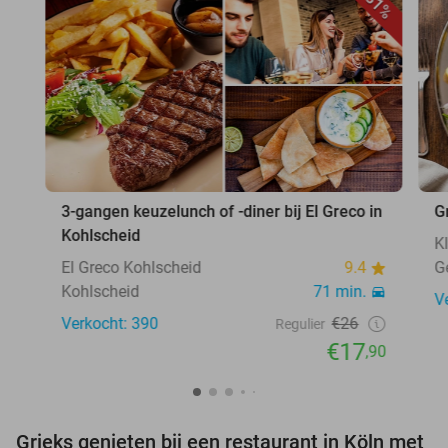
31%
3-gangen keuzelunch of -diner bij El Greco in
G
Kohlscheid
K
El Greco Kohlscheid
9.4
G
Kohlscheid
71 min.
V
Verkocht: 390
€26
Regulier
€17
,90
Grieks genieten bij een restaurant in Köln met