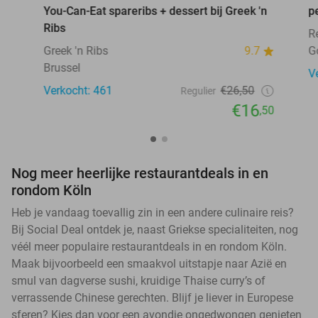
You-Can-Eat spareribs + dessert bij Greek 'n
p
Ribs
R
Greek 'n Ribs
9.7
G
Brussel
V
Verkocht: 461
€26,50
Regulier
€16
,50
Nog meer heerlijke restaurantdeals in en
rondom Köln
Heb je vandaag toevallig zin in een andere culinaire reis?
Bij Social Deal ontdek je, naast Griekse specialiteiten, nog
véél meer populaire restaurantdeals in en rondom Köln.
Maak bijvoorbeeld een smaakvol uitstapje naar Azië en
smul van dagverse sushi, kruidige Thaise curry’s of
verrassende Chinese gerechten. Blijf je liever in Europese
sferen? Kies dan voor een avondje ongedwongen genieten