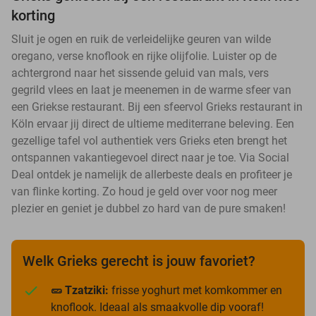
korting
Sluit je ogen en ruik de verleidelijke geuren van wilde
oregano, verse knoflook en rijke olijfolie. Luister op de
achtergrond naar het sissende geluid van mals, vers
gegrild vlees en laat je meenemen in de warme sfeer van
een Griekse restaurant. Bij een sfeervol Grieks restaurant in
Köln ervaar jij direct de ultieme mediterrane beleving. Een
gezellige tafel vol authentiek vers Grieks eten brengt het
ontspannen vakantiegevoel direct naar je toe. Via Social
Deal ontdek je namelijk de allerbeste deals en profiteer je
van flinke korting. Zo houd je geld over voor nog meer
plezier en geniet je dubbel zo hard van de pure smaken!
Welk Grieks gerecht is jouw favoriet?
🥒 Tzatziki:
frisse yoghurt met komkommer en
knoflook. Ideaal als smaakvolle dip vooraf!